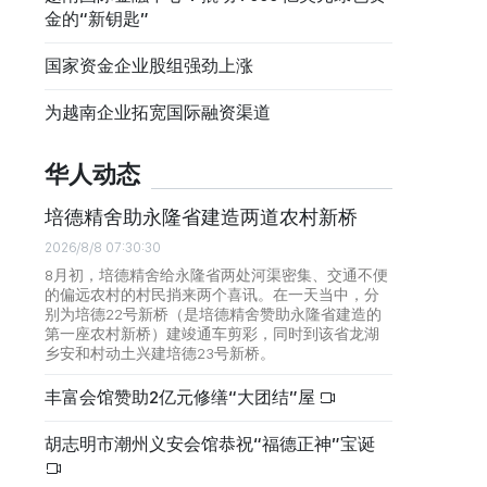
金的“新钥匙”
国家资金企业股组强劲上涨
为越南企业拓宽国际融资渠道
华人动态
培德精舍助永隆省建造两道农村新桥
2026/8/8 07:30:30
8月初，培德精舍给永隆省两处河渠密集、交通不便
的偏远农村的村民捎来两个喜讯。在一天当中，分
别为培德22号新桥（是培德精舍赞助永隆省建造的
第一座农村新桥）建竣通车剪彩，同时到该省龙湖
乡安和村动土兴建培德23号新桥。
丰富会馆赞助2亿元修缮“大团结”屋
胡志明市潮州义安会馆恭祝“福德正神”宝诞