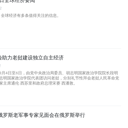
月6日全球经济要闻
2
日，全球经济有多条值得关注的信息。
验助力老挝建设独立自主经济
2
8月4日至6日，由党中央政治局委员、胡志明国家政治学院院长段明
志明国家政治学院代表团访问老挝，分别礼节性拜会老挝人民革命党
家主席通伦·西苏里和政府总理宋赛·西潘敦。
越俄罗斯老军事专家见面会在俄罗斯举行