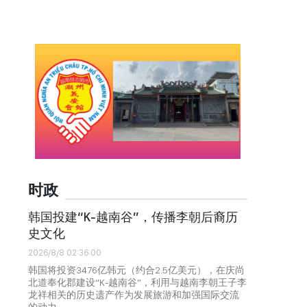
时政
韩国投建“K-越南谷”，传播李朝后裔历
史文化
2026/8/8 02:36:00
韩国将投资3476亿韩元（约合2.5亿美元），在庆尚
北道奉化郡建设“K-越南谷”，利用与越南李朝王子李
龙祥相关的历史遗产作为发展旅游和加强国际交流
的动力。