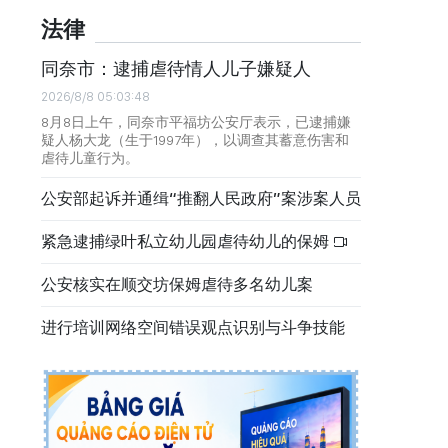
法律
同奈市：逮捕虐待情人儿子嫌疑人
2026/8/8 05:03:48
8月8日上午，同奈市平福坊公安厅表示，已逮捕嫌
疑人杨大龙（生于1997年），以调查其蓄意伤害和
虐待儿童行为。
公安部起诉并通缉“推翻人民政府”案涉案人员
紧急逮捕绿叶私立幼儿园虐待幼儿的保姆
公安核实在顺交坊保姆虐待多名幼儿案
进行培训网络空间错误观点识别与斗争技能