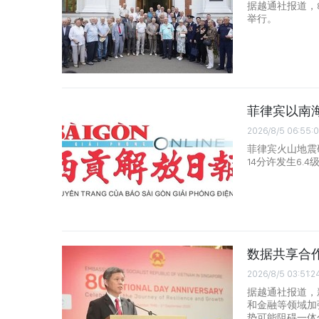
据越通社报道，
举行。
菲律宾以南海
2026/8/5 06:55:
菲律宾火山地震
14分许发生6.4
数据共享合
2026/8/5 03:51:2
据越通社报道，
和金融等领域加
势可能阻碍一体