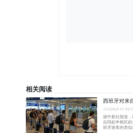
相关阅读
西班牙对来
2026/8/8 07:49:
据中新社报道，
自同处申根区的
班牙旅客的类似