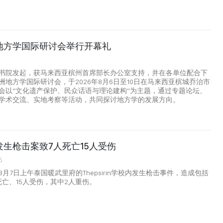
地方学国际研讨会举行开幕礼
书院发起，获马来西亚槟州首席部长办公室支持，并在各单位配合下
洲地方学国际研讨会，于2026年8月6日至10日在马来西亚槟城乔治市
会以“文化遗产保护、民众话语与理论建构”为主题，通过专题论坛、
学术交流、实地考察等活动，共同探讨地方学的发展方向。
生枪击案致7人死亡15人受伤
5
月7日上午泰国暖武里府的Thepsirin学校内发生枪击事件，造成包括
死亡、15人受伤，其中2人重伤。