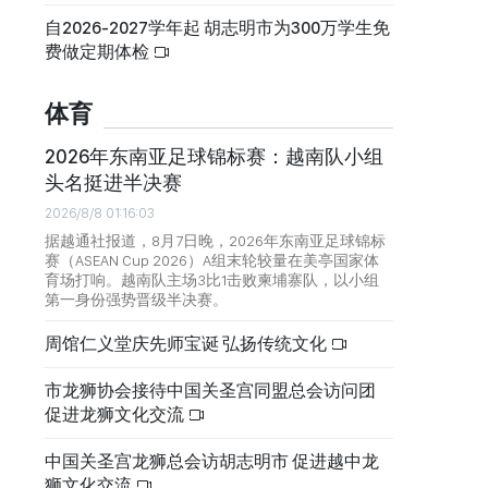
自2026-2027学年起 胡志明市为300万学生免
费做定期体检
体育
2026年东南亚足球锦标赛：越南队小组
头名挺进半决赛
2026/8/8 01:16:03
据越通社报道，8月7日晚，2026年东南亚足球锦标
赛（ASEAN Cup 2026）A组末轮较量在美亭国家体
育场打响。越南队主场3比1击败柬埔寨队，以小组
第一身份强势晋级半决赛。
周馆仁义堂庆先师宝诞 弘扬传统文化
市龙狮协会接待中国关圣宫同盟总会访问团
促进龙狮文化交流
中国关圣宫龙狮总会访胡志明市 促进越中龙
狮文化交流