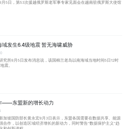
8月5日，第53次援越俄罗斯老军事专家见面会在越南驻俄罗斯大使馆
域发生6.4级地震 暂无海啸威胁
00
研究所8月5日发布消息说，该国棉兰老岛以南海域当地时间5日12时
级地震。
作——东盟新的增长动力
4
新加坡国防部长黄永宏8月3日表示，东盟各国需要在数据共享、能源
强合作，以创造区域经济增长的新动力，同时警告“数据保护主义”趋
化和创新进程。