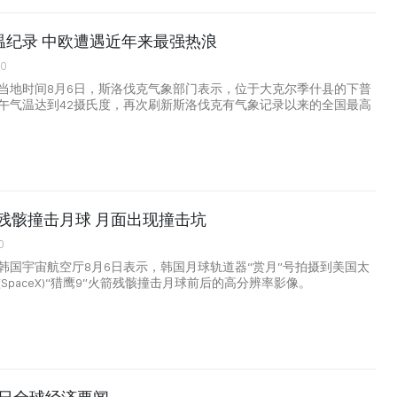
温纪录 中欧遭遇近年来最强热浪
00
当地时间8月6日，斯洛伐克气象部门表示，位于大克尔季什县的下普
午气温达到42摄氏度，再次刷新斯洛伐克有气象记录以来的全国最高
火箭残骸撞击月球 月面出现撞击坑
0
韩国宇宙航空厅8月6日表示，韩国月球轨道器“赏月”号拍摄到美国太
SpaceX)“猎鹰9”火箭残骸撞击月球前后的高分辨率影像。