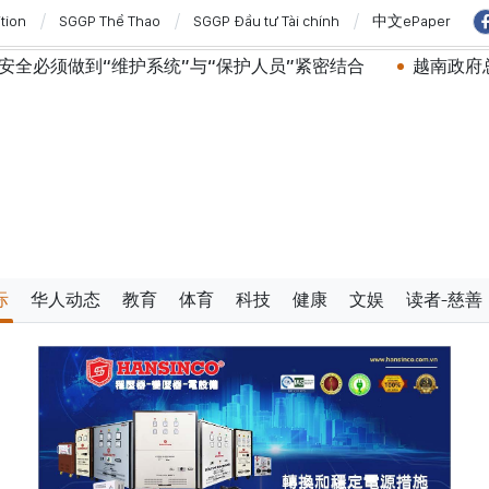
ition
SGGP Thể Thao
SGGP Đầu tư Tài chính
中文ePaper
统”与“保护人员”紧密结合
越南政府总理黎明兴会见马来
际
华人动态
教育
体育
科技
健康
文娱
读者-慈善