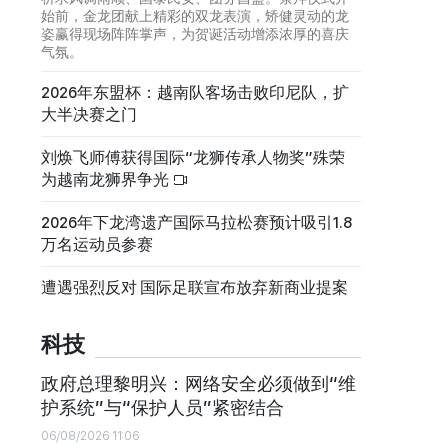
始前，金龙团献上精彩的双龙表演，矫健灵动的龙
姿赢得现场阵阵掌声，为贺诞活动增添浓厚的喜庆
气氛。
2026年东盟杯：越南队客场击败印尼队，扩
大半决赛之门
刘焕飞师傅获得国际“龙狮传承人物奖”殊荣
为越南龙狮界争光
2026年下龙湾遗产国际马拉松赛预计吸引1.8
万名运动员参赛
遭遇强烈反对 国际足联宣布放弃新商业提案
科技
政府总理黎明兴：网络安全必须做到“维
护系统”与“保护人员”紧密结合
06/08/2026 11:06