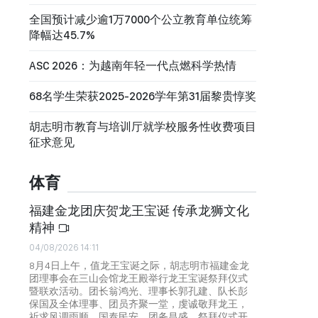
全国预计减少逾1万7000个公立教育单位统筹
降幅达45.7%
ASC 2026：为越南年轻一代点燃科学热情
68名学生荣获2025-2026学年第31届黎贵惇奖
胡志明市教育与培训厅就学校服务性收费项目
征求意见
体育
福建金龙团庆贺龙王宝诞 传承龙狮文化
精神
04/08/2026 14:11
8月4日上午，值龙王宝诞之际，胡志明市福建金龙
团理事会在三山会馆龙王殿举行龙王宝诞祭拜仪式
暨联欢活动。团长翁鸿光、理事长郭孔建、队长彭
保国及全体理事、团员齐聚一堂，虔诚敬拜龙王，
祈求风调雨顺、国泰民安、团务昌盛。祭拜仪式开