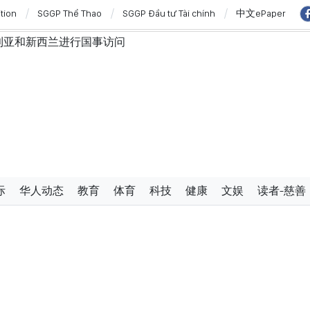
ition
SGGP Thể Thao
SGGP Đầu tư Tài chính
中文ePaper
利亚和新西兰进行国事访问
”与“保护人员”紧密结合
西亚关系日益活跃
学严谨、简明精炼、便于执行且具有长远生命力的党章
使节：共同建设团结、自强的东盟共同体
过设立广宁市和北宁市《决议》
展的对外格局作出贡献
防范传统与非传统安全威胁
与新组织架构模式相适应的乡级军事指挥部
际
华人动态
教育
体育
科技
健康
文娱
读者-慈善
三中全会《决议》的行动计划
有条件的经营行业
改革与数字化转型及风险管理相结合