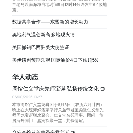
兰老岛以南海域当地时间5日12时14分许发生6.4级地
震。
数据共享合作——东盟新的增长动力
奥地利气温创新高 多地现火情
美国撤销巴西驻美大使签证
美伊谈判预期乐观 国际油价4日下跌超5%
华人动态
周馆仁义堂庆先师宝诞 弘扬传统文化
06/08/2026 19:27
本市周馆仁义堂龙狮团于8月6日（农历六月廿四）
晚上在大统海鲜酒家举行关圣帝君宝诞暨仁义堂先
师周龙宝诞联欢聚会。仁义堂名誉理事、顾问、旅
居海外同门、嘉宾欢聚一堂，共叙情谊。
义安会馆恭贺关圣帝君宝诞