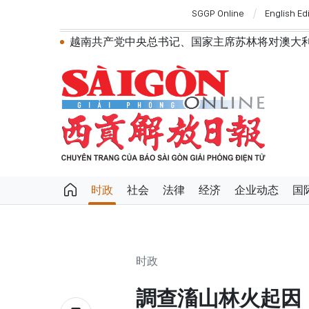
SGGP Online
English Ed
越南共产党中央总书记、国家主席苏林将对澳大
政府总理黎明兴：网络安全必须做到“维护系统
越南政府总理黎明兴会见马来西亚国防部长
党中央总书记、国家主席苏林：越南与马来
党中央总书记、国家主席苏林：建设一部科
苏林总书记、国家主席会见东盟国家驻河内
越南国会常务委员会会议：提交国会审议通
政府总理黎明兴：外交部门为构建有利于发
越南第十六届国会第一次非常规会议：主动
越南第十六届国会第一次非常规会议：健全
时政
社会
法律
经济
企业动态
国
越南政府总理黎明兴：抓紧完善落实党中央
第十六届国会第一次非常规会议：大力减少
第十六届国会第一次非常规会议：海关手续
时政
調查滀山林火起因