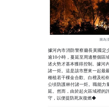
圖為
據河內市消防警察廳長黃國定
逾10小時，蔓延至周邊整個區
述火勢才基本獲得控制。據河內
諸一炬。這是該市歷來一起最
種植若干棵金合歡、白檀及松
公頃防護林付諸一炬。職能力量
延。然而，由於起火區域裡的
守，以便提防死灰復燃◆