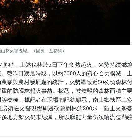
滀山林火警現場。（圖源：互聯網）
少將稱，上述森林於5日下午突然起火，火勢持續燃燒
域。截昨日凌晨時段，以約2000人的齊心合力撲滅，上
農業與農村發展廳的統計，火勢導致近50公頃森林付
嚴重的防護林起火事故。據悉，被燒毀的森林面積主要
樹等樹種。據記者在現場的記錄顯示，南山鄉轄區上多
必須在火警現場周邊砍除樹林約200米，防止火勢蔓
許多地方餘火仍未熄滅，所以職能力量仍須輪流值勤駐