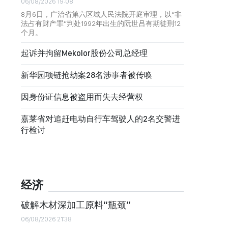
06/08/2026 19:08
8月6日，广治省第六区域人民法院开庭审理，以“非
法占有财产罪”判处1992年出生的阮世吕有期徒刑12
个月。
起诉并拘留Mekolor股份公司总经理
新华园项链抢劫案28名涉事者被传唤
因身份证信息被盗用而失去经营权
嘉莱省对追赶电动自行车驾驶人的2名交警进
行检讨
经济
破解木材深加工原料“瓶颈”
06/08/2026 21:38