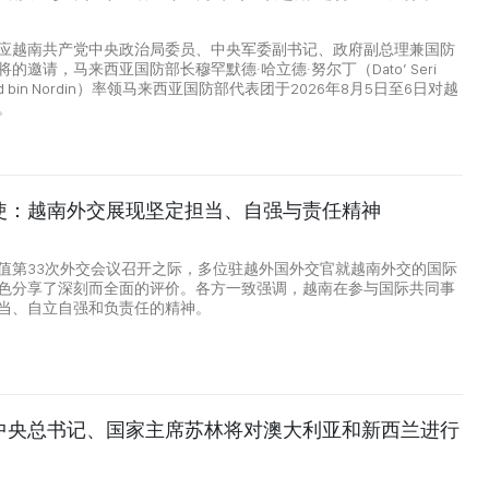
8
应越南共产党中央政治局委员、中央军委副书记、政府副总理兼国防
的邀请，马来西亚国防部长穆罕默德·哈立德·努尔丁（Dato’ Seri
aled bin Nordin）率领马来西亚国防部代表团于2026年8月5日至6日对越
。
使：越南外交展现坚定担当、自强与责任精神
值第33次外交会议召开之际，多位驻越外国外交官就越南外交的国际
色分享了深刻而全面的评价。各方一致强调，越南在参与国际共同事
当、自立自强和负责任的精神。
中央总书记、国家主席苏林将对澳大利亚和新西兰进行