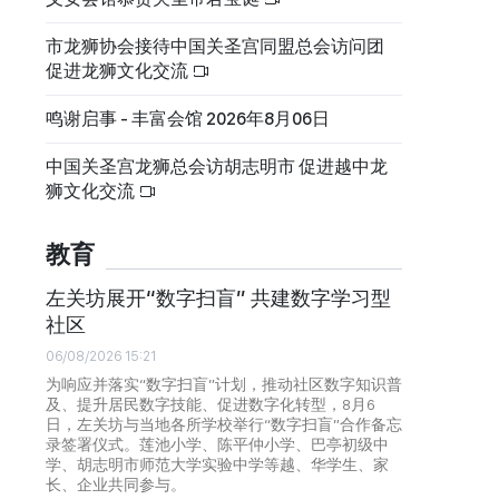
市龙狮协会接待中国关圣宫同盟总会访问团
促进龙狮文化交流
鸣谢启事 - 丰富会馆 2026年8月06日
中国关圣宫龙狮总会访胡志明市 促进越中龙
狮文化交流
教育
左关坊展开“数字扫盲” 共建数字学习型
社区
06/08/2026 15:21
为响应并落实“数字扫盲”计划，推动社区数字知识普
及、提升居民数字技能、促进数字化转型，8月6
日，左关坊与当地各所学校举行“数字扫盲”合作备忘
录签署仪式。莲池小学、陈平仲小学、巴亭初级中
学、胡志明市师范大学实验中学等越、华学生、家
长、企业共同参与。