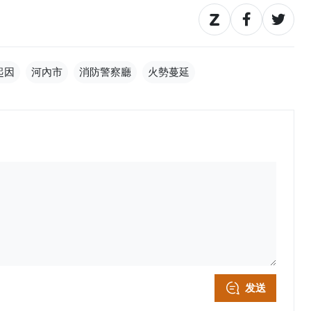
起因
河內市
消防警察廳
火勢蔓延
发送