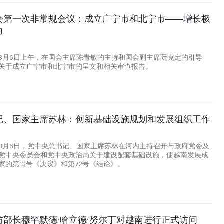
会第一次非常规会议：成立广宁市和北宁市——增长极
力
8
8月6日上午，在国会主席陈青敏的主持和国会副主席阮克定的引导
关于成立广宁市和北宁市的呈文和相关审查报告。
记、国家主席苏林：创新基础设施规划和发展组织工作
8月6日，党中央总书记、国家主席苏林在河内主持召开与政府党委及
党中央委员会和党中央政治局关于建设配套基础设施，使越南发展成
家的第13号《决议》和第72号《结论》。
防部长穆罕默德·哈立德·努尔丁对越南进行正式访问