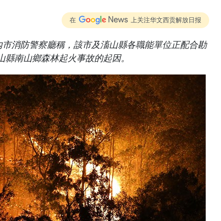
在
上关注华文西贡解放日报
河內市消防警察廳稱，該市及滀山縣各職能單位正配合勘
山縣南山鄉森林起火事故的起因。