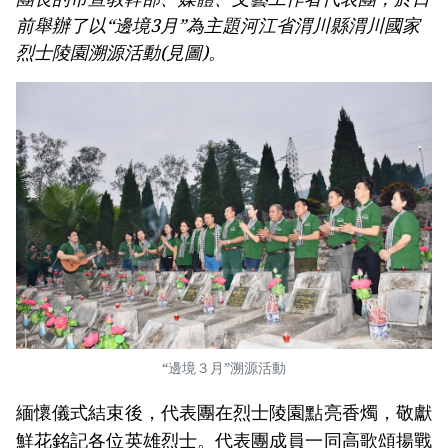
前舉辦了以“邊境3月”為主題河江省渭川縣渭川國家
烈士陵園溯源活動(見圖)。
“邊境３月”溯源活動
緬懷儀式結束後，代表團在烈士陵園點亮香燭，敬獻
鮮花銘記各位英雄烈士。代表團成員一同高歌頌揚戰