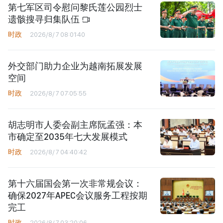
第七军区司令慰问黎氏莲公园烈士
遗骸搜寻归集队伍
时政
2026/8/7 08:01:40
外交部门助力企业为越南拓展发展
空间
时政
2026/8/7 07:05:55
胡志明市人委会副主席阮孟强：本
市确定至2035年七大发展模式
时政
2026/8/7 04:40:42
第十六届国会第一次非常规会议：
确保2027年APEC会议服务工程按期
完工
时政
2026/8/7 03:20:06