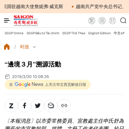
驻越南大使詹妮弗·威克斯
越南共产党中央总书记、国家主
SGGP Online
SGGP Đầu tư Tài chính
SGGP Thể Thao
English Edition
中文ePap
时政
“邊境３月”溯源活動
2019/3/30 10:08:26
在
上关注华文西贡解放日报
〔本報消息〕以市委常務委員、宣教處主任申氏舒為
團長的市宣教幹部、媒體、文藝工作者代表團，於日