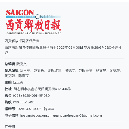
总编辑
: 阮克文
副总编辑
: 阮玉英、范文长、裴氏红霜、张德义、范氏云英、杨文光、阮德显、
阮克强、陈嘉宝
主编
: 阮玉英
社址
: 胡志明市棋盘坊阮氏明开街432-434号
总台
: (028) 39294091 - 转 060
热线
: 096.558.1888
编辑部
: (028) 39294092 - 转 060
电子信箱
: hoavan@sggp.org.vn; quangcaohoavan09@gmail.com
广告部
(028) 38334185
quangcaohoavan09@gmail.com;
类别
时事照片
视讯