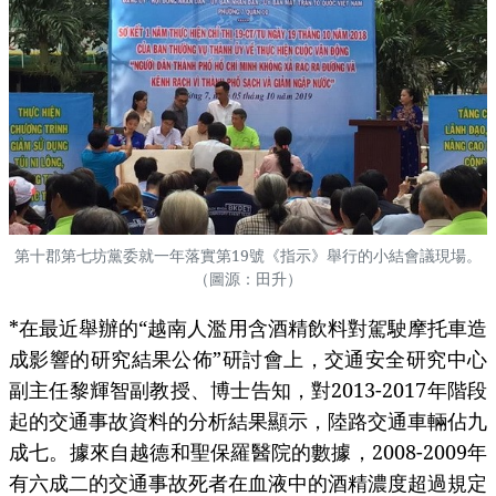
第十郡第七坊黨委就一年落實第19號《指示》舉行的小結會議現場。
（圖源：田升）
*在最近舉辦的“越南人濫用含酒精飲料對駕駛摩托車造
成影響的研究結果公佈”研討會上，交通安全研究中心
副主任黎輝智副教授、博士告知，對2013-2017年階段
起的交通事故資料的分析結果顯示，陸路交通車輛佔九
成七。據來自越德和聖保羅醫院的數據，2008-2009年
有六成二的交通事故死者在血液中的酒精濃度超過規定