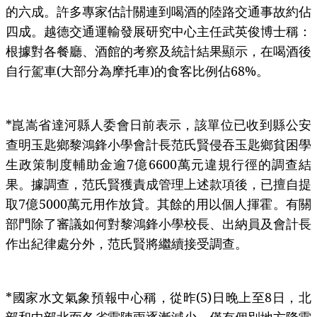
的六成。許多專家估計關連到喝酒的陸路交通事故約佔
四成。越德交通運輸發展研究中心主任武英俊博士稱：
根據對各餐廳、酒館的考察及統計結果顯示，在喝酒後
自行駕車(大部分為摩托車)的食客比例佔68%。
*崑嵩省達河縣人委會日前表示，該單位已收到縣公安
查明玉匙鄉黎鴻鋒小學會計長范氏賢侵吞玉匙鄉貧困學
生政策制度輔助金逾7億6600萬元違規行徑的調查結
果。據調查，范氏賢獲責成管理上述款項後，已擅自提
取7億5000萬元用作放貸。其餘的用以個人揮霍。有關
部門除了審議如何對黎鴻鋒小學校長、出納員及會計長
作出紀律處分外，范氏賢將繼續接受調查。
*國家水文氣象預報中心稱，從昨(5)日晚上至8日，北