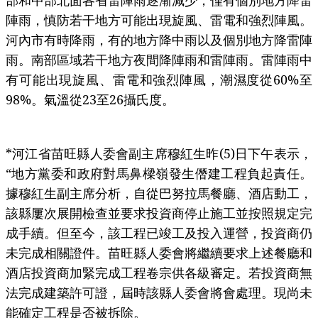
部和中部北面各省雷陣雨逐漸減少，僅有個別地方降雷
陣雨，慎防若干地方可能出現旋風、雷電和強烈陣風。
河內市有時降雨，有的地方降中雨以及個別地方降雷陣
雨。南部區域若干地方夜間降陣雨和雷陣雨。雷陣雨中
有可能出現旋風、雷電和強烈陣風，潮濕度從60%至
98%。氣溫從23至26攝氏度。
*河江省苗旺縣人委會副主席穆紅生昨(5)日下午表示，
“地方黨委和政府對馬鼻樑嶺發生僭建工程負起責任。
據穆紅生副主席分析，自從巴努拉馬餐廳、酒店動工，
該縣屢次展開檢查並要求投資商停止施工並按照規定完
成手續。但至今，該工程已竣工及投入運營，投資商仍
未完成相關證件。苗旺縣人委會將繼續要求上述餐廳和
酒店投資商加緊完成工程卷宗供各級審定。若投資商無
法完成建築許可證，屆時該縣人委會將會處理。現尚未
能確定工程是否被拆除。