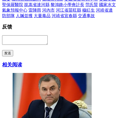
聖保羅醫院
崑嵩省達河縣
黎鴻鋒小學會計長
范氏賢
國家水文
氣象預報中心
雷陣雨
河內市
河江省苗旺縣
穆紅生
河靖省邊
防部隊
人贓並獲
大量毒品
河靖省宣春縣
交通事故
反馈
发送
相关阅读