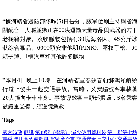
*據河靖省邊防部隊昨(5)日告知，該單位剛主持與省海
關配合，人贓並獲正在非法運輸大量毒品與武器的若干
老撾籍對象。沒收贓物包括有30塊海洛因、45公斤冰
狀綜合毒品、6000顆安非他明(PINK)、兩枝手槍、50
顆子彈、1輛汽車和其他許多贓物。
*本月4日晚上10時，在河靖省宣春縣春領鄉鴻領鎮繞
行道上發生一起交通事故。當時，乂安編號客車載著
20人撞向卡車車身。事故導致客車頭部損壞，5名乘客
被嚴重受傷，須送院急救。
Tags
國內時政
簡訊
第19號《指示》
減少使用塑料袋
第十郡第七坊
黨委
濫用含酒精飲料
駕駛摩托車
交通安全研究中心
交通事故