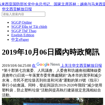
中央总书记、国家主席苏林：越南与马来西亚关系日益活跃
党中
华文西贡解放日报
SGGP Online
SGGP Đầu tư Tài chính
SGGP Thể Thao
English Edition
中文ePaper
2019年10月06日國內時政簡訊
2019/10/6 04:25:00
在
上关注华文西贡解放日报
*第十郡第七坊黨委、人民議會、人委會和坊越南祖國陣線委
員會昨(5)日就一年落實市委常務處關於“為本市的潔淨和減少
水淹，市民不把垃圾丟到街道和河涌”運動的第19號《指示》
舉行小結會議。同時，發起與該坊2019-2020年階段“減少使用
塑料袋，防止塑料垃圾”活動與提高執行建築規定意識相結合
活動。