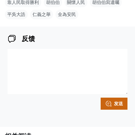
靠人民取得勝利
胡伯伯
關懷人民
胡伯伯寫遺囑
平吳大誥
仁義之舉
全為安民
反馈
发送