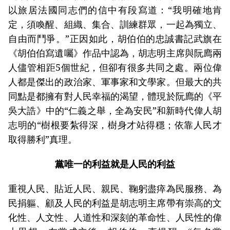
以旅居法國同志們的信中有段寫道：“我明確地肯
定，須喚醒、組織、集合、訓練群眾，一起為獨立、
自由而鬥爭。”正因如此，胡伯伯的忠誠書記武旗在
《胡伯伯寫遺囑》作品中認為，胡志明主席與阮廌兩
人儘管相距5個世紀，但卻有很多共同之處。兩位偉
人都是傑出的政治家、軍事家和文學家。但最大的共
同點是都擁有對人民幸福的渴望，體現於阮廌的《平
吳大誥》中的“仁義之舉，全為安民”和新時代偉人胡
志明的“樹根要紮得深，樹身才站得穩；依靠人民才
取得勝利”真理。
黨唯一的利益就是人民的利益
重視人民、貼近人民、親民、鞠躬盡瘁為民服務、為
民捐軀、顧及人民的利益是胡志明主席帶有崇高的文
化性、人文性、人道性和深刻的革命性、人民性的偉