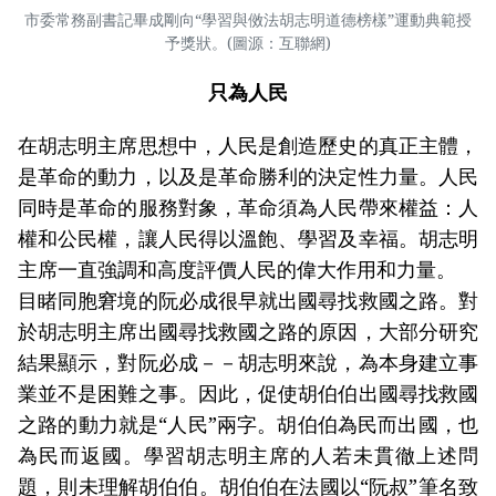
市委常務副書記畢成剛向“學習與傚法胡志明道德榜樣”運動典範授
予獎狀。(圖源：互聯網)
只為人民
在胡志明主席思想中，人民是創造歷史的真正主體，
是革命的動力，以及是革命勝利的決定性力量。人民
同時是革命的服務對象，革命須為人民帶來權益：人
權和公民權，讓人民得以溫飽、學習及幸福。胡志明
主席一直強調和高度評價人民的偉大作用和力量。
目睹同胞窘境的阮必成很早就出國尋找救國之路。對
於胡志明主席出國尋找救國之路的原因，大部分研究
結果顯示，對阮必成－－胡志明來說，為本身建立事
業並不是困難之事。因此，促使胡伯伯出國尋找救國
之路的動力就是“人民”兩字。胡伯伯為民而出國，也
為民而返國。學習胡志明主席的人若未貫徹上述問
題，則未理解胡伯伯。胡伯伯在法國以“阮叔”筆名致