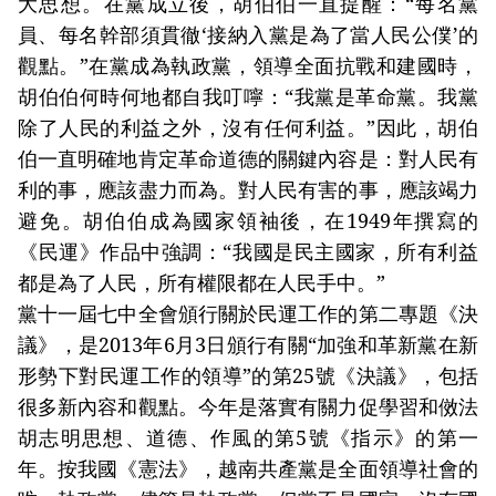
大思想。在黨成立後，胡伯伯一直提醒：“每名黨
員、每名幹部須貫徹‘接納入黨是為了當人民公僕’的
觀點。”在黨成為執政黨，領導全面抗戰和建國時，
胡伯伯何時何地都自我叮嚀：“我黨是革命黨。我黨
除了人民的利益之外，沒有任何利益。”因此，胡伯
伯一直明確地肯定革命道德的關鍵內容是：對人民有
利的事，應該盡力而為。對人民有害的事，應該竭力
避免。胡伯伯成為國家領袖後，在1949年撰寫的
《民運》作品中強調：“我國是民主國家，所有利益
都是為了人民，所有權限都在人民手中。”
黨十一屆七中全會頒行關於民運工作的第二專題《決
議》，是2013年6月3日頒行有關“加強和革新黨在新
形勢下對民運工作的領導”的第25號《決議》，包括
很多新內容和觀點。今年是落實有關力促學習和傚法
胡志明思想、道德、作風的第5號《指示》的第一
年。按我國《憲法》，越南共產黨是全面領導社會的