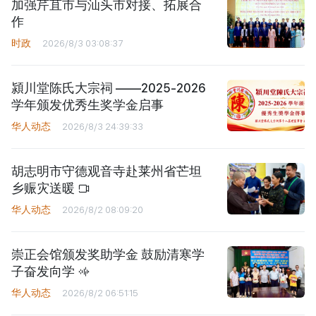
加强芹苴市与汕头市对接、拓展合
作
时政
2026/8/3 03:08:37
潁川堂陈氏大宗祠 ——2025-2026
学年颁发优秀生奖学金启事
华人动态
2026/8/3 24:39:33
胡志明市守德观音寺赴莱州省芒坦
乡赈灾送暖
华人动态
2026/8/2 08:09:20
崇正会馆颁发奖助学金 鼓励清寒学
子奋发向学
华人动态
2026/8/2 06:51:15