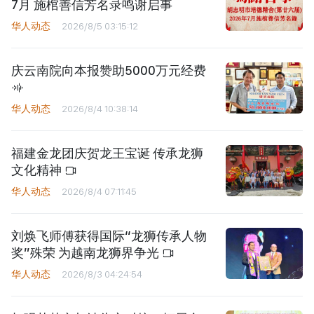
7月 施棺善信芳名录鸣谢启事
华人动态
2026/8/5 03:15:12
庆云南院向本报赞助5000万元经费
华人动态
2026/8/4 10:38:14
福建金龙团庆贺龙王宝诞 传承龙狮
文化精神
华人动态
2026/8/4 07:11:45
刘焕飞师傅获得国际“龙狮传承人物
奖”殊荣 为越南龙狮界争光
华人动态
2026/8/3 04:24:54