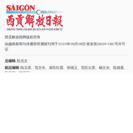
副总编辑
: 阮玉英、范文长、裴氏红霜、张德义、范氏云英、杨文光、阮德显、
阮克强、陈嘉宝
主编
: 阮玉英
社址
: 胡志明市棋盘坊阮氏明开街432-434号
总台
: (028) 39294091 - 转 060
热线
: 096.558.1888
编辑部
: (028) 39294092 - 转 060
电子信箱
: hoavan@sggp.org.vn; quangcaohoavan09@gmail.com
广告部
(028) 38334185
quangcaohoavan09@gmail.com;
类别
时事照片
视讯