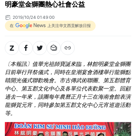
明豪堂金獅團熱心社會公益
2019/10/24 01:49:00
在
上关注华文西贡解放日报
〔本報訊〕值華光祖師寶誕來臨，林館明豪堂金獅團
日前舉行拜祭儀式，同時在皇潮宴會酒樓舉行龍獅點
睛開光儀式聯歡晚會。市古傳武術聯團、第五郡體育
中心、第五郡文化中心及各單位代表歡聚一堂。回顧
過去一年來，該團每年農曆正月十三在海南會館表演
龍獅賀元宵，同時參加第五郡文化中心元宵巡遊活動
等。