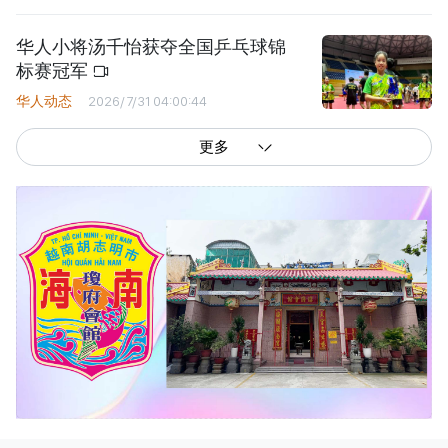
华人小将汤千怡获夺全国乒乓球锦
标赛冠军
华人动态
2026/7/31 04:00:44
更多
西贡解放报网版权所有
由越南新闻与传播部所属报刊局于2023年09月06日 签发第26/GP-CBC号许可
证
总编辑
: 阮克文