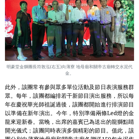
明豪堂金獅團長符敦泓(右五)向薄寮 地母廟和關帝古廟轉交水泥代
金。
此外，該團常有參與眾多單位活動及節日表演服務群
眾。每年，該團都編排若干新節目演出服務，所以每
年在慶祝華光師祖誕過後，該團都開始進行排演節目
以準備在新年演出。今年，特別準備兩條Led燈的金
龍來迎新春。當晚，出席的嘉賓已為送出的龍獅點睛
開光儀式；該團同時表演多個精彩的節目。值此，該
團分別向薄寮地母廟和關帝古廟各贈送150包水泥作