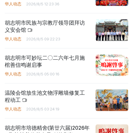
华人动态
2026/8/5 12:23:36
胡志明市民族与宗教厅领导团拜访
义安会馆
华人动态
2026/8/5 09:22:23
胡志明市可妙坛二〇二六年七月施
棺善信鸣谢启事
华人动态
2026/8/5 05:00:16
温陵会馆放生池文物浮雕墙修复工
程动工
华人动态
2026/8/5 03:24:19
胡志明市培德精舍(第廿六届)2026年