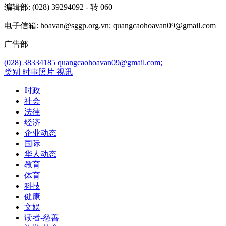
编辑部
: (028) 39294092 - 转 060
电子信箱
: hoavan@sggp.org.vn; quangcaohoavan09@gmail.com
广告部
(028) 38334185
quangcaohoavan09@gmail.com;
类别
时事照片
视讯
时政
社会
法律
经济
企业动态
国际
华人动态
教育
体育
科技
健康
文娱
读者-慈善