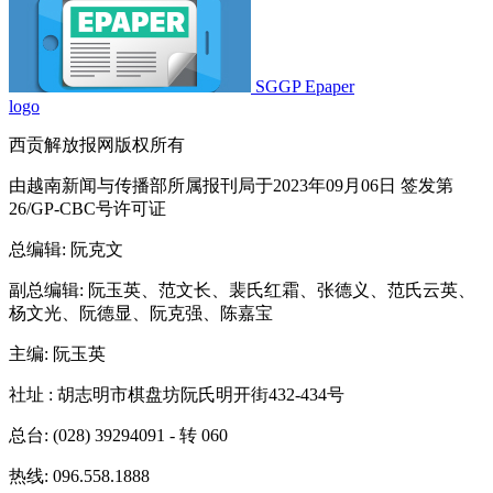
SGGP Epaper
logo
西贡解放报网版权所有
由越南新闻与传播部所属报刊局于2023年09月06日 签发第
26/GP-CBC号许可证
总编辑
: 阮克文
副总编辑
: 阮玉英、范文长、裴氏红霜、张德义、范氏云英、
杨文光、阮德显、阮克强、陈嘉宝
主编
: 阮玉英
社址
: 胡志明市棋盘坊阮氏明开街432-434号
总台
: (028) 39294091 - 转 060
热线
: 096.558.1888