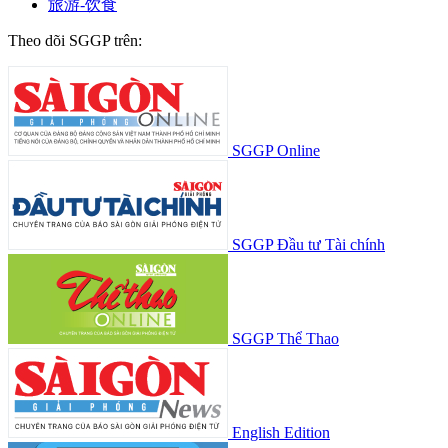
旅游-饮食
Theo dõi SGGP trên:
SGGP Online
SGGP Đầu tư Tài chính
SGGP Thể Thao
English Edition