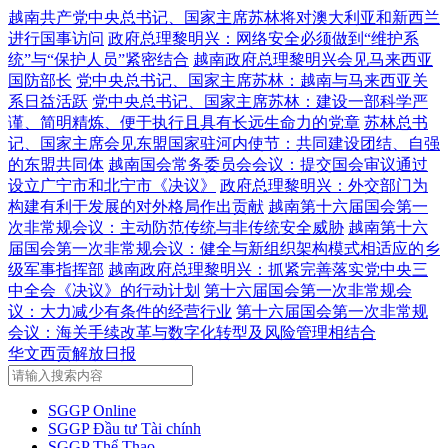
越南共产党中央总书记、国家主席苏林将对澳大利亚和新西兰
进行国事访问
政府总理黎明兴：网络安全必须做到“维护系
统”与“保护人员”紧密结合
越南政府总理黎明兴会见马来西亚
国防部长
党中央总书记、国家主席苏林：越南与马来西亚关
系日益活跃
党中央总书记、国家主席苏林：建设一部科学严
谨、简明精炼、便于执行且具有长远生命力的党章
苏林总书
记、国家主席会见东盟国家驻河内使节：共同建设团结、自强
的东盟共同体
越南国会常务委员会会议：提交国会审议通过
设立广宁市和北宁市《决议》
政府总理黎明兴：外交部门为
构建有利于发展的对外格局作出贡献
越南第十六届国会第一
次非常规会议：主动防范传统与非传统安全威胁
越南第十六
届国会第一次非常规会议：健全与新组织架构模式相适应的乡
级军事指挥部
越南政府总理黎明兴：抓紧完善落实党中央三
中全会《决议》的行动计划
第十六届国会第一次非常规会
议：大力减少有条件的经营行业
第十六届国会第一次非常规
会议：海关手续改革与数字化转型及风险管理相结合
华文西贡解放日报
SGGP Online
SGGP Đầu tư Tài chính
SGGP Thể Thao