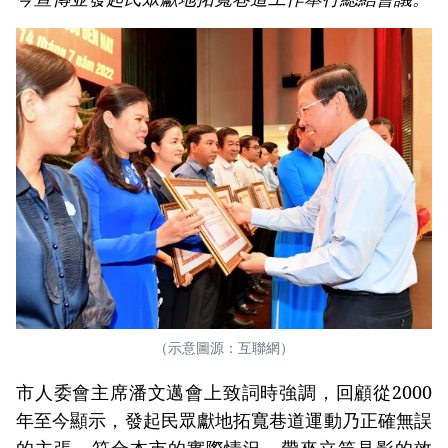
（示意圖源：互聯網）
市人委會主席潘文邁會上致詞時強調，回顧從2000
年至今顯示，發起民眾獻地拓寬巷道運動乃正確無誤
的主張，符合本市的實際情況，帶來立竿見影的效