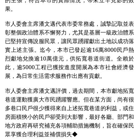
果。
市人委會主席潘文邁代表市委常務處，誠摯記取並表
彰整個政治體系不懈努力，尤其是基層一級政治體系
已堅持宣傳說服民眾，讓民眾踴躍獻出土地以成功落
實上述主張。迄今，本市已發起逾16萬8000民戶熱
烈獻地兌換逾10萬億元，供拓寬巷道街道。全賴於
此，逾5000工程已獲按進度開展為本市社會經濟發
展，為日常生活需求服務作出應有貢獻。
市人委會主席潘文邁評價，過去期間，本市獻地拓寬
巷道運動獲廣大市民踴躍響應。但在某方面，尚有很
多巷口民戶很少獲得來自上述拓寬巷道的利益，或住
房面積狹小的民戶卻受到大影響，最好各廳、部門和
地方政府再研究補充各項輔助措施機制，旨在確保民
眾享獲合理利益並補償損失◆