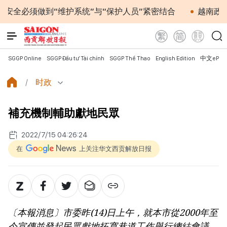
做到“维护系统”与“保护人员”紧密结合
越南政府总理黎
SGGP Online
SGGP Đầu tư Tài chính
SGGP Thể Thao
English Edition
中文ePap
时政
補充機制輔助獻地民眾
2022/7/15 04:26:24
在
上关注华文西贡解放日报
〔本報消息〕市委昨(14)日上午，就本市從2000年至
今宣傳並發起民眾獻地拓寬巷道工作舉行總結會議。