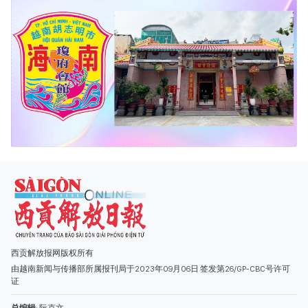
西贡解放报网版权所有
由越南新闻与传播部所属报刊局于2023年09月06日 签发第26/GP-CBC号许可
证
总编辑
: 阮克文
副总编辑
: 阮玉英、范文长、裴氏红霜、张德义、范氏云英、杨文光、阮德显、
阮克强、陈嘉宝
主编
: 阮玉英
社址
: 胡志明市棋盘坊阮氏明开街432-434号
总台
: (028) 39294091 - 转 060
热线
: 096.558.1888
编辑部
: (028) 39294092 - 转 060
电子信箱
: hoavan@sggp.org.vn; quangcaohoavan09@gmail.com