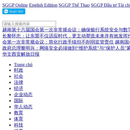
SGGP Online
English Edition
SGGP Thể Thao
SGGP Đầu tư Tài ch
越南第十六届国会第一次非常规会议：确保银行系统安全与数
长黎怀忠：让东盟不仅适应时代，更主动塑造未来并有效发挥
会第一次非常规会议：简化行政手续但不削弱监管责任
越南国
政府总理黎明兴：网络安全必须做到“维护系统”与“保护人员”
华文西贡解放日报
Trang chủ
时政
社会
法律
经济
企业动态
国际
华人动态
教育
体育
科技