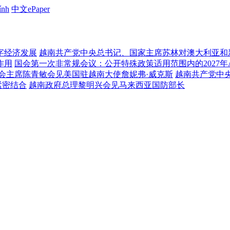
ính
中文ePaper
字经济发展
越南共产党中央总书记、国家主席苏林对澳大利亚和
作用
国会第一次非常规会议：公开特殊政策适用范围内的2027年
会主席陈青敏会见美国驻越南大使詹妮弗·威克斯
越南共产党中
紧密结合
越南政府总理黎明兴会见马来西亚国防部长