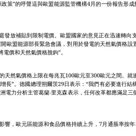
源政策”的呼聲這與歐盟能源監管機構4月的一份報告形成
庭發放補貼到限制電價。歐盟國家的意見正在迅速轉向支
日召開歐盟能源部長緊急會議，對用於發電的天然氣價格設
將電價和天然氣價格脫鉤”。
的天然氣價格上限在每兆瓦100歐元至300歐元之間。
增長”。德國總理朔爾茨29日表示：“我們有必要進行
洲電力分析主管葛籣‧里克森表示，任何改革都應滿足三
影響，歐元區能源和食品價格持續上升，7月通脹率按年率