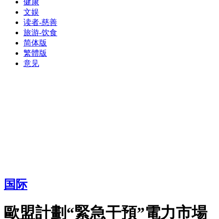
健康
文娱
读者-慈善
旅游-饮食
简体版
繁體版
意见
国际
歐盟計劃“緊急干預”電力市場