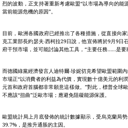
烈的波動，正支持著重新考慮歐盟“以市場為導向的能
當前能源危機的原因”。
目前，歐洲各國政府已經推出了各種措施，從直接向家
克工業部長約瑟夫‧西柯拉29日說，他宣佈將於9月9
府干預市場，並可能討論其他工具，“主要任務……是要
而德國綠黨經濟發言人迪特爾‧珍妮切克希望歐盟範圍內
市場正“以消費者的利益為代價，實現數十億美元的利潤
元首和政府首腦都非常願意這樣做。”對此，標普全球歐
不應該“扭曲”泛歐市場；應避免阻礙能源保護。
歐盟統計局上月底發佈的統計數據顯示，受烏克蘭局勢
39.7%，是推升通脹的主因。