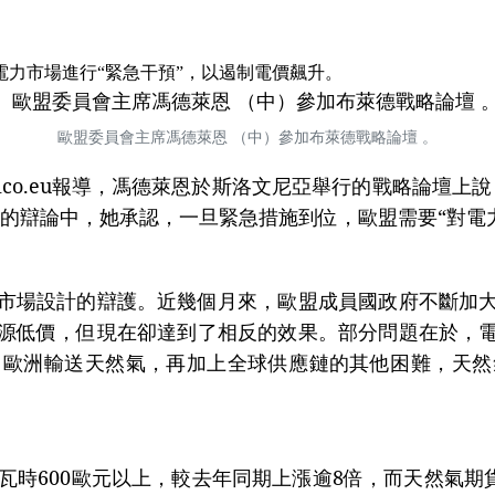
電力市場進行“緊急干預”，以遏制電價飆升。
歐盟委員會主席馮德萊恩 （中）參加布萊德戰略論壇 。
itico.eu報導，馮德萊恩於斯洛文尼亞舉行的戰略論壇
的辯論中，她承認，一旦緊急措施到位，歐盟需要“對電
市場設計的辯護。近幾個月來，歐盟成員國政府不斷加
源低價，但現在卻達到了相反的效果。部分問題在於，
向歐洲輸送天然氣，再加上全球供應鏈的其他困難，天然
瓦時600歐元以上，較去年同期上漲逾8倍，而天然氣期貨