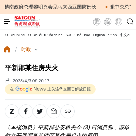
南政府总理黎明兴会见马来西亚国防部长
党中央总书记、
SGGP Online
SGGP Đầu tư Tài chính
SGGP Thể Thao
English Edition
中文ePap
时政
平新郡某住房失火
2023/4/3 09:20:17
在
上关注华文西贡解放日报
〔本报消息〕平新郡公安机关今 (3) 日消息称，该单
位在开展调查其辖区某住房起火的原因。