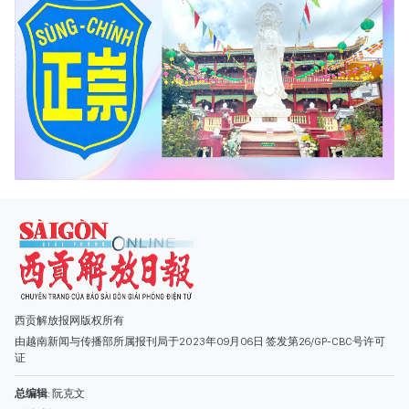
西贡解放报网版权所有
由越南新闻与传播部所属报刊局于2023年09月06日 签发第26/GP-CBC号许可
证
总编辑
: 阮克文
副总编辑
: 阮玉英、范文长、裴氏红霜、张德义、范氏云英、杨文光、阮德显、
阮克强、陈嘉宝
主编
: 阮玉英
社址
: 胡志明市棋盘坊阮氏明开街432-434号
总台
: (028) 39294091 - 转 060
热线
: 096.558.1888
编辑部
: (028) 39294092 - 转 060
电子信箱
: hoavan@sggp.org.vn; quangcaohoavan09@gmail.com
广告部