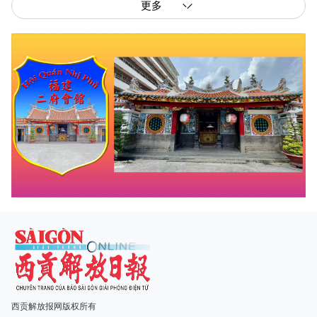
更多
西贡解放报网版权所有
由越南新闻与传播部所属报刊局于2023年09月06日 签发第26/GP-CBC号许可
证
总编辑
: 阮克文
副总编辑
: 阮玉英、范文长、裴氏红霜、张德义、范氏云英、杨文光、阮德显、
阮克强、陈嘉宝
主编
: 阮玉英
社址
: 胡志明市棋盘坊阮氏明开街432-434号
总台
: (028) 39294091 - 转 060
热线
: 096.558.1888