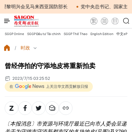
黎明兴会见马来西亚国防部长
党中央总书记、国家主席苏
SGGP Online
SGGP Đầu tư Tài chính
SGGP Thể Thao
English Edition
中文ePap
时政
曾经停拍的守添地皮将重新拍卖
2023/7/15 03:25:52
在
上关注华文西贡解放日报
〔本报消息〕市资源与环境厅最近已向市人委会呈递
关于为守德市守添新都市区的各块地皮(见图)及3790