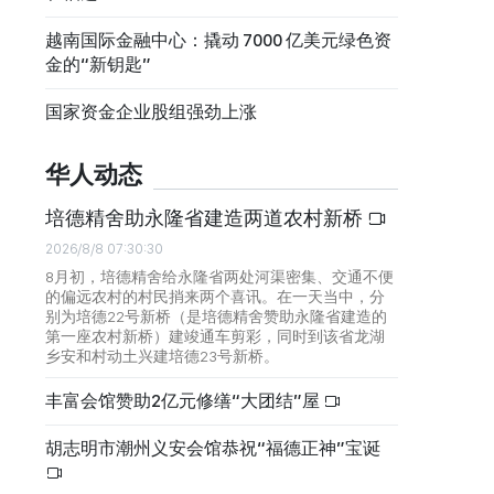
越南国际金融中心：撬动 7000 亿美元绿色资
金的“新钥匙”
国家资金企业股组强劲上涨
华人动态
培德精舍助永隆省建造两道农村新桥
2026/8/8 07:30:30
8月初，培德精舍给永隆省两处河渠密集、交通不便
的偏远农村的村民捎来两个喜讯。在一天当中，分
别为培德22号新桥（是培德精舍赞助永隆省建造的
第一座农村新桥）建竣通车剪彩，同时到该省龙湖
乡安和村动土兴建培德23号新桥。
丰富会馆赞助2亿元修缮“大团结”屋
胡志明市潮州义安会馆恭祝“福德正神”宝诞