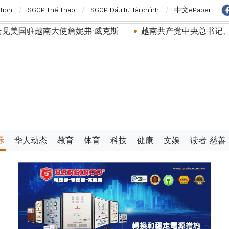
ition
SGGP Thể Thao
SGGP Đầu tư Tài chính
中文ePaper
妮弗·威克斯
越南共产党中央总书记、国家主席苏林将对
际
华人动态
教育
体育
科技
健康
文娱
读者-慈善