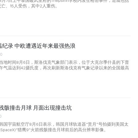
月7日上午泰国暖武里府的Thepsirin学校内发生枪击事件，造成包括
死亡、15人受伤，其中2人重伤。
温纪录 中欧遭遇近年来最强热浪
00
当地时间8月6日，斯洛伐克气象部门表示，位于大克尔季什县的下普
午气温达到42摄氏度，再次刷新斯洛伐克有气象记录以来的全国最高
火箭残骸撞击月球 月面出现撞击坑
0
韩国宇宙航空厅8月6日表示，韩国月球轨道器“赏月”号拍摄到美国太
SpaceX)“猎鹰9”火箭残骸撞击月球前后的高分辨率影像。