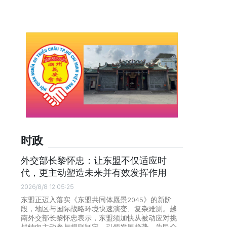
时政
外交部长黎怀忠：让东盟不仅适应时
代，更主动塑造未来并有效发挥作用
2026/8/8 12:05:25
东盟正迈入落实《东盟共同体愿景2045》的新阶
段，地区与国际战略环境快速演变、复杂难测。越
南外交部长黎怀忠表示，东盟须加快从被动应对挑
战转向主动参与规则制定、引领发展趋势，为民众