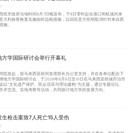
07
西班牙政府当地时间8月7日晚宣布，于8日零时起在港口和机场对来
意大利旅客恢复实施临时边检措施，以回应意方拒绝取消针对来自西
措施。
地方学国际研讨会举行开幕礼
书院发起，获马来西亚槟州首席部长办公室支持，并在各单位配合下
洲地方学国际研讨会，于2026年8月6日至10日在马来西亚槟城乔治市
会以“文化遗产保护、民众话语与理论建构”为主题，通过专题论坛、
学术交流、实地考察等活动，共同探讨地方学的发展方向。
生枪击案致7人死亡15人受伤
5