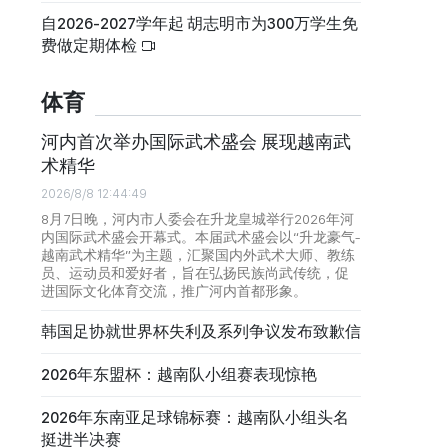
自2026-2027学年起 胡志明市为300万学生免
费做定期体检
体育
河内首次举办国际武术盛会 展现越南武
术精华
2026/8/8 12:44:49
8月7日晚，河内市人委会在升龙皇城举行2026年河
内国际武术盛会开幕式。本届武术盛会以“升龙豪气-
越南武术精华”为主题，汇聚国内外武术大师、教练
员、运动员和爱好者，旨在弘扬民族尚武传统，促
进国际文化体育交流，推广河内首都形象。
韩国足协就世界杯失利及系列争议发布致歉信
2026年东盟杯：越南队小组赛表现惊艳
2026年东南亚足球锦标赛：越南队小组头名
挺进半决赛