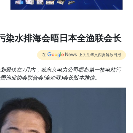
污染水排海会晤日本全渔联会长
在
上关注华文西贡解放日报
划最快在7月内，就东京电力公司福岛第一核电站污
国渔业协会联合会(全渔联)会长阪本雅信。