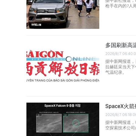
据中新社报道，8
枪手在内的7人
多国刷新高
2026/8/7 06:40:
据中新网报道，
拉赫廷采当天下
气温纪录。
SpaceX
2026/8/7 06:18:0
据中新网报道，
空探索技术公司(