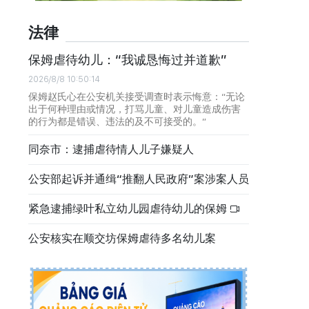
法律
保姆虐待幼儿：“我诚恳悔过并道歉”
2026/8/8 10:50:14
保姆赵氏心在公安机关接受调查时表示悔意：“无论
出于何种理由或情况，打骂儿童、对儿童造成伤害
的行为都是错误、违法的及不可接受的。”
同奈市：逮捕虐待情人儿子嫌疑人
公安部起诉并通缉“推翻人民政府”案涉案人员
紧急逮捕绿叶私立幼儿园虐待幼儿的保姆
公安核实在顺交坊保姆虐待多名幼儿案