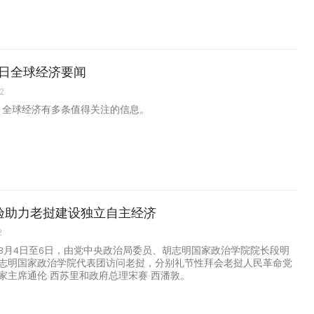
月6日全球经济要闻
2
日，全球经济有多条值得关注的信息。
验助力老挝建设独立自主经济
2
8月4日至6日，由党中央政治局委员、胡志明国家政治学院院长段明
志明国家政治学院代表团访问老挝，分别礼节性拜会老挝人民革命党
家主席通伦·西苏里和政府总理宋赛·西潘敦。