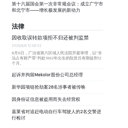
第十六届国会第一次非常规会议：成立广宁市
和北宁市——增长极发展的新动力
法律
因收取误转款项拒不归还被判监禁
2026/8/6 12:08:52
8月6日，广治省第六区域人民法院开庭审理，以“非
法占有财产罪”判处1992年出生的阮世吕有期徒刑12
个月。
起诉并拘留Mekolor股份公司总经理
新华园项链抢劫案28名涉事者被传唤
因身份证信息被盗用而失去经营权
嘉莱省对追赶电动自行车驾驶人的2名交警进
行检讨