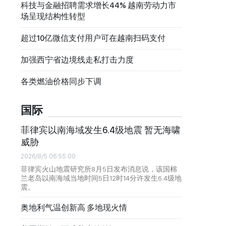
科技与金融招聘需求增长44% 越南劳动力市
场呈现结构性转型
超过10亿微信支付用户可在越南扫码支付
加强西宁省边境线走私打击力度
各类燃油价格同步下调
国际
菲律宾以南海域发生6.4级地震 暂无海啸
威胁
2026/8/5 06:55:00
菲律宾火山地震研究所8月5日发布消息说，该国棉
兰老岛以南海域当地时间5日12时14分许发生6.4级地
震。
奥地利气温创新高 多地现火情