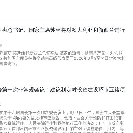
中央总书记、国家主席苏林将对澳大利亚和新西兰进行
29
萨曼莎·莫斯廷和新西兰总督辛迪·基罗的邀请，越南共产党中央总书
义共和国主席苏林将率越南高级代表团于2026年8月9至14日对澳大利
国事访问。
会第一次非常规会议：建议制定对投资建设环市五路项
4
在第十六届国会第一次非常规会议上，8月6日上午，国会在大会堂举
取关于6项内容的呈文和审查报告，包括：国会关于预防和打击犯罪
民检察院运作、人民法院运作和案件执行工作的决议；广宁市成立事
事宜；首都河内环市五路投资建设项目的主张；调整老街—河内—海