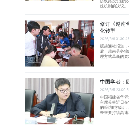
防铁路投资建设
殊机制的决议。
修订《越南
化转型
2026/8/6 01:30:4
据越通社报道，在
后，越南劳务输
理方式革新的要
中国学者：
2026/8/5 23:00:5
中国福建省华侨
主席苏林近日在
的采访时指出，
未来要持续高速