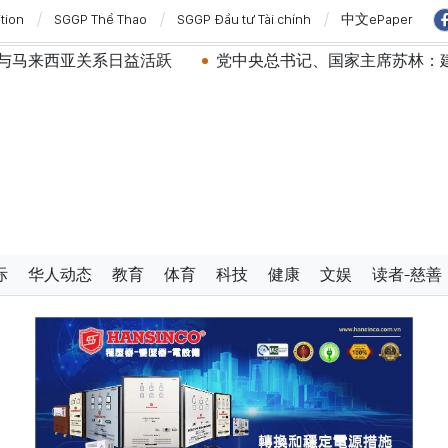
ition
SGGP Thể Thao
SGGP Đầu tư Tài chính
中文ePaper
系日益活跃
党中央总书记、国家主席苏林：建设一部科学
际
华人动态
教育
体育
科技
健康
文娱
读者-慈善