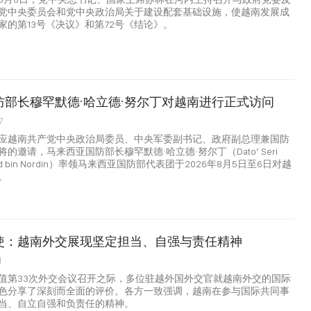
党中央委员会和党中央政治局关于建设配套基础设施，使越南发展成
家的第13号《决议》和第72号《结论》。
防部长穆罕默德·哈立德·努尔丁对越南进行正式访问
7
应越南共产党中央政治局委员、中央军委副书记、政府副总理兼国防
的邀请，马来西亚国防部长穆罕默德·哈立德·努尔丁（Dato’ Seri
aled bin Nordin）率领马来西亚国防部代表团于2026年8月5日至6日对越
。
使：越南外交展现坚定担当、自强与责任精神
1
值第33次外交会议召开之际，多位驻越外国外交官就越南外交的国际
色分享了深刻而全面的评价。各方一致强调，越南在参与国际共同事
当、自立自强和负责任的精神。