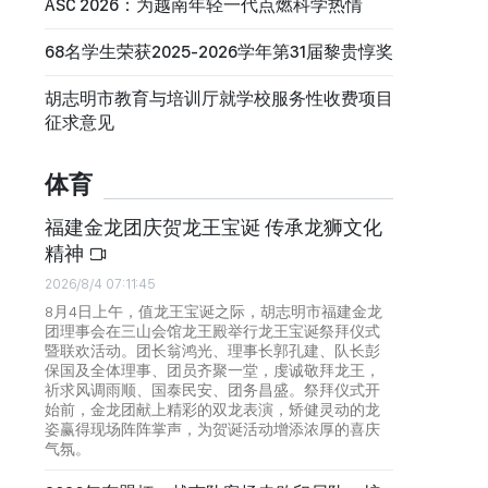
ASC 2026：为越南年轻一代点燃科学热情
68名学生荣获2025-2026学年第31届黎贵惇奖
胡志明市教育与培训厅就学校服务性收费项目
征求意见
体育
福建金龙团庆贺龙王宝诞 传承龙狮文化
精神
2026/8/4 07:11:45
8月4日上午，值龙王宝诞之际，胡志明市福建金龙
团理事会在三山会馆龙王殿举行龙王宝诞祭拜仪式
暨联欢活动。团长翁鸿光、理事长郭孔建、队长彭
保国及全体理事、团员齐聚一堂，虔诚敬拜龙王，
祈求风调雨顺、国泰民安、团务昌盛。祭拜仪式开
始前，金龙团献上精彩的双龙表演，矫健灵动的龙
姿赢得现场阵阵掌声，为贺诞活动增添浓厚的喜庆
气氛。