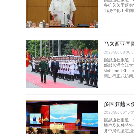
各机关关于落实
为现代化工业国
马来西亚国
2026/8/6 08:38:3
据越通社报道，
部部长潘文江大将
Mohamed Kh
南进行正式访问
多国驻越大
2026/8/6 05:15:0
据越通社报道，
地位及其独特特
务中展现坚定担