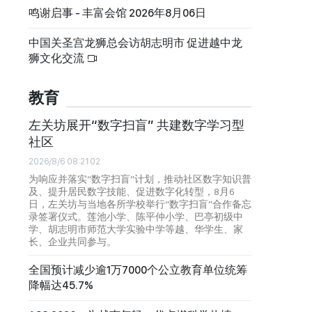
鸣谢启事 - 丰富会馆 2026年8月06日
中国关圣宫龙狮总会访胡志明市 促进越中龙
狮文化交流
教育
左关坊展开“数字扫盲” 共建数字学习型
社区
2026/8/6 08:21:02
为响应并落实“数字扫盲”计划，推动社区数字知识普
及、提升居民数字技能、促进数字化转型，8月6
日，左关坊与当地各所学校举行“数字扫盲”合作备忘
录签署仪式。莲池小学、陈平仲小学、巴亭初级中
学、胡志明市师范大学实验中学等越、华学生、家
长、企业共同参与。
全国预计减少逾1万7000个公立教育单位统筹
降幅达45.7%