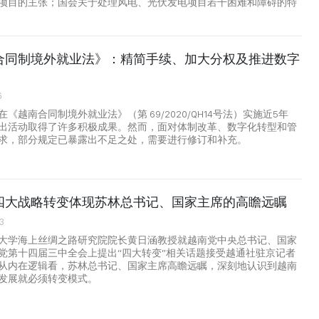
项目的主张；国会关于处理风电、光伏发电项目若干困难和障碍的特
合同制境外就业法》：精简手续、加大分权及推进数字
6
《越南合同制境外就业法》（第 69/2020/QH14号法）实施近5年
出活动取得了许多积极成果。然而，面对体制改革、数字化转型和管
求，部分规定已暴露出不足之处，需要进行修订和补充。
四大战略转变体现苏林总书记、国家主席的高瞻远瞩
3
大学海上丝绸之路研究院院长黄日涵教授就越南党中央总书记、国家
党第十四届三中全会上提出“四大转变”相关话题接受越通社驻京记者
从内在逻辑看，苏林总书记、国家主席高瞻远瞩，深刻地认识到越南
发展就必须转变模式。