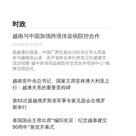
时政
越南与中国加强跨境传染病防控合作
2026/8/6 13:56:51
据越通社报道，中国广西壮族自治区崇左市人民政
府与越南谅山省、高平省联合举行跨境卫生健康交
流活动暨“越中跨境传染病防控交流合作培训中心”揭
牌启用仪式。
越南党中央总书记、国家主席苏林澳大利亚之
行：越澳关系的重要里程碑
第53次援越俄罗斯老军事专家见面会在俄罗
斯举行
泰国国会主席出席“编织友谊：纪念越泰建交
50周年”展览开幕式