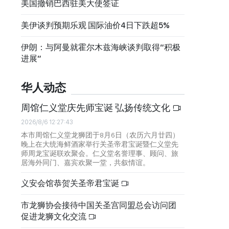
美国撤销巴西驻美大使签证
美伊谈判预期乐观 国际油价4日下跌超5%
伊朗：与阿曼就霍尔木兹海峡谈判取得“积极
进展”
华人动态
周馆仁义堂庆先师宝诞 弘扬传统文化
2026/8/6 12:27:43
本市周馆仁义堂龙狮团于8月6日（农历六月廿四）
晚上在大统海鲜酒家举行关圣帝君宝诞暨仁义堂先
师周龙宝诞联欢聚会。仁义堂名誉理事、顾问、旅
居海外同门、嘉宾欢聚一堂，共叙情谊。
义安会馆恭贺关圣帝君宝诞
市龙狮协会接待中国关圣宫同盟总会访问团
促进龙狮文化交流