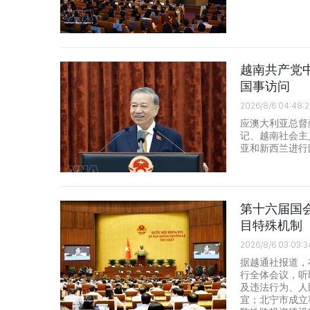
越南共产党
国事访问
2026/8/6 04:48:
应澳大利亚总督
记、越南社会主
亚和新西兰进行
第十六届国
目特殊机制
2026/8/6 03:03:3
据越通社报道，
行全体会议，听
及违法行为、人
宜；北宁市成立