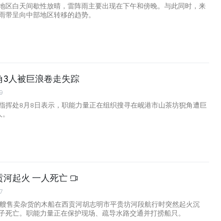
地区白天间歇性放晴，雷阵雨主要出现在下午和傍晚。与此同时，来
雨带呈向中部地区转移的趋势。
角3人被巨浪卷走失踪
9
指挥处8月8日表示，职能力量正在组织搜寻在岘港市山茶坊猊角遭巨
人。
贡河起火 一人死亡
7
一艘售卖杂货的木船在西贡河胡志明市平贵坊河段航行时突然起火沉
子死亡。职能力量正在保护现场、疏导水路交通并打捞船只。