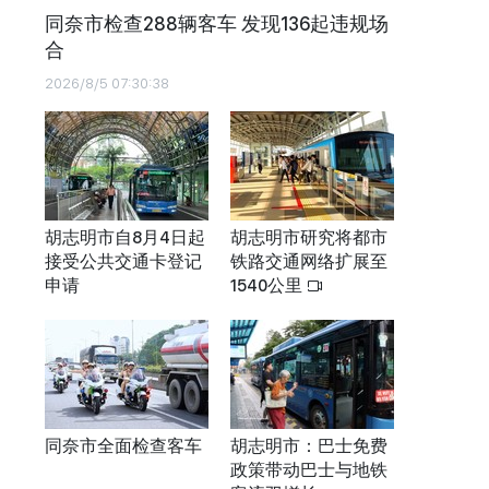
同奈市检查288辆客车 发现136起违规场
合
2026/8/5 07:30:38
胡志明市自8月4日起
胡志明市研究将都市
接受公共交通卡登记
铁路交通网络扩展至
申请
1540公里
同奈市全面检查客车
胡志明市：巴士免费
政策带动巴士与地铁