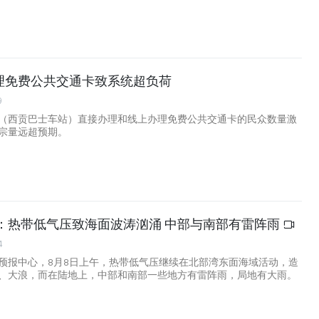
理免费公共交通卡致系统超负荷
9
（西贡巴士车站）直接办理和线上办理免费公共交通卡的民众数量激
宗量远超预期。
气：热带低气压致海面波涛汹涌 中部与南部有雷阵雨
4
预报中心，8月8日上午，热带低气压继续在北部湾东面海域活动，造
、大浪，而在陆地上，中部和南部一些地方有雷阵雨，局地有大雨。