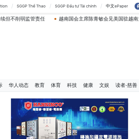
ition
SGGP Thể Thao
SGGP Đầu tư Tài chính
中文ePaper
任
越南国会主席陈青敏会见美国驻越南大使詹妮弗·威克斯
际
华人动态
教育
体育
科技
健康
文娱
读者-慈善