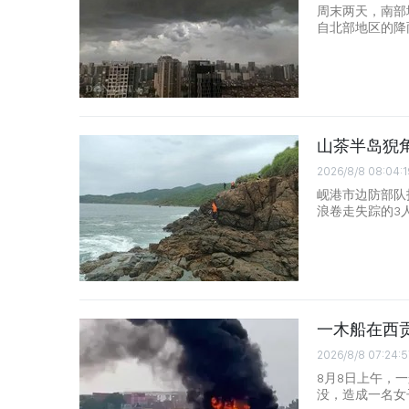
周末两天，南部
自北部地区的降
山茶半岛猊
2026/8/8 08:04:1
岘港市边防部队
浪卷走失踪的3
一木船在西
2026/8/8 07:24:5
8月8日上午，
没，造成一名女