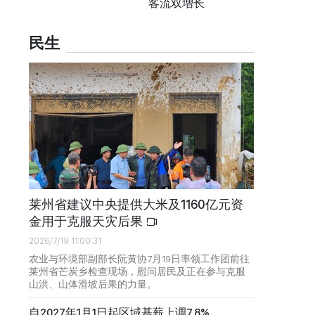
客流双增长
民生
莱州省建议中央提供大米及1160亿元资
金用于克服天灾后果
2026/7/19 11:00:31
农业与环境部副部长阮黄协7月19日率领工作团前往
莱州省芒炭乡检查现场，慰问居民及正在参与克服
山洪、山体滑坡后果的力量。
自2027年1月1日起区域基薪上调7.8%