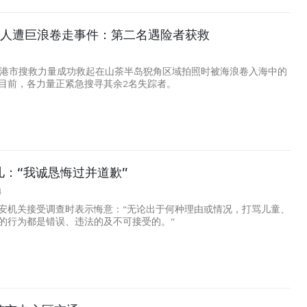
4人遭巨浪卷走事件：第二名遇险者获救
2
岘港市搜救力量成功救起在山茶半岛猊角区域拍照时被海浪卷入海中的
目前，各力量正紧急搜寻其余2名失踪者。
儿：“我诚恳悔过并道歉”
4
安机关接受调查时表示悔意：“无论出于何种理由或情况，打骂儿童、
的行为都是错误、违法的及不可接受的。”