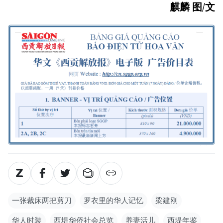
麒麟 图/文
一张裁床两把剪刀
罗衣里的华人记忆
梁建刚
华人时装
西堤华侨社会总览
养妻活儿
西堤年鉴