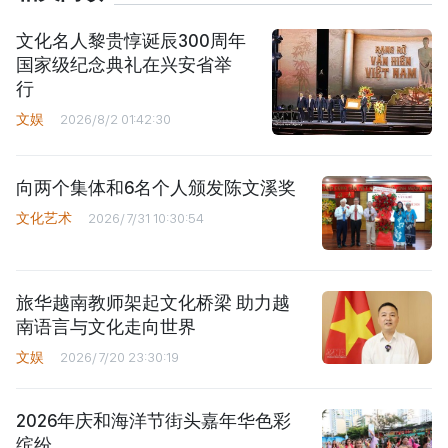
文化名人黎贵惇诞辰300周年
国家级纪念典礼在兴安省举
行
文娱
2026/8/2 01:42:30
向两个集体和6名个人颁发陈文溪奖
文化艺术
2026/7/31 10:30:54
旅华越南教师架起文化桥梁 助力越
南语言与文化走向世界
文娱
2026/7/20 23:30:19
2026年庆和海洋节街头嘉年华色彩
缤纷