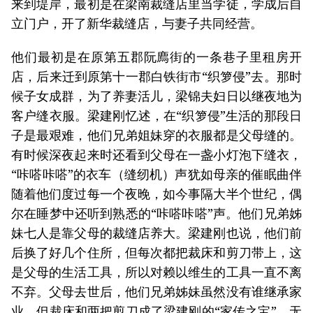
来到堤岸，最初是在梁南裁缝店里当学徒，学成后自
立门户，开了新华裁缝店，与妻子共同经营。
他们最初是在原第五郡阮廌街的一条巷子里租房开
店，后来迁到原第十一郡白铁街市“织箩侵”去。那时
候子女成群，为了养妻活儿，梁锦夫妇日以继夜地为
客户缝衣服。梁建刚忆述，在“织箩侵”生活的那段日
子是最艰难，他们兄弟姐妹穿的衣服都是父母缝的。
有时候深夜起来时还看到父母在一盏小灯泡下缝衣，
“咔嗒咔嗒”的衣车（缝纫机）声犹如母亲的催眠曲伴
随着他们度过每一个夜晚，如今事隔大半个世纪，偶
尔在睡梦中还听到熟悉的“咔嗒咔嗒”声。他们兄弟姊
妹七人是靠父母的裁缝店养大。梁建刚也说，他们前
后换了好几个住所，但每次都把裁床和剪刀带上，这
是父母的生活工具，所以对赖以维生的工具一直不离
不弃。父母去世后，他们兄弟姊妹虽然没有谁继承家
业，但裁床和两把剪刀成了梁建刚的“家传之宝”，无