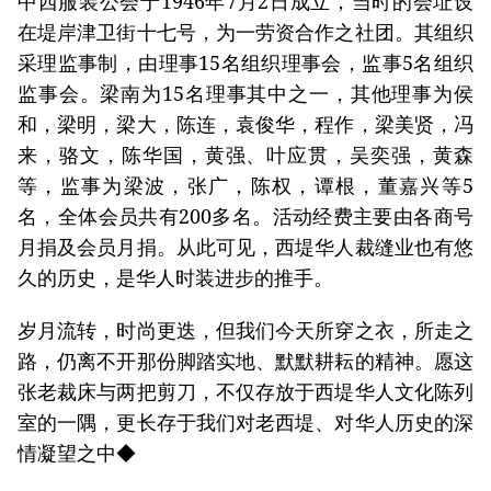
中西服装公会于1946年7月2日成立，当时的会址设
在堤岸津卫街十七号，为一劳资合作之社团。其组织
采理监事制，由理事15名组织理事会，监事5名组织
监事会。梁南为15名理事其中之一，其他理事为侯
和，梁明，梁大，陈连，袁俊华，程作，梁美贤，冯
来，骆文，陈华国，黄强、叶应贯，吴奕强，黄森
等，监事为梁波，张广，陈权，谭根，董嘉兴等5
名，全体会员共有200多名。活动经费主要由各商号
月捐及会员月捐。从此可见，西堤华人裁缝业也有悠
久的历史，是华人时装进步的推手。
岁月流转，时尚更迭，但我们今天所穿之衣，所走之
路，仍离不开那份脚踏实地、默默耕耘的精神。愿这
张老裁床与两把剪刀，不仅存放于西堤华人文化陈列
室的一隅，更长存于我们对老西堤、对华人历史的深
情凝望之中◆