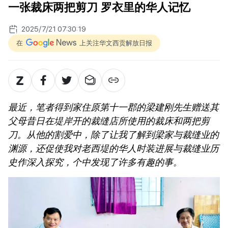
一张裁床两把剪刀 罗衣里的华人记忆
2025/7/21 07:30:19
在
上关注华文西贡解放日报
最近，笔者得到家住原第十一郡的梁建刚先生赠送其
父母昔日在堤岸开的裁缝店所使用的裁床和两把剪
刀。从他的割爱中，除了让我了解到梁家与裁缝业的
渊源，还促使我对老西堤的华人时装进展与裁缝业历
史作深入探究，个中发现了许多有趣的事。