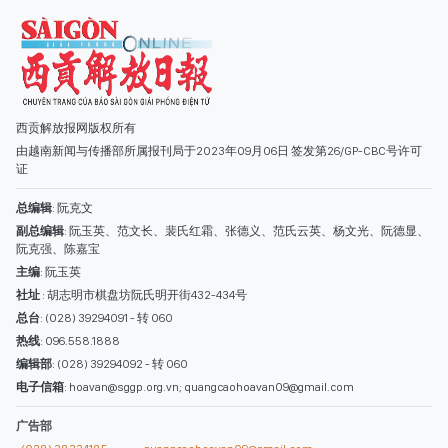
西贡解放报网版权所有
由越南新闻与传播部所属报刊局于2023年09月06日 签发第26/GP-CBC号许可
证
总编辑
: 阮克文
副总编辑
: 阮玉英、范文长、裴氏红霜、张德义、范氏云英、杨文光、阮德显、
阮克强、陈嘉宝
主编
: 阮玉英
社址
: 胡志明市棋盘坊阮氏明开街432-434号
总台
: (028) 39294091 - 转 060
热线
: 096.558.1888
编辑部
: (028) 39294092 - 转 060
电子信箱
: hoavan@sggp.org.vn; quangcaohoavan09@gmail.com
广告部