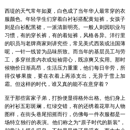
西堤的天气常年如夏，白色成了当年华人最常穿的衣
服颜色。年轻学生们穿着白衬衫搭配黄短裤，女孩子
则是白衫配黑裙，一派清新明亮。一般人则因职业与
习惯，有的穿长裤，有的着短裤，风格各异。洋行里
的职员与老牌商家则讲究些，常见美式西装或法国薄
呢，一针一线皆为品味所致。而当年的基层员工与劳
工，多穿丝质内衣或短袖背心，既凉爽又实用。那时
候物价日渐高昂，生活压力重重，他们每日辛劳，所
得仅够果腹，要在衣着上再添支出，无异于雪上加
霜。但这样的时代，谁又真的能不在意穿着？
至于那些富家子弟，打扮便显得格外出格。他们身上
的衬衫五彩斑斓，红绿交错，有的还绣着花草与人物
图样，在街头巷尾招摇而行，仿佛每一件衣服都是一
场特立独行的表演。他们称之为“原子时代的新装”，