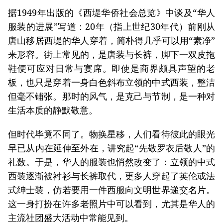
据1949年出版的《西堤华侨社会总览》中谈及“华人
服装的进展”写道：20年（指上世纪30年代）前刚从
唐山移居西堤的华人穿着，简朴得几乎可以用“素净”
来形容。街上常见的，是唐装与长裤，脚下一双皮拖
鞋便可应对日常与宴席。即使是商界颇具声望的老
板，也只是穿着一身白色斜布立领的中式西装，整洁
但毫不铺张。那时的风气，是克己与节制，是一种对
生活本质的静默敬意。
但时代毕竟不同了。物换星移，人们看待彼此的眼光
早已从内在延伸至外在，讲究起“先敬罗衣后敬人”的
礼数。于是，华人的服装也悄然改变了：立领的中式
西装逐渐被衬衫与长裤取代，更多人穿起了英伦或法
式绅士装，仿若要用一件西服向文明世界递交名片。
这一身打扮在许多老照片中可以看到，尤其是华人的
主流社团盛大活动中常能见到。