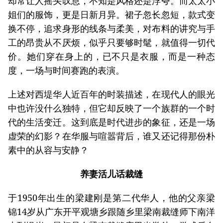
却常让人摇头叹息，不知是风格还是浮夸。而太太小
姐们的服饰，更是日新月异。裙子忽长忽短，款式变
换不停，追求身形的线条与柔美，对布料的讲究与手
工的昂贵从不厌烦，似乎只要够时髦，就值得一切代
价。她们穿在身上的，已不只是衣服，而是一种态
度，一场与时间赛跑的表演。
上述对西堤华人近百年的时装描述，在现代人的眼光
中也许没什么独特，但它却反映了一个族群的一个时
代的生活变迁。这到底是时代进步的象征，还是一场
虚荣的幻影？在华服与喧嚣背后，谁又还记得那份朴
素中的从容与安静？
养妻活儿话裁缝
于1950年出生的梁建刚是第二代华人，他的父亲梁
锦14岁从广东开平观塘乡跟随乡里梁南裁缝师下南洋