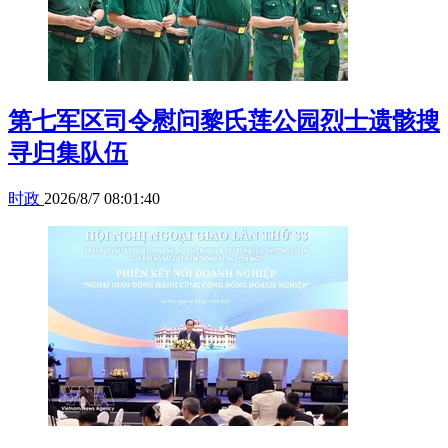
第七军区司令慰问黎氏莲公园烈士遗骸搜
寻归集队伍
时政
2026/8/7 08:01:40