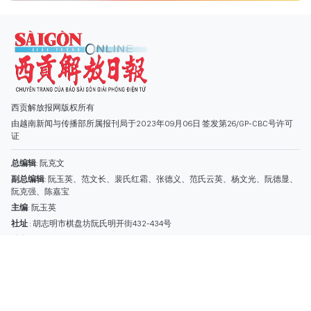
总编辑
: 阮克文
副总编辑
: 阮玉英、范文长、裴氏红霜、张德义、范氏云英、杨文光、阮德显、
阮克强、陈嘉宝
主编
: 阮玉英
社址
: 胡志明市棋盘坊阮氏明开街432-434号
总台
: (028) 39294091 - 转 060
热线
: 096.558.1888
编辑部
: (028) 39294092 - 转 060
电子信箱
: hoavan@sggp.org.vn; quangcaohoavan09@gmail.com
广告部
(028) 38334185
quangcaohoavan09@gmail.com;
类别
时事照片
视讯