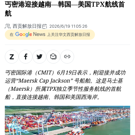
丐密港迎接越南—韩国—美国TPX航线首
航
西贡解放日报
2026/6/19 11:05:26
在
上关注华文西贡解放日报
丐密国际港（CMIT）6月19日表示，刚迎接并成功
运营“Maersk Cap Jackson” 号船舶。这是马士基
（Maersk）所属TPX独立季节性服务航线的首航
船，直接连接越南、韩国和美国西海岸。