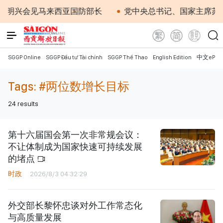
明兴会见马来西亚国防部长
党中央总书记、国家主席苏林
SGGP Online
SGGP Đầu tư Tài chính
SGGP Thể Thao
English Edition
中文ePap
Tags:
#两位数增长目标
24
results
第十六届国会第一次非常规会议：
不让体制成为国家快速可持续发展
的堵点
时政
2026/8/3 04:32:29
外交部长黎怀忠谈对外工作常态化
与高质量发展