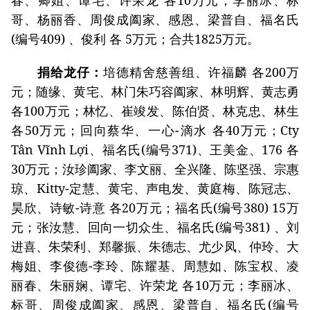
春、卿姐、谭宅、许荣龙 各10万元；李丽冰、标
哥、杨丽香、周俊成阖家、感恩、梁普自、福名氏
(编号409) 、俊利 各 5万元；合共1825万元。
捐给龙仔：
培德精舍慈善组、许福麟 各200万
元；随缘、黄宅、林门朱巧容阖家、林明辉、黄志勇
各100万元；林忆、崔竣发、陈伯贤、林克忠、林生
各50万元；回向蔡华、一心-滴水 各40万元；Cty
Tân Vĩnh Lợi、福名氏(编号371)、王美金、176 各
30万元；汝珍阖家、李文丽、全兴隆、陈坚强、宗惠
琼、Kitty-定慧、黄宅、声电发、黄庭梅、陈冠志、
昊欣、诗敏-诗意 各20万元；福名氏(编号380) 15万
元；张汝慧、回向一切众生、福名氏(编号381) 、刘
进喜、朱荣利、郑馨振、朱德志、尤少凤、仲玲、大
梅姐、李俊德-李玲、陈耀基、周慧如、陈宝权、凌
丽春、朱丽娴、谭宅、许荣龙 各10万元；李丽冰、
标哥、周俊成阖家、感恩、梁普自、福名氏(编号