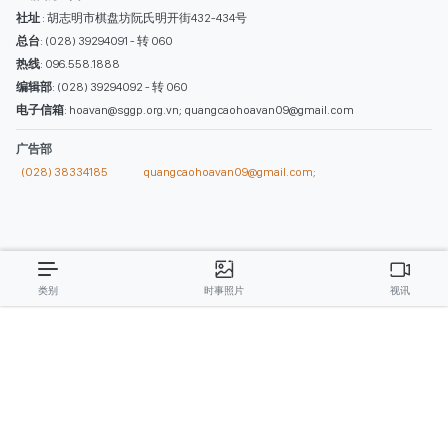
西贡解放报网版权所有
由越南新闻与传播部所属报刊局于2023年09月06日 签发第26/GP-CBC号许可
证
总编辑
: 阮克文
副总编辑
: 阮玉英、范文长、裴氏红霜、张德义、范氏云英、杨文光、阮德显、
阮克强、陈嘉宝
主编
: 阮玉英
社址
: 胡志明市棋盘坊阮氏明开街432-434号
总台
: (028) 39294091 - 转 060
热线
: 096.558.1888
编辑部
: (028) 39294092 - 转 060
电子信箱
: hoavan@sggp.org.vn; quangcaohoavan09@gmail.com
广告部
(028) 38334185
quangcaohoavan09@gmail.com;