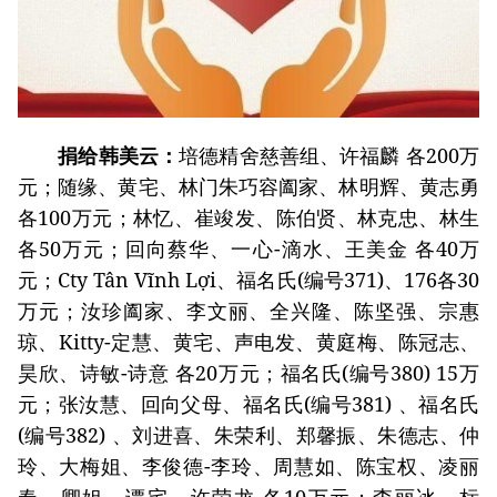
捐给韩美云：
培德精舍慈善组、许福麟 各200万
元；随缘、黄宅、林门朱巧容阖家、林明辉、黄志勇
各100万元；林忆、崔竣发、陈伯贤、林克忠、林生
各50万元；回向蔡华、一心-滴水、王美金 各40万
元；Cty Tân Vĩnh Lợi、福名氏(编号371)、176各30
万元；汝珍阖家、李文丽、全兴隆、陈坚强、宗惠
琼、Kitty-定慧、黄宅、声电发、黄庭梅、陈冠志、
昊欣、诗敏-诗意 各20万元；福名氏(编号380) 15万
元；张汝慧、回向父母、福名氏(编号381) 、福名氏
(编号382) 、刘进喜、朱荣利、郑馨振、朱德志、仲
玲、大梅姐、李俊德-李玲、周慧如、陈宝权、凌丽