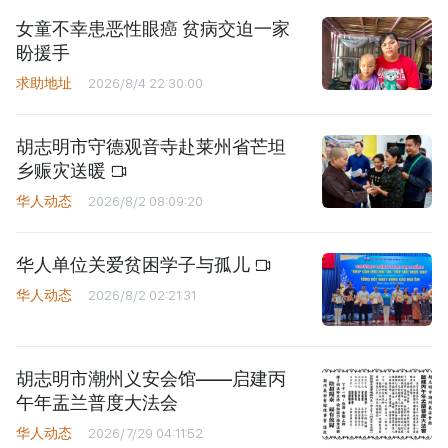
女童不幸患恶性眼癌 贫病交迫一家
盼援手
求助地址
2026/8/4 22:30:00
胡志明市守德观音寺赴莱州省芒坦
乡赈灾送暖
华人动态
2026/8/2 08:09:20
华人单位关爱贫困学子与孤儿
华人动态
2026/8/2 02:21:31
胡志明市潮州义安会馆——启建丙
午年盂兰普度大法会
华人动态
2026/7/29 04:11:52