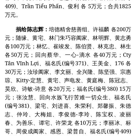
409)、Trần Tiểu Phấn、俊利 各 5万元；合共1825
万元。
捐给陈志辉：
培德精舍慈善组、许福麟 各200万
元；随缘、黄宅、林门朱巧容阖家、林明辉、黄志勇
各100万元；林忆、崔竣发、陈伯贤、林克忠、林生
各50万元；回向蔡华、一心-滴水 各40万元；Cty
Tân Vĩnh Lợi、福名氏(编号371)、王美金、176 各
30万元；汝珍阖家、李文丽、全兴隆、陈坚强、宗惠
琼、Kitty-定慧、黄宅、声电发、黄庭梅、陈冠志、
昊欣、诗敏-诗意 各20万元；福名氏(编号380) 15万
元；张汝慧、回向水族飞行苦难一切众生、福名氏
(编号381)、梁宅、刘进喜、朱荣利、郑馨振、朱德
志、仲玲、大梅姐、李俊德-李玲、陈宝权、凌丽
春、为善乐、谭宅、许荣龙 各10万元；李丽冰、标
哥、周俊成阖家、感恩、梁普自、福名氏(编号409)