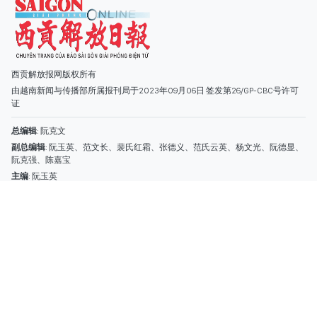
阮克强、陈嘉宝
主编
: 阮玉英
社址
: 胡志明市棋盘坊阮氏明开街432-434号
总台
: (028) 39294091 - 转 060
热线
: 096.558.1888
编辑部
: (028) 39294092 - 转 060
电子信箱
: hoavan@sggp.org.vn; quangcaohoavan09@gmail.com
广告部
(028) 38334185
quangcaohoavan09@gmail.com;
类别
时事照片
视讯