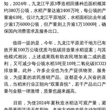
知，2024年，九龙江平原3季造稻田播种总面积概算
约380万公顷，水稻产量达逾2400万吨，每公顷的产
量逾63吨。仅计九龙江平原地区，水稻面积比去年减
少逾1万6000公顷，但产量则上升逾1万1000吨，确
保国内消费需求及服务出口。
值得一提的是，今年，九龙江平原若干地方已有
效开展100万公顷优质与低碳排放量水稻提案 ; 与其
他模式相比，上述成果既有助农民增加逾二成的盈
利，又可减少每公顷水稻5吨至10吨二氧化碳(CO2)
排放量。此外，许多企业也为生产提供物资、服务
业，为提案的农民推销产品。这都是令人兴奋的喜
讯，当稻米行业正朝向“双重喜悦”，若干产品出口产
量与金额一律激增，质量也越来越高。
目前，为使2024年夏秋造水稻达可观产量，避
免受暴雨洪涝天气影响，各地方劝喻农民主动加固田