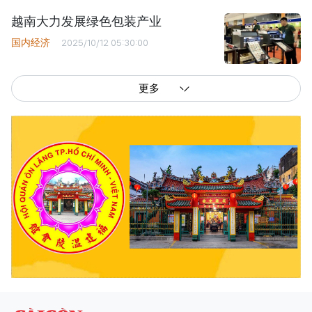
越南大力发展绿色包装产业
国内经济
2025/10/12 05:30:00
更多
西贡解放报网版权所有
由越南新闻与传播部所属报刊局于2023年09月06日 签发第26/GP-CBC号许可
证
总编辑
: 阮克文
副总编辑
: 阮玉英、范文长、裴氏红霜、张德义、范氏云英、杨文光、阮德显、