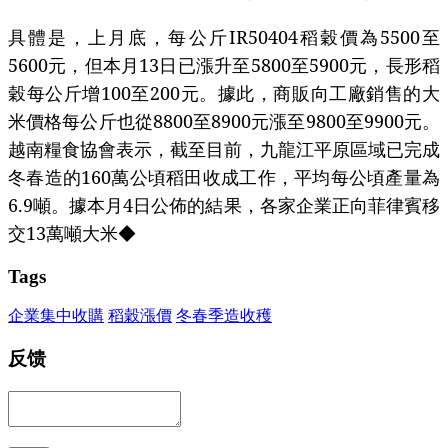
具體是，上月底，每公斤IR50404稻穀價為5500至
5600元，但本月13日已漲升至5800至5900元，長形稻
穀每公斤增100至200元。據此，商販向工廠銷售的大
米價格每公斤也從8800至8900元漲至9800至9900元。
越南糧食協會表示，截至目前，九龍江平原區域已完成
冬春造的160萬公頃稻田收成工作，平均每公頃產量為
6.9噸。據本月4日公佈的結果，各家企業正向菲律賓移
交13萬噸大米◆
Tags
企業集中收購
稻穀漲價
冬春季造收穫
反馈