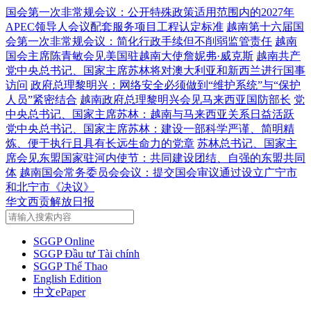
国会第一次非常规会议：公开特殊政策适用范围内的2027年
APEC领导人会议配套服务项目工程认定标准
越南第十六届国
会第一次非常规会议：简化行政手续但不削弱监管责任
越南
国会主席陈青敏会见美国驻越南大使詹妮弗·威克斯
越南共产
党中央总书记、国家主席苏林将对澳大利亚和新西兰进行国事
访问
政府总理黎明兴：网络安全必须做到“维护系统”与“保护
人员”紧密结合
越南政府总理黎明兴会见马来西亚国防部长
党
中央总书记、国家主席苏林：越南与马来西亚关系日益活跃
党中央总书记、国家主席苏林：建设一部科学严谨、简明精
炼、便于执行且具有长远生命力的党章
苏林总书记、国家主
席会见东盟国家驻河内使节：共同建设团结、自强的东盟共同
体
越南国会常务委员会会议：提交国会审议通过设立广宁市
和北宁市《决议》
华文西贡解放日报
SGGP Online
SGGP Đầu tư Tài chính
SGGP Thể Thao
English Edition
中文ePaper