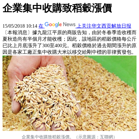
企業集中收購致稻穀漲價
15/05/2018 10:14
在
上关注华文西贡解放日报
〔本報消息〕據九龍江平原的商販告知，由於冬春季造收穫而
夏秋造尚有半個月才能收穫；因此，該地區的稻穀價格每公斤
已比上月底漲升了300至400元。稻穀價格於過去期間漲升的原
因是各家工廠正集中收購大米以移交給剛中標的菲律賓發包。
企業集中收購致稻穀漲價。（示意圖源：互聯網）