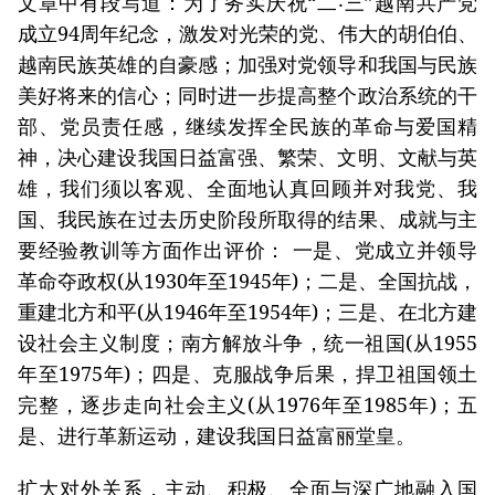
文章中有段写道：为了务实庆祝“二‧三”越南共产党
成立94周年纪念，激发对光荣的党、伟大的胡伯伯、
越南民族英雄的自豪感；加强对党领导和我国与民族
美好将来的信心；同时进一步提高整个政治系统的干
部、党员责任感，继续发挥全民族的革命与爱国精
神，决心建设我国日益富强、繁荣、文明、文献与英
雄，我们须以客观、全面地认真回顾并对我党、我
国、我民族在过去历史阶段所取得的结果、成就与主
要经验教训等方面作出评价： 一是、党成立并领导
革命夺政权(从1930年至1945年)；二是、全国抗战，
重建北方和平(从1946年至1954年)；三是、在北方建
设社会主义制度；南方解放斗争，统一祖国(从1955
年至1975年)；四是、克服战争后果，捍卫祖国领土
完整，逐步走向社会主义(从1976年至1985年)；五
是、进行革新运动，建设我国日益富丽堂皇。
扩大对外关系，主动、积极、全面与深广地融入国