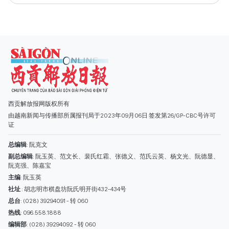
西贡解放报网版权所有
由越南新闻与传播部所属报刊局于2023年09月06日 签发第26/GP-CBC号许可
证
总编辑
: 阮克文
副总编辑
: 阮玉英、范文长、裴氏红霜、张德义、范氏云英、杨文光、阮德显、
阮克强、陈嘉宝
主编
: 阮玉英
社址
: 胡志明市棋盘坊阮氏明开街432-434号
总台
: (028) 39294091 - 转 060
热线
: 096.558.1888
编辑部
: (028) 39294092 - 转 060