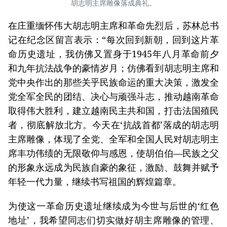
胡志明主席雕像落成典礼。
在庄重缅怀伟大胡志明主席和革命先烈后，苏林总书
记在纪念区留言表示：“每次回到新朝，回到这片革
命历史遗址，我仿佛又置身于1945年八月革命前夕
和九年抗法战争的豪情岁月；仿佛看到胡志明主席和
党中央作出的那些关乎民族命运的重大决策，激发全
党全军全民的团结、决心与顽强斗志，推动越南革命
取得伟大胜利，建立越南民主共和国，打击法国殖民
者，彻底解放北方。今天在‘抗战首都’落成的胡志明
主席雕像，体现了全党、全军和全国人民对胡志明主
席丰功伟绩的无限敬仰与感恩，使胡伯伯—民族之父
的形象永远成为民族自豪的象征，激励、鼓舞并赋予
年轻一代力量，继续书写祖国的辉煌篇章。
为使这一革命历史遗址继续成为今世与后世的‘红色
地址’，我希望同志们切实做好胡主席雕像的管理、