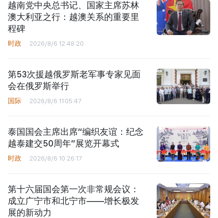
越南党中央总书记、国家主席苏林
澳大利亚之行：越澳关系的重要里
程碑
时政
2026/8/6 12:48:20
第53次援越俄罗斯老军事专家见面
会在俄罗斯举行
国际
2026/8/6 11:05:47
泰国国会主席出席“编织友谊：纪念
越泰建交50周年”展览开幕式
时政
2026/8/6 10:26:17
第十六届国会第一次非常规会议：
成立广宁市和北宁市——增长极发
展的新动力