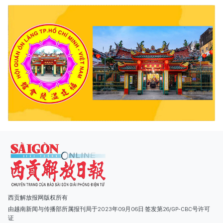
西贡解放报网版权所有
由越南新闻与传播部所属报刊局于2023年09月06日 签发第26/GP-CBC号许可
证
总编辑
: 阮克文
副总编辑
: 阮玉英、范文长、裴氏红霜、张德义、范氏云英、杨文光、阮德显、
阮克强、陈嘉宝
主编
: 阮玉英
社址
: 胡志明市棋盘坊阮氏明开街432-434号
总台
: (028) 39294091 - 转 060
热线
: 096.558.1888
编辑部
: (028) 39294092 - 转 060
电子信箱
: hoavan@sggp.org.vn; quangcaohoavan09@gmail.com