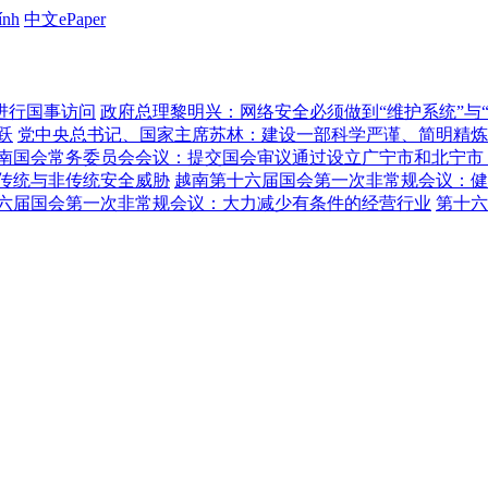
ính
中文ePaper
进行国事访问
政府总理黎明兴：网络安全必须做到“维护系统”与
跃
党中央总书记、国家主席苏林：建设一部科学严谨、简明精炼
南国会常务委员会会议：提交国会审议通过设立广宁市和北宁市
传统与非传统安全威胁
越南第十六届国会第一次非常规会议：健
六届国会第一次非常规会议：大力减少有条件的经营行业
第十六