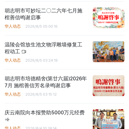
胡志明市可妙坛二〇二六年七月施
棺善信鸣谢启事
华人动态
2026/8/5 05:00:16
温陵会馆放生池文物浮雕墙修复工
程动工
华人动态
2026/8/5 03:24:19
胡志明市培德精舍(第廿六届)2026年
7月 施棺善信芳名录鸣谢启事
华人动态
2026/8/5 03:15:12
庆云南院向本报赞助5000万元经费
华人动态
2026/8/4 10:38:14