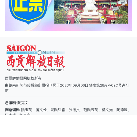
西贡解放报网版权所有
由越南新闻与传播部所属报刊局于2023年09月06日 签发第26/GP-CBC号许可
证
总编辑
: 阮克文
副总编辑
: 阮玉英、范文长、裴氏红霜、张德义、范氏云英、杨文光、阮德显、
阮克强、陈嘉宝
主编
: 阮玉英
社址
: 胡志明市棋盘坊阮氏明开街432-434号
总台
: (028) 39294091 - 转 060
热线
: 096.558.1888
编辑部
: (028) 39294092 - 转 060
电子信箱
: hoavan@sggp.org.vn; quangcaohoavan09@gmail.com
广告部
(028) 38334185
quangcaohoavan09@gmail.com;