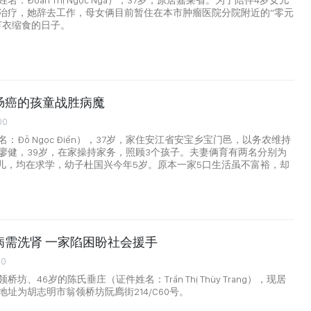
：Đoàn Thị Ngọc Nga），37岁，原居嘉莱省。为了陪伴4岁女儿
治疗，她辞去工作，母女俩目前暂住在本市肿瘤医院分院附近的“零元
节衣缩食的日子。
肠癌的孩童战胜病魔
00
：Đỗ Ngọc Điền），37岁，家住安江省安宝乡宝门邑，以务农维持
廖健，39岁，在家操持家务，照顾3个孩子。夫妻俩育有两名分别为
的女儿，均在求学，幼子杜国兴今年5岁。原本一家5口生活虽不富裕，却
病需洗肾 一家陷困盼社会援手
00
坊、46岁的陈氏垂庄（证件姓名：Trần Thị Thùy Trang），现居
址为胡志明市翁领桥坊阮廌街214/C60号。