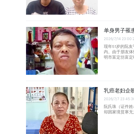
单身男子罹
2026/7/14 23:00:
现年51岁的阮友
内。由于朋友体
明市富定坊富定码头
乳癌老妇企
2026/7/7 23:45:3
阮氏珠（证件姓名
却因家境贫寒无