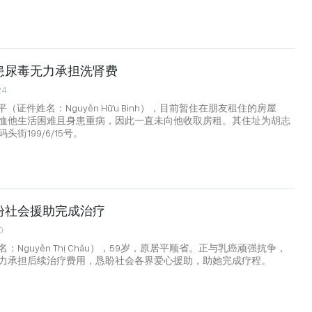
患尿毒无力承担洗肾费
24
平（证件姓名：Nguyễn Hữu Bình），目前暂住在朋友租住的房屋
恤他生活困难且身患重病，因此一直未向他收取房租。其住址为胡志
街199/6/15号。
盼社会援助完成治疗
0
：Nguyễn Thị Châu），59岁，原居平顺省。正与乳癌顽强抗争，
力承担后续治疗费用，恳盼社会各界爱心援助，助她完成疗程。