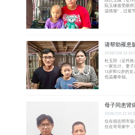
段氏玉娥（证件姓名
阮玉缘接受眼癌
温情屋”，过着
请帮助罹患
2026/7/28 22:33:
杜玉田（证件姓名
一家生计。妻子
13岁和12岁
也温馨幸福。
母子同患肾
2026/7/21 22:30:
住在胡志明市翁领桥
住在哥哥家中，地