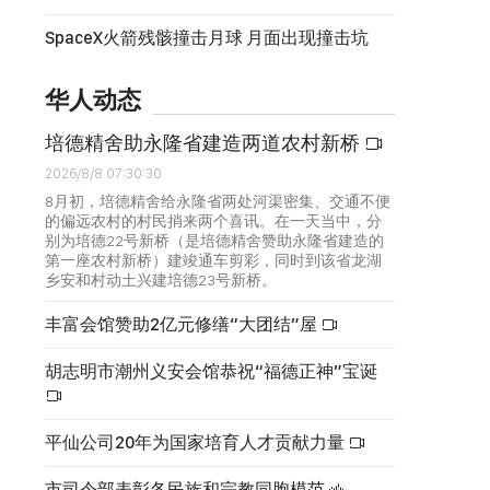
SpaceX火箭残骸撞击月球 月面出现撞击坑
华人动态
培德精舍助永隆省建造两道农村新桥
2026/8/8 07:30:30
8月初，培德精舍给永隆省两处河渠密集、交通不便
的偏远农村的村民捎来两个喜讯。在一天当中，分
别为培德22号新桥（是培德精舍赞助永隆省建造的
第一座农村新桥）建竣通车剪彩，同时到该省龙湖
乡安和村动土兴建培德23号新桥。
丰富会馆赞助2亿元修缮“大团结”屋
胡志明市潮州义安会馆恭祝“福德正神”宝诞
平仙公司20年为国家培育人才贡献力量
市司令部表彰各民族和宗教同胞模范