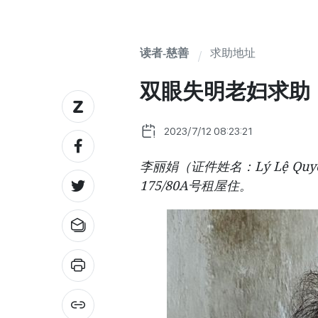
读者-慈善
求助地址
双眼失明老妇求助
2023/7/12 08:23:21
李丽娟（证件姓名：Lý Lệ Q
175/80A号租屋住。