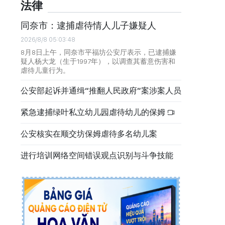
法律
同奈市：逮捕虐待情人儿子嫌疑人
2026/8/8 05:03:48
8月8日上午，同奈市平福坊公安厅表示，已逮捕嫌
疑人杨大龙（生于1997年），以调查其蓄意伤害和
虐待儿童行为。
公安部起诉并通缉“推翻人民政府”案涉案人员
紧急逮捕绿叶私立幼儿园虐待幼儿的保姆
公安核实在顺交坊保姆虐待多名幼儿案
进行培训网络空间错误观点识别与斗争技能