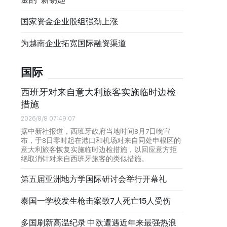
国家资金企业股组强劲上涨
为越南企业拓宽国际融资渠道
国际
西班牙对来自意大利旅客实施临时边检
措施
2026/8/8 07:49:07
据中新社报道，西班牙政府当地时间8月7日晚宣
布，于8日零时起在港口和机场对来自同处申根区的
意大利旅客恢复实施临时边检措施，以回应意方拒
绝取消针对来自西班牙旅客的类似措施。
第五届亚洲地方学国际研讨会举行开幕礼
泰国一学校发生枪击案致7人死亡15人受伤
多国刷新高温纪录 中欧遭遇近年来最强热浪