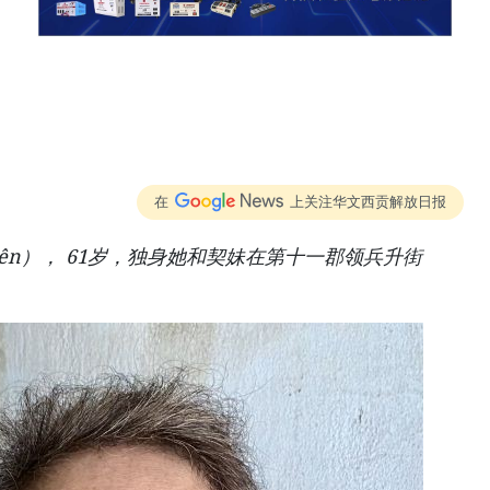
在
上关注华文西贡解放日报
uyên）， 61岁，独身她和契妹在第十一郡领兵升街