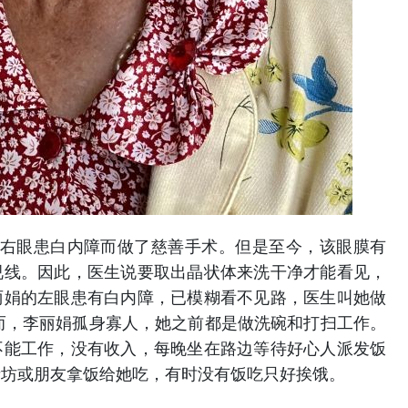
眼患白内障而做了慈善手术。但是至今，该眼膜有
视线。因此，医生说要取出晶状体来洗干净才能看见，
丽娟的左眼患有白内障，已模糊看不见路，医生叫她做
然而，李丽娟孤身寡人，她之前都是做洗碗和打扫工作。
不能工作，没有收入，每晚坐在路边等待好心人派发饭
街坊或朋友拿饭给她吃，有时没有饭吃只好挨饿。