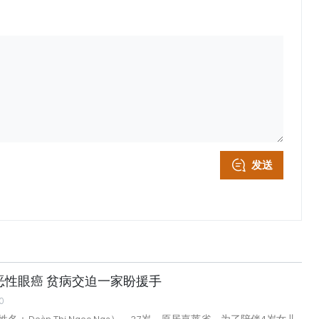
发送
恶性眼癌 贫病交迫一家盼援手
0