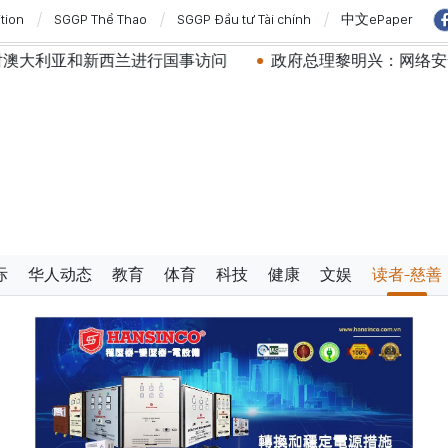
ition
SGGP Thể Thao
SGGP Đầu tư Tài chính
中文ePaper
进行国事访问
政府总理黎明兴：网络安全必须做到“维护系统
际
华人动态
教育
体育
科技
健康
文娱
读者-慈善