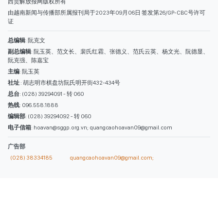
西贡解放报网版权所有
由越南新闻与传播部所属报刊局于2023年09月06日 签发第26/GP-CBC号许可
证
总编辑
: 阮克文
副总编辑
: 阮玉英、范文长、裴氏红霜、张德义、范氏云英、杨文光、阮德显、
阮克强、陈嘉宝
主编
: 阮玉英
社址
: 胡志明市棋盘坊阮氏明开街432-434号
总台
: (028) 39294091 - 转 060
热线
: 096.558.1888