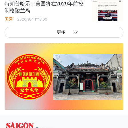
特朗普暗示：美国将在2029年前控
制格陵兰岛
国际
2026/8/4 11:18:00
更多
西贡解放报网版权所有
由越南新闻与传播部所属报刊局于2023年09月06日 签发第26/GP-CBC号许可
证
总编辑
: 阮克文
副总编辑
: 阮玉英、范文长、裴氏红霜、张德义、范氏云英、杨文光、阮德显、
阮克强、陈嘉宝