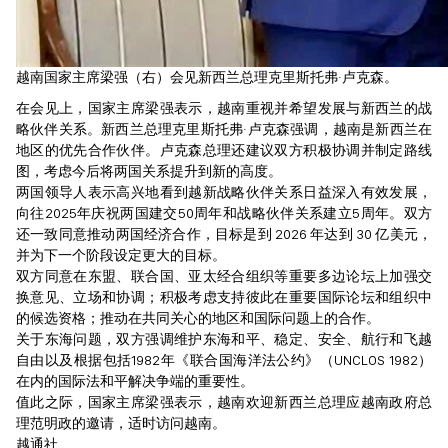
越南国家主席梁强（右）会见新西兰总理克里斯托弗·卢克森。
在会见上，国家主席梁强表示，越南重视并希望发展与新西兰的战
略伙伴关系。新西兰总理克里斯托弗·卢克森强调，越南是新西兰在
地区的优先合作伙伴。卢克森总理还建议双方积极协调并制定路线
图，考虑今后将两国关系提升到新的高度。
两国领导人表示高兴地看到越新战略伙伴关系日益深入有效发展，
向往2025年庆祝两国建交50周年和战略伙伴关系建立5周年。双方
还一致同意推动两国经济合作，目标是到 2026 年达到 30 亿美元，
并为下一个阶段设定更大的目标。
双方同意在东盟、联合国、亚太经合组织等重要多边论坛上加强交
换意见、立场和协调；积极考虑支持彼此在重要国际论坛和组织中
的候选资格；推动在共同关心的地区和国际问题上的合作。
关于东海问题，双方强调维护东海和平、稳定、安全、航行和飞越
自由以及根据包括1982年《联合国海洋法公约》（UNCLOS 1982）
在内的国际法和平解决争端的重要性。
值此之际，国家主席梁强表示，越南欢迎新西兰总理应越南政府总
理范明政的邀请，适时访问越南。
越通社