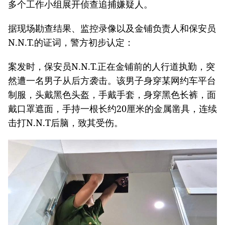
多个工作小组展开侦查追捕嫌疑人。
据现场勘查结果、监控录像以及金铺负责人和保安员
N.N.T.的证词，警方初步认定：
案发时，保安员N.N.T.正在金铺前的人行道执勤，突
然遭一名男子从后方袭击。该男子身穿某网约车平台
制服，头戴黑色头盔，手戴手套，身穿黑色长裤，面
戴口罩遮面，手持一根长约20厘米的金属凿具，连续
击打N.N.T后脑，致其受伤。