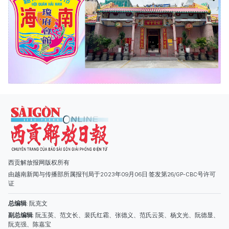
西贡解放报网版权所有
由越南新闻与传播部所属报刊局于2023年09月06日 签发第26/GP-CBC号许可
证
总编辑
: 阮克文
副总编辑
: 阮玉英、范文长、裴氏红霜、张德义、范氏云英、杨文光、阮德显、
阮克强、陈嘉宝
主编
: 阮玉英
社址
: 胡志明市棋盘坊阮氏明开街432-434号
总台
: (028) 39294091 - 转 060
热线
: 096.558.1888
编辑部
: (028) 39294092 - 转 060
电子信箱
: hoavan@sggp.org.vn; quangcaohoavan09@gmail.com
广告部
(028) 38334185
quangcaohoavan09@gmail.com;