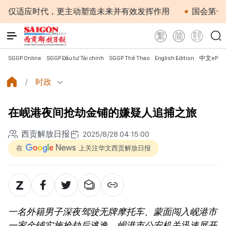
时代，更主动塑造未来并有效发挥作用
国会第一次非常规会
SGGP Online
SGGP Đầu tư Tài chính
SGGP Thể Thao
English Edition
中文ePap
时政
在岘港夜间抢劫金铺的嫌疑人追捕之旅
西贡解放日报
2025/8/28 04:15:00
在
上关注华文西贡解放日报
一名外籍男子深夜驾驶无牌摩托车、蒙面闯入岘港市
一家金铺实施抢劫后逃逸，岘港市公安机关迅速展开