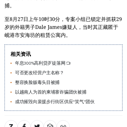
捕。
至8月27日上午10时30分，专案小组已锁定并抓获29
岁的外籍男子Dale James嫌疑人，当时其正藏匿于
岘港市安海坊的租赁公寓内。
相关资讯
年息300%高利贷歹徒落网
可否更改经营户主名称？
整容换脸贩毒头目被捕
以越南人为首的柬埔寨诈骗团伙被捕
成功摧毁向裴援步行街区供应“笑气”团伙