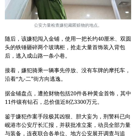
公安力量检查嫌犯藏匿赃物的地点。
随后，该嫌犯闯入金铺，使用一把长约40厘米、双圆
头的铁锤砸碎两个玻璃柜，抢走大量首饰装入背包
后，逃入成山路一条小巷。
接着，嫌犯骑乘一辆事先停放、没有车牌的摩托车，
沿着“九-二”街方向逃逸。
据金铺盘点，遭抢财物包括20件各种黄金首饰，其中
11件镶有钻石，总价值近8亿3300万元。
鉴于嫌犯作案手段极其凶狠、胆大妄为，刑警科已向
岘港市公安厅长汇报，并获批准立案，动员全部力量
与装备，连夜联合各单位、地方公安展开调查与追