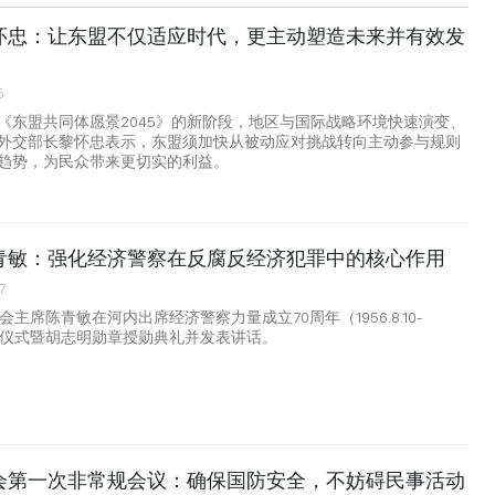
怀忠：让东盟不仅适应时代，更主动塑造未来并有效发
5
《东盟共同体愿景2045》的新阶段，地区与国际战略环境快速演变、
外交部长黎怀忠表示，东盟须加快从被动应对挑战转向主动参与规则
趋势，为民众带来更切实的利益。
青敏：强化经济警察在反腐反经济犯罪中的核心作用
7
会主席陈青敏在河内出席经济警察力量成立70周年（1956.8.10-
0）纪念仪式暨胡志明勋章授勋典礼并发表讲话。
会第一次非常规会议：确保国防安全，不妨碍民事活动