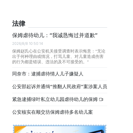
法律
保姆虐待幼儿：“我诚恳悔过并道歉”
2026/8/8 10:50:14
保姆赵氏心在公安机关接受调查时表示悔意：“无论
出于何种理由或情况，打骂儿童、对儿童造成伤害
的行为都是错误、违法的及不可接受的。”
同奈市：逮捕虐待情人儿子嫌疑人
公安部起诉并通缉“推翻人民政府”案涉案人员
紧急逮捕绿叶私立幼儿园虐待幼儿的保姆
公安核实在顺交坊保姆虐待多名幼儿案