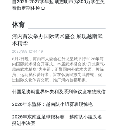
自2026-2027学年起 胡志明市为300万学生免
费做定期体检
体育
河内首次举办国际武术盛会 展现越南武
术精华
2026/8/8 12:44:49
8月7日晚，河内市人委会在升龙皇城举行2026年河
内国际武术盛会开幕式。本届武术盛会以“升龙豪气-
越南武术精华”为主题，汇聚国内外武术大师、教练
员、运动员和爱好者，旨在弘扬民族尚武传统，促
进国际文化体育交流，推广河内首都形象。
韩国足协就世界杯失利及系列争议发布致歉信
2026年东盟杯：越南队小组赛表现惊艳
2026年东南亚足球锦标赛：越南队小组头名
挺进半决赛