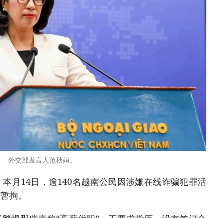
外交部发言人范秋姮。
本月14日，逾140名越南公民因涉嫌在线诈骗犯罪活
关暂拘。