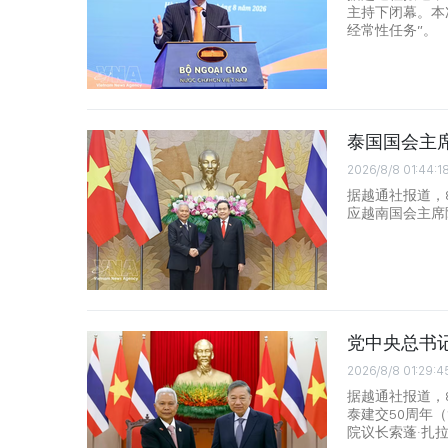
主持下闭幕。本
经常性任务”。
泰国国会主
2026/8/8 01:44:1
据越通社报道，
应越南国会主席
党中央总书
2026/8/8 01:29:4
据越通社报道，
泰建交50周年（
院议长索蓬·扎