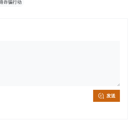
路诈骗行动
发送