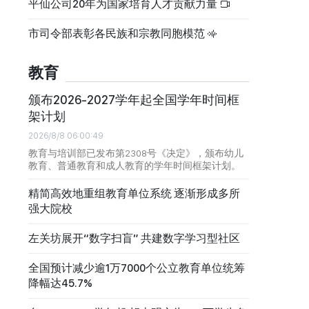
平仙公司20年为国家培育人才贡献力量
市司令部表彰各民族和宗教同胞模范
教育
颁布2026-2027学年起全国学年时间框
架计划
2026/8/8 06:00:49
教育与培训部已发布第2308号《决定》，颁布幼儿
教育、普通教育和成人教育的学年时间框架计划。
精简高效地重组教育单位系统 逐渐形成多所
强大院校
左关坊展开“数字扫盲” 共建数字学习型社区
全国预计减少逾1万7000个公立教育单位统筹
降幅达45.7%