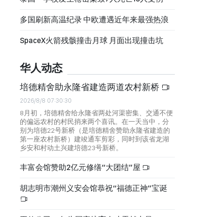
多国刷新高温纪录 中欧遭遇近年来最强热浪
SpaceX火箭残骸撞击月球 月面出现撞击坑
华人动态
培德精舍助永隆省建造两道农村新桥
2026/8/8 07:30:30
8月初，培德精舍给永隆省两处河渠密集、交通不便
的偏远农村的村民捎来两个喜讯。在一天当中，分
别为培德22号新桥（是培德精舍赞助永隆省建造的
第一座农村新桥）建竣通车剪彩，同时到该省龙湖
乡安和村动土兴建培德23号新桥。
丰富会馆赞助2亿元修缮“大团结”屋
胡志明市潮州义安会馆恭祝“福德正神”宝诞