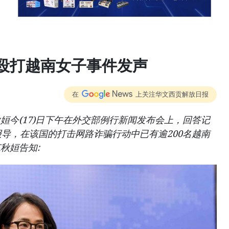
殴打越南女子事件发声
在
上关注华文西贡解放日报
姮今(17)日下午在外交部例行新闻发布会上，回答记
报导，在该国的打击网路诈骗行动中已有逾200名越南
秋姮告知: