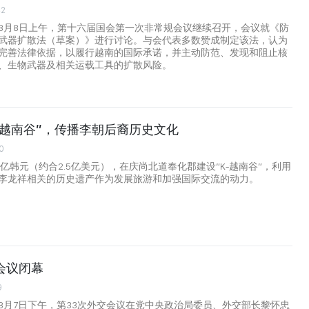
42
8月8日上午，第十六届国会第一次非常规会议继续召开，会议就《防
武器扩散法（草案）》进行讨论。与会代表多数赞成制定该法，认为
完善法律依据，以履行越南的国际承诺，并主动防范、发现和阻止核
、生物武器及相关运载工具的扩散风险。
-越南谷”，传播李朝后裔历史文化
0
6亿韩元（约合2.5亿美元），在庆尚北道奉化郡建设“K-越南谷”，利用
李龙祥相关的历史遗产作为发展旅游和加强国际交流的动力。
会议闭幕
9
8月7日下午，第33次外交会议在党中央政治局委员、外交部长黎怀忠