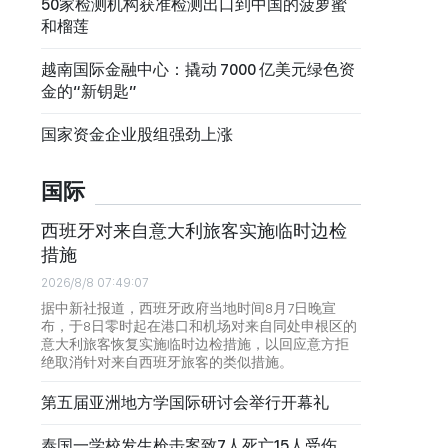
50家检测机构获准检测出口到中国的菠萝蜜
和榴莲
越南国际金融中心：撬动 7000 亿美元绿色资
金的“新钥匙”
国家资金企业股组强劲上涨
国际
西班牙对来自意大利旅客实施临时边检
措施
2026/8/8 07:49:07
据中新社报道，西班牙政府当地时间8月7日晚宣
布，于8日零时起在港口和机场对来自同处申根区的
意大利旅客恢复实施临时边检措施，以回应意方拒
绝取消针对来自西班牙旅客的类似措施。
第五届亚洲地方学国际研讨会举行开幕礼
泰国一学校发生枪击案致7人死亡15人受伤