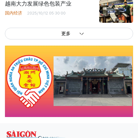
越南大力发展绿色包装产业
国内经济
2025/10/12 05:30:00
更多
西贡解放报网版权所有
由越南新闻与传播部所属报刊局于2023年09月06日 签发第26/GP-CBC号许可
证
总编辑
: 阮克文
副总编辑
: 阮玉英、范文长、裴氏红霜、张德义、范氏云英、杨文光、阮德显、
阮克强、陈嘉宝