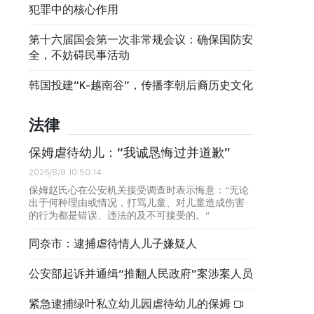
犯罪中的核心作用
第十六届国会第一次非常规会议：确保国防安
全，不妨碍民事活动
韩国投建“K-越南谷”，传播李朝后裔历史文化
法律
保姆虐待幼儿：“我诚恳悔过并道歉”
2026/8/8 10:50:14
保姆赵氏心在公安机关接受调查时表示悔意：“无论
出于何种理由或情况，打骂儿童、对儿童造成伤害
的行为都是错误、违法的及不可接受的。”
同奈市：逮捕虐待情人儿子嫌疑人
公安部起诉并通缉“推翻人民政府”案涉案人员
紧急逮捕绿叶私立幼儿园虐待幼儿的保姆