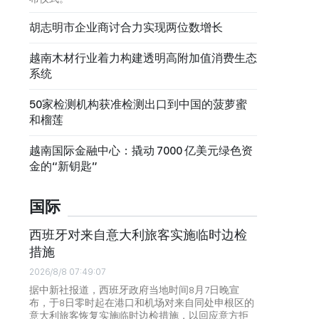
胡志明市企业商讨合力实现两位数增长
越南木材行业着力构建透明高附加值消费生态
系统
50家检测机构获准检测出口到中国的菠萝蜜
和榴莲
越南国际金融中心：撬动 7000 亿美元绿色资
金的“新钥匙”
国际
西班牙对来自意大利旅客实施临时边检
措施
2026/8/8 07:49:07
据中新社报道，西班牙政府当地时间8月7日晚宣
布，于8日零时起在港口和机场对来自同处申根区的
意大利旅客恢复实施临时边检措施，以回应意方拒