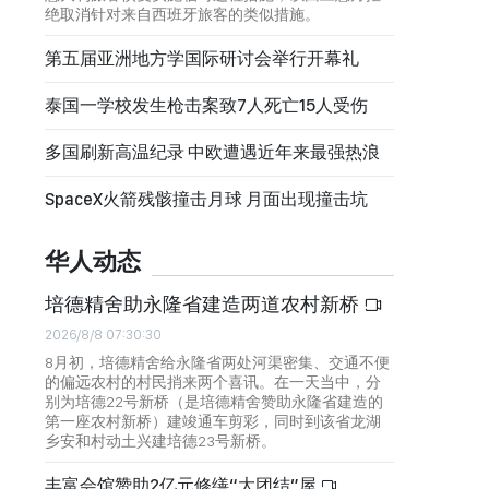
绝取消针对来自西班牙旅客的类似措施。
第五届亚洲地方学国际研讨会举行开幕礼
泰国一学校发生枪击案致7人死亡15人受伤
多国刷新高温纪录 中欧遭遇近年来最强热浪
SpaceX火箭残骸撞击月球 月面出现撞击坑
华人动态
培德精舍助永隆省建造两道农村新桥
2026/8/8 07:30:30
8月初，培德精舍给永隆省两处河渠密集、交通不便
的偏远农村的村民捎来两个喜讯。在一天当中，分
别为培德22号新桥（是培德精舍赞助永隆省建造的
第一座农村新桥）建竣通车剪彩，同时到该省龙湖
乡安和村动土兴建培德23号新桥。
丰富会馆赞助2亿元修缮“大团结”屋