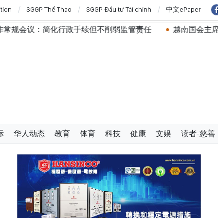
ition
SGGP Thể Thao
SGGP Đầu tư Tài chính
中文ePaper
但不削弱监管责任
越南国会主席陈青敏会见美国驻越南大使
际
华人动态
教育
体育
科技
健康
文娱
读者-慈善