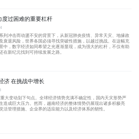
力度过困难的重要杠杆
34
系列冲击而动盪不安的背景下，从新冠肺炎疫情、异常天灾、地缘政
及衰退风险，世界各国必须寻找突破性措施，以越过挑战。在这幅充
景中，数字经济如同希望之光逐渐显现，成为强大的杠杆，不仅有助
还在新纪元找到可持续发展之路。
南经济 在挑战中增长
8
内外重大变动划下句点。全球经济情势充满不确定性，国内天灾形势严
生造成巨大压力。然而，越南经济的整体情势仍展现出诸多积极亮
灵活管理措施、企业界的适应能力以及经济体系的韧性。