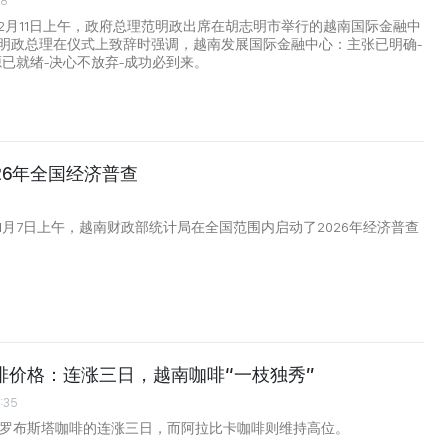
28
2月11日上午，政府总理范明政出席在胡志明市举行的越南国际金融中
明政总理在仪式上致辞时强调，越南发展国际金融中心：主张已明确-
源已就绪-决心不放弃-成功必到来。
26年全国经济普查
7
1月7日上午，越南财政部统计局在全国范围内启动了2026年经济普查
咖啡价格：连涨三日，越南咖啡“一枝独秀”
:35
是罗布斯塔咖啡的连涨三日，而阿拉比卡咖啡则维持高位。