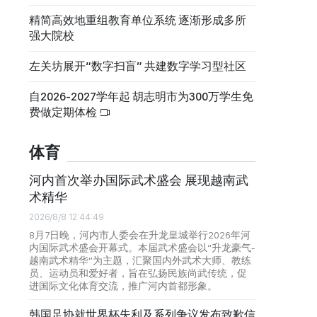
精简高效地重组教育单位系统 逐渐形成多所
强大院校
左关坊展开“数字扫盲” 共建数字学习型社区
自2026-2027学年起 胡志明市为300万学生免
费做定期体检
体育
河内首次举办国际武术盛会 展现越南武
术精华
2026/8/8 12:44:49
8月7日晚，河内市人委会在升龙皇城举行2026年河
内国际武术盛会开幕式。本届武术盛会以“升龙豪气-
越南武术精华”为主题，汇聚国内外武术大师、教练
员、运动员和爱好者，旨在弘扬民族尚武传统，促
进国际文化体育交流，推广河内首都形象。
韩国足协就世界杯失利及系列争议发布致歉信