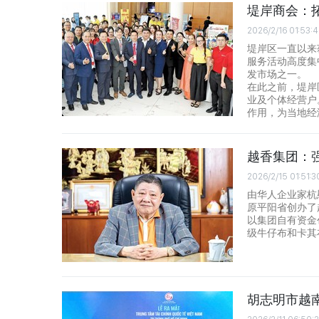
堤岸商会：
2026/2/16 01:53:
堤岸区一直以来
服务活动高度集
发市场之一。
在此之前，堤岸
业及个体经营户
作用，为当地经
越香集团：
2026/2/15 01:51:3
由华人企业家杭
原平阳省创办了
以集团自有资金
级牛仔布和卡其
胡志明市越