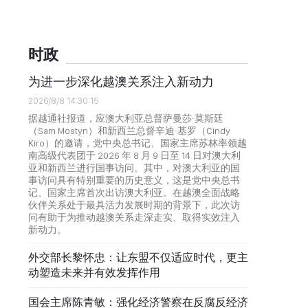
时政
为进一步深化越澳关系注入新动力
2026/8/8 14:30:15
据越通社报道，应澳大利亚总督萨曼莎·莫斯廷
（Sam Mostyn）和新西兰总督辛迪·基罗（Cindy
Kiro）的邀请，党中央总书记、国家主席苏林率领越
南高级代表团于 2026 年 8 月 9 日至 14 日对澳大利
亚和新西兰进行国事访问。其中，对澳大利亚的国
事访问具有特别重要的历史意义，这是党中央总书
记、国家主席首次出访澳大利亚。在越澳全面战略
伙伴关系处于最具活力发展时期的背景下，此次访
问有助于为推动越澳关系走深走实、取得实效注入
新动力。
外交部长黎怀忠：让东盟不仅适应时代，更主
动塑造未来并有效发挥作用
国会主席陈青敏：强化经济警察在反腐反经济