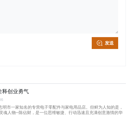
发送
诠释创业勇气
36
胡志明市一家知名的专营电子零配件与家电用品店。但鲜为人知的是，
灵魂人物─陈佔财，是一位思维敏捷、行动迅速且充满创意激情的华