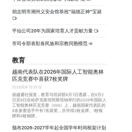
胡志明市潮州义安会馆恭祝“福德正神”宝诞
平仙公司20年为国家培育人才贡献力量
市司令部表彰各民族和宗教同胞模范
教育
越南代表队在2026年国际人工智能奥林
匹克竞赛中喜获7枚奖牌
2026/8/8 13:33:12
据越通社报道，教育与培训部8月7日透露，在8月2
日至8日在哈萨克斯坦阿斯塔纳举行的2026年国际人
工智能奥林匹克竞赛（IOAI）上，越南国家代表队的
8名参赛选手中有7名获奖，共夺得2枚金牌、1枚银
牌和4枚铜牌。
颁布2026-2027学年起全国学年时间框架计划