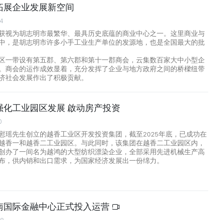
拓展企业发展新空间
44
获视为胡志明市最繁华、最具历史底蕴的商业中心之一。这里商业与
中，是胡志明市许多小手工业生产单位的发源地，也是全国最大的批
区一带设有第五郡、第六郡和第十一郡商会，云集数百家大中小型企
。商会的运作成效显着，充分发挥了企业与地方政府之间的桥樑纽带
济社会发展作出了积极贡献。
强化工业园区发展 啟动房产投资
0
慰瑶先生创立的越香工业区开发投资集团，截至2025年底，已成功在
越香一和越香二工业园区。与此同时，该集团在越香二工业园区内，
创办了一间名为越鸿的大型纺织漂染企业，全部采用先进机械生产高
布，供内销和出口需求，为国家经济发展出一份绵力。
南国际金融中心正式投入运营