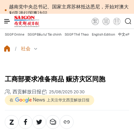
越南党中央总书记、国家主席苏林抵达悉尼，开始对澳大
利亚进行国事访问
越南第十六届国会第一次非常规会议：确保银行系统
安全与数字经济发展
越南共产党中央总书记、国家主席苏林对澳大利亚和
SGGP Online
SGGP Đầu tư Tài chính
SGGP Thể Thao
English Edition
中文ePap
新西兰进行国事访问
为进一步深化越澳关系注入新动力
社会
外交部长黎怀忠：让东盟不仅适应时代，更主动塑造
未来并有效发挥作用
国会第一次非常规会议：公开特殊政策适用范围内的
2027年APEC领导人会议配套服务项目工程认定标准
工商部要求准备商品 赈济灾区同胞
越南第十六届国会第一次非常规会议：简化行政手续
但不削弱监管责任
西贡解放日报
25/08/2025 20:30
越南国会主席陈青敏会见美国驻越南大使詹妮弗·威克
斯
在
上关注华文西贡解放日报
越南共产党中央总书记、国家主席苏林将对澳大利亚
和新西兰进行国事访问
政府总理黎明兴：网络安全必须做到“维护系统”与
“保护人员”紧密结合
越南政府总理黎明兴会见马来西亚国防部长