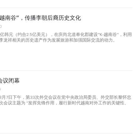
-越南谷”，传播李朝后裔历史文化
0
6亿韩元（约合2.5亿美元），在庆尚北道奉化郡建设“K-越南谷”，利用
李龙祥相关的历史遗产作为发展旅游和加强国际交流的动力。
会议闭幕
9
8月7日下午，第33次外交会议在党中央政治局委员、外交部长黎怀忠
次会议主题为 “发挥先锋作用，履行新时代越南对外工作的关键性、