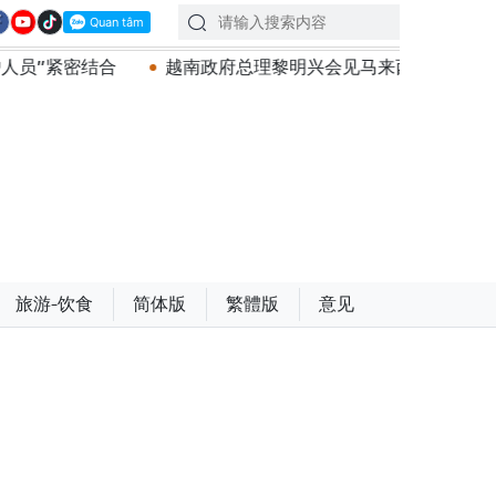
越南政府总理黎明兴会见马来西亚国防部长
党中央总书记
旅游-饮食
简体版
繁體版
意见