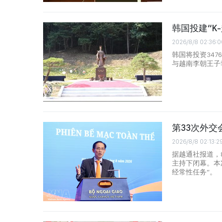
韩国投建“K
2026/8/8 02:36:0
韩国将投资347
与越南李朝王子
第33次外交
2026/8/8 02:13:2
据越通社报道，
主持下闭幕。本
经常性任务”。