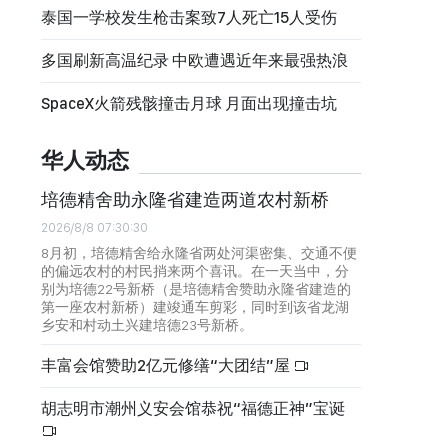
泰国一学校发生枪击案致7人死亡15人受伤
多国刷新高温纪录 中欧遭遇近年来最强热浪
SpaceX火箭残骸撞击月球 月面出现撞击坑
华人动态
培德精舍助永隆省建造两道农村新桥
2026/8/8 07:30:30
8月初，培德精舍给永隆省两处河渠密集、交通不便
的偏远农村的村民捎来两个喜讯。在一天当中，分
别为培德22号新桥（是培德精舍赞助永隆省建造的
第一座农村新桥）建竣通车剪彩，同时到该省龙湖
乡安和村动土兴建培德23号新桥。
丰富会馆赞助2亿元修缮“大团结”屋
胡志明市潮州义安会馆恭祝“福德正神”宝诞