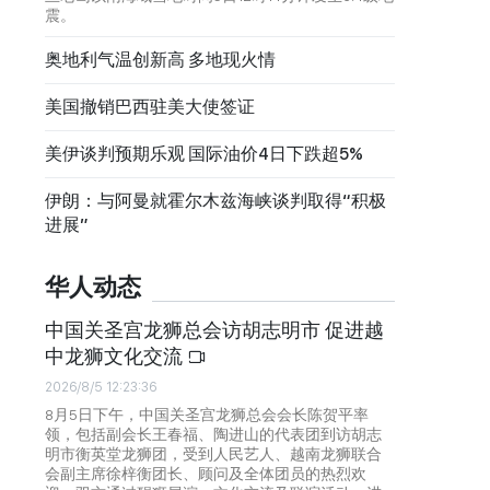
震。
奥地利气温创新高 多地现火情
美国撤销巴西驻美大使签证
美伊谈判预期乐观 国际油价4日下跌超5%
伊朗：与阿曼就霍尔木兹海峡谈判取得“积极
进展”
华人动态
中国关圣宫龙狮总会访胡志明市 促进越
中龙狮文化交流
2026/8/5 12:23:36
8月5日下午，中国关圣宫龙狮总会会长陈贺平率
领，包括副会长王春福、陶进山的代表团到访胡志
明市衡英堂龙狮团，受到人民艺人、越南龙狮联合
会副主席徐梓衡团长、顾问及全体团员的热烈欢