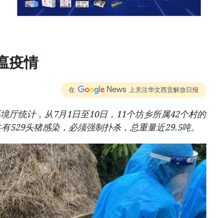
瘟疫情
在
上关注华文西贡解放日报
厅统计，从7月1日至10日，11个坊乡所属42个村的
有529头猪感染，必须强制扑杀，总重量近29.5吨。