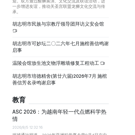
迎。双方通过醒狮展演、文化交流及联谊活动，进
一步增进友谊，推动关圣宫联盟龙狮文化交流与传
承。
胡志明市民族与宗教厅领导团拜访义安会馆
胡志明市可妙坛二〇二六年七月施棺善信鸣谢
启事
温陵会馆放生池文物浮雕墙修复工程动工
胡志明市培德精舍(第廿六届)2026年7月 施棺
善信芳名录鸣谢启事
教育
ASC 2026：为越南年轻一代点燃科学热
情
2026/8/5 12:32:16
据越通社报道，2026年亚洲科学夏令营8月4日在中