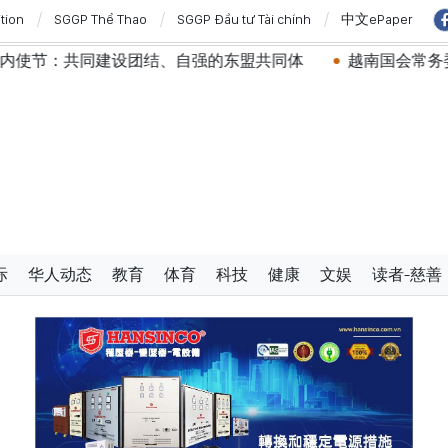
ition
SGGP Thể Thao
SGGP Đầu tư Tài chính
中文ePaper
自强的东盟共同体
越南国会常务委员会会议：提交国会审
际
华人动态
教育
体育
科技
健康
文娱
读者-慈善