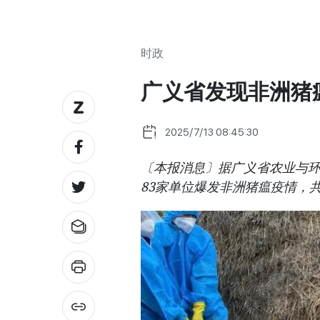
时政
广义省发现非洲猪
2025/7/13 08:45:30
〔本报消息〕据广义省农业与环境
83家单位爆发非洲猪瘟疫情，共