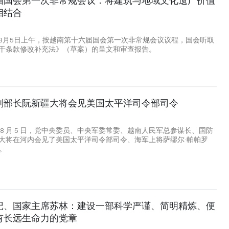
届国会第一次非常规会议：将建筑与地域文化遗产价值
相结合
8月5日上午，按越南第十六届国会第一次非常规会议议程，国会听取
干条款修改补充法》（草案）的呈文和审查报告。
副部长阮新疆大将会见美国太平洋司令部司令
 8 月 5 日，党中央委员、中央军委常委、越南人民军总参谋长、国防
大将在河内会见了美国太平洋司令部司令、海军上将萨缪尔·帕帕罗
)。
记、国家主席苏林：建设一部科学严谨、简明精炼、便
有长远生命力的党章