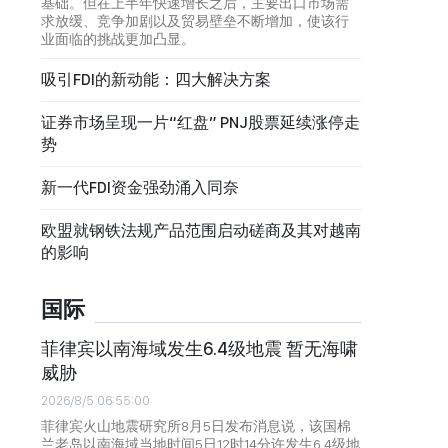
基础。但在上半年快速增长之后，主要出口市场需
求放缓、竞争加剧以及贸易壁垒不断增加，使该行
业面临的挑战更加凸显。
吸引FDI的新动能：四大解决方案
证券市场呈现一片“红盘” PNJ股票延续涨停走
势
新一代FDI资金强劲涌入同奈
欧盟就钢铁法规产品范围启动磋商及其对越南
的影响
国际
菲律宾以南海域发生6.4级地震 暂无海啸
威胁
2026/8/5 06:55:00
菲律宾火山地震研究所8月5日发布消息说，该国棉
兰老岛以南海域当地时间5日12时14分许发生6.4级地