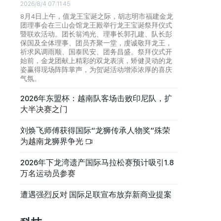
2026/8/4 07:11:45
8月4日上午，值龙王宝诞之际，胡志明市福建金龙
团理事会在三山会馆龙王殿举行龙王宝诞祭拜仪式
暨联欢活动。团长翁鸿光、理事长郭孔建、队长彭
保国及全体理事、团员齐聚一堂，虔诚敬拜龙王，
祈求风调雨顺、国泰民安、团务昌盛。祭拜仪式开
始前，金龙团献上精彩的双龙表演，矫健灵动的龙
姿赢得现场阵阵掌声，为贺诞活动增添浓厚的喜庆
气氛。
2026年东盟杯：越南队客场击败印尼队，扩
大半决赛之门
刘焕飞师傅获得国际“龙狮传承人物奖”殊荣
为越南龙狮界争光
2026年下龙湾遗产国际马拉松赛预计吸引1.8
万名运动员参赛
遭遇强烈反对 国际足联宣布放弃新商业提案