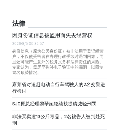
法律
因身份证信息被盗用而失去经营权
2026/8/5 09:32:57
身份信息（原为公民身份证）被非法用于登记经营
户，不仅使受害者在办理行政手续时遇到困难，而
且还可能产生意外的税务义务和法律责任的风险。
专家认为，需尽早弥补电子验证中的漏洞，以限制
冒名顶替情况。
嘉莱省对追赶电动自行车驾驶人的2名交警进
行检讨
SJC原总经理黎翠姮继续获提请减轻刑罚
非法买卖逾13公斤毒品，2名被告人被判处死
刑