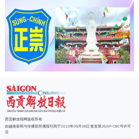
西贡解放报网版权所有
由越南新闻与传播部所属报刊局于2023年09月06日 签发第26/GP-CBC号许可
证
总编辑
: 阮克文
副总编辑
: 阮玉英、范文长、裴氏红霜、张德义、范氏云英、杨文光、阮德显、
阮克强、陈嘉宝
主编
: 阮玉英
社址
: 胡志明市棋盘坊阮氏明开街432-434号
总台
: (028) 39294091 - 转 060
热线
: 096.558.1888
编辑部
: (028) 39294092 - 转 060
电子信箱
: hoavan@sggp.org.vn; quangcaohoavan09@gmail.com