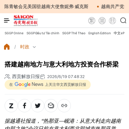
会见美国驻越南大使詹妮弗·威克斯
越南共产党中央总书
SGGP Online
SGGP Đầu tư Tài chính
SGGP Thể Thao
English Edition
中文ePap
时政
搭建越南地方与意大利地方投资合作桥梁
西贡解放日报
2026/6/19 07:48:32
在
上关注华文西贡解放日报
据越通社报道，“热那亚—岘港：从意大利走向越南
中部之旅”会议日前在意大利西北部城市热那亚举