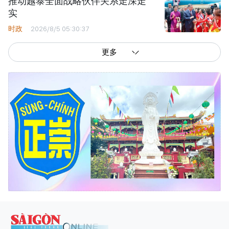
推动越泰全面战略伙伴关系走深走
实
时政
2026/8/5 05:30:37
更多
西贡解放报网版权所有
由越南新闻与传播部所属报刊局于2023年09月06日 签发第26/GP-CBC号许可
证
总编辑
: 阮克文
副总编辑
: 阮玉英、范文长、裴氏红霜、张德义、范氏云英、杨文光、阮德显、
阮克强、陈嘉宝