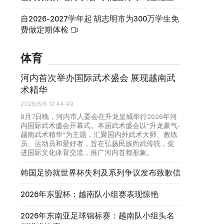
自2026-2027学年起 胡志明市为300万学生免
费做定期体检
体育
河内首次举办国际武术盛会 展现越南武
术精华
2026/8/8 12:44:49
8月7日晚，河内市人委会在升龙皇城举行2026年河
内国际武术盛会开幕式。本届武术盛会以“升龙豪气-
越南武术精华”为主题，汇聚国内外武术大师、教练
员、运动员和爱好者，旨在弘扬民族尚武传统，促
进国际文化体育交流，推广河内首都形象。
韩国足协就世界杯失利及系列争议发布致歉信
2026年东盟杯：越南队小组赛表现惊艳
2026年东南亚足球锦标赛：越南队小组头名