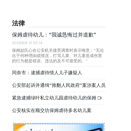
法律
保姆虐待幼儿：“我诚恳悔过并道歉”
2026/8/8 10:50:14
保姆赵氏心在公安机关接受调查时表示悔意：“无论
出于何种理由或情况，打骂儿童、对儿童造成伤害
的行为都是错误、违法的及不可接受的。”
同奈市：逮捕虐待情人儿子嫌疑人
公安部起诉并通缉“推翻人民政府”案涉案人员
紧急逮捕绿叶私立幼儿园虐待幼儿的保姆
公安核实在顺交坊保姆虐待多名幼儿案