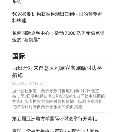
系统
50家检测机构获准检测出口到中国的菠萝蜜
和榴莲
越南国际金融中心：撬动 7000 亿美元绿色资
金的“新钥匙”
国际
西班牙对来自意大利旅客实施临时边检
措施
2026/8/8 07:49:07
据中新社报道，西班牙政府当地时间8月7日晚宣
布，于8日零时起在港口和机场对来自同处申根区的
意大利旅客恢复实施临时边检措施，以回应意方拒
绝取消针对来自西班牙旅客的类似措施。
第五届亚洲地方学国际研讨会举行开幕礼
泰国一学校发生枪击案致7人死亡15人受伤