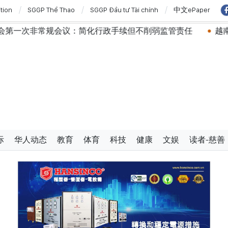
ition
SGGP Thể Thao
SGGP Đầu tư Tài chính
中文ePaper
政手续但不削弱监管责任
越南国会主席陈青敏会见美国驻越
际
华人动态
教育
体育
科技
健康
文娱
读者-慈善