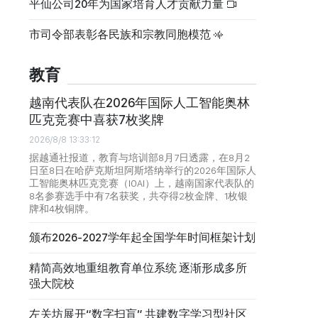
平仙公司20年为国家培育人才贡献力量
市司令部表彰各民族和宗教同胞模范
教育
越南代表队在2026年国际人工智能奥林
匹克竞赛中喜获7枚奖牌
2026/8/8 13:33:12
据越通社报道，教育与培训部8月7日透露，在8月2
日至8日在哈萨克斯坦阿斯塔纳举行的2026年国际人
工智能奥林匹克竞赛（IOAI）上，越南国家代表队的
8名参赛选手中有7名获奖，共夺得2枚金牌、1枚银
牌和4枚铜牌。
颁布2026-2027学年起全国学年时间框架计划
精简高效地重组教育单位系统 逐渐形成多所
强大院校
左关坊展开“数字扫盲” 共建数字学习型社区