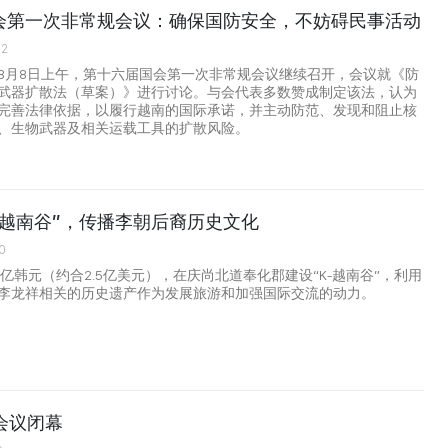
会第一次非常规会议：确保国防安全，不妨碍民事活动
42
8月8日上午，第十六届国会第一次非常规会议继续召开，会议就《防
武器扩散法（草案）》进行讨论。与会代表多数赞成制定该法，认为
完善法律依据，以履行越南的国际承诺，并主动防范、发现和阻止核
、生物武器及相关运载工具的扩散风险。
-越南谷”，传播李朝后裔历史文化
0
6亿韩元（约合2.5亿美元），在庆尚北道奉化郡建设“K-越南谷”，利用
李龙祥相关的历史遗产作为发展旅游和加强国际交流的动力。
会议闭幕