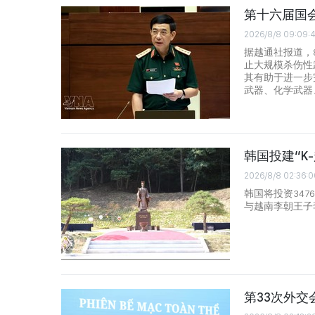
第十六届国
2026/8/8 09:09:
据越通社报道，
止大规模杀伤性
其有助于进一步
武器、化学武器
韩国投建“K
2026/8/8 02:36:0
韩国将投资347
与越南李朝王子
第33次外交