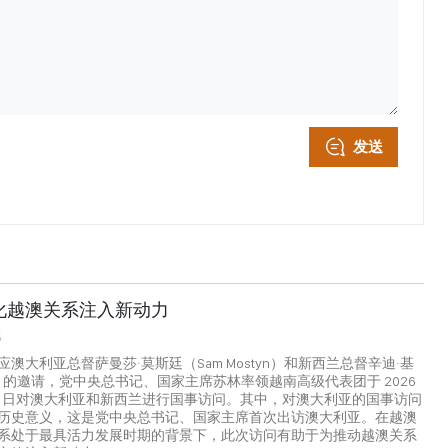
发送
化越澳关系注入新动力
5
澳大利亚总督萨曼莎·莫斯廷（Sam Mostyn）和新西兰总督辛迪·基
Kiro）的邀请，党中央总书记、国家主席苏林率领越南高级代表团于 2026
日至 14 日对澳大利亚和新西兰进行国事访问。其中，对澳大利亚的国事访问
历史意义，这是党中央总书记、国家主席首次出访澳大利亚。在越澳
系处于最具活力发展时期的背景下，此次访问有助于为推动越澳关系