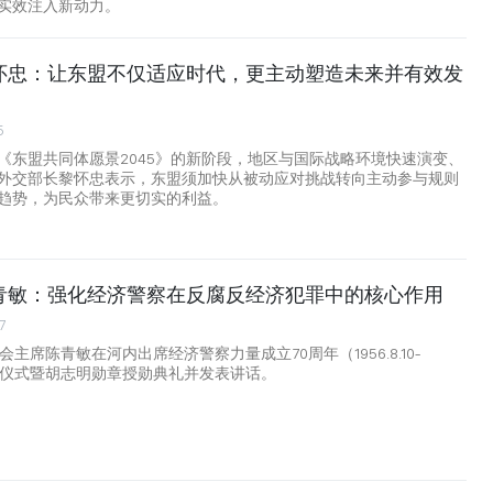
实效注入新动力。
怀忠：让东盟不仅适应时代，更主动塑造未来并有效发
5
《东盟共同体愿景2045》的新阶段，地区与国际战略环境快速演变、
外交部长黎怀忠表示，东盟须加快从被动应对挑战转向主动参与规则
趋势，为民众带来更切实的利益。
青敏：强化经济警察在反腐反经济犯罪中的核心作用
7
会主席陈青敏在河内出席经济警察力量成立70周年（1956.8.10-
0）纪念仪式暨胡志明勋章授勋典礼并发表讲话。