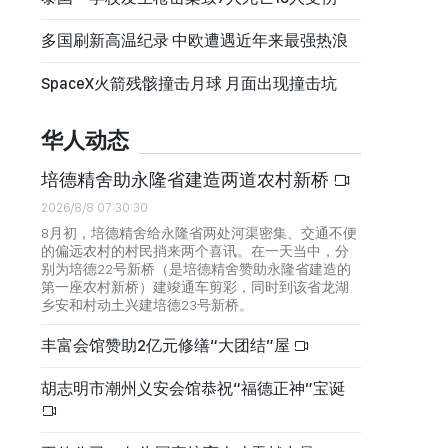
多国刷新高温纪录 中欧遭遇近年来最强热浪
SpaceX火箭残骸撞击月球 月面出现撞击坑
华人动态
培德精舍助永隆省建造两道农村新桥
2026/8/8 07:30:30
8月初，培德精舍给永隆省两处河渠密集、交通不便
的偏远农村的村民捎来两个喜讯。在一天当中，分
别为培德22号新桥（是培德精舍赞助永隆省建造的
第一座农村新桥）建竣通车剪彩，同时到该省龙湖
乡安和村动土兴建培德23号新桥。
丰富会馆赞助2亿元修缮“大团结”屋
胡志明市潮州义安会馆恭祝“福德正神”宝诞