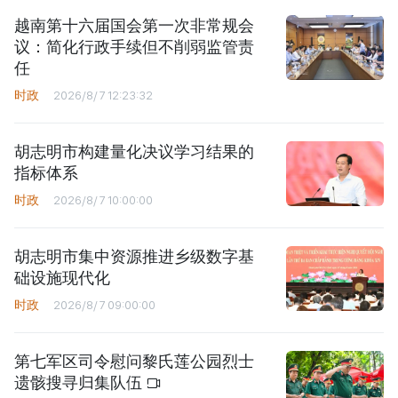
越南第十六届国会第一次非常规会
议：简化行政手续但不削弱监管责
任
时政
2026/8/7 12:23:32
胡志明市构建量化决议学习结果的
指标体系
时政
2026/8/7 10:00:00
胡志明市集中资源推进乡级数字基
础设施现代化
时政
2026/8/7 09:00:00
第七军区司令慰问黎氏莲公园烈士
遗骸搜寻归集队伍