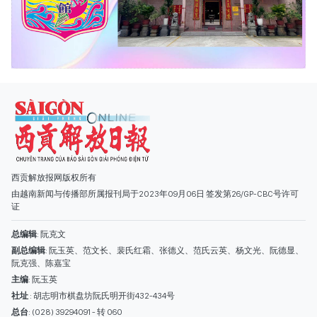
西贡解放报网版权所有
由越南新闻与传播部所属报刊局于2023年09月06日 签发第26/GP-CBC号许可
证
总编辑
: 阮克文
副总编辑
: 阮玉英、范文长、裴氏红霜、张德义、范氏云英、杨文光、阮德显、
阮克强、陈嘉宝
主编
: 阮玉英
社址
: 胡志明市棋盘坊阮氏明开街432-434号
总台
: (028) 39294091 - 转 060
热线
: 096.558.1888
编辑部
: (028) 39294092 - 转 060
电子信箱
: hoavan@sggp.org.vn; quangcaohoavan09@gmail.com
广告部
(028) 38334185
quangcaohoavan09@gmail.com;