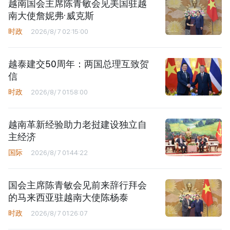
越南国会主席陈青敏会见美国驻越
南大使詹妮弗·威克斯
时政
2026/8/7 02:15:00
越泰建交50周年：两国总理互致贺
信
时政
2026/8/7 01:58:00
越南革新经验助力老挝建设独立自
主经济
国际
2026/8/7 01:44:22
国会主席陈青敏会见前来辞行拜会
的马来西亚驻越南大使陈杨泰
时政
2026/8/7 01:26:07