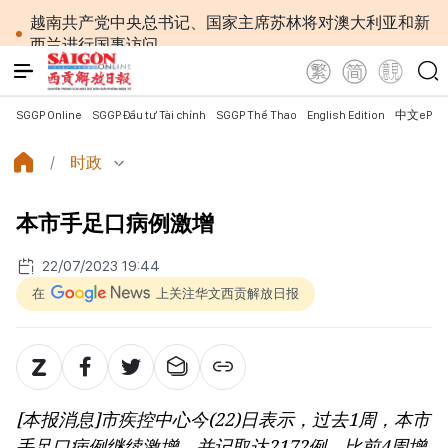
越南共产党中央总书记、国家主席苏林将对澳大利亚和新
西兰进行国事访问
政府总理黎明兴：网络安全必须做到“维护系统”与
“保护人员”紧密结合
越南政府总理黎明兴会见马来西亚国防部长
SGGP Online
SGGP Đầu tư Tài chính
SGGP Thể Thao
English Edition
中文ePap
党中央总书记、国家主席苏林：越南与马来西亚关系
日益活跃
时政
党中央总书记、国家主席苏林：建设一部科学严谨、
简明精炼、便于执行且具有长远生命力的党章
本市手足口病例激增
苏林总书记、国家主席会见东盟国家驻河内使节：共
同建设团结、自强的东盟共同体
越南国会常务委员会会议：提交国会审议通过设立广
22/07/2023 19:44
宁市和北宁市《决议》
在
上关注华文西贡解放日报
政府总理黎明兴：外交部门为构建有利于发展的对外
格局作出贡献
越南第十六届国会第一次非常规会议：主动防范传统
与非传统安全威胁
越南第十六届国会第一次非常规会议：健全与新组织
[本报消息]市疾控中心今(22)日表示，过去1周，本市
架构模式相适应的乡级军事指挥部
越南政府总理黎明兴：抓紧完善落实党中央三中全会
手足口病例继续激增，并记取达2172例，比前4周增