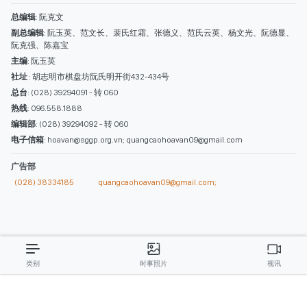
西贡解放报网版权所有
由越南新闻与传播部所属报刊局于2023年09月06日 签发第26/GP-CBC号许可
证
总编辑
: 阮克文
副总编辑
: 阮玉英、范文长、裴氏红霜、张德义、范氏云英、杨文光、阮德显、
阮克强、陈嘉宝
主编
: 阮玉英
社址
: 胡志明市棋盘坊阮氏明开街432-434号
总台
: (028) 39294091 - 转 060
热线
: 096.558.1888
编辑部
: (028) 39294092 - 转 060
电子信箱
: hoavan@sggp.org.vn; quangcaohoavan09@gmail.com