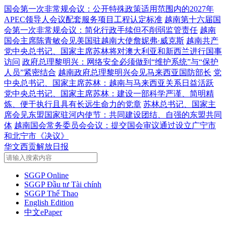
国会第一次非常规会议：公开特殊政策适用范围内的2027年
APEC领导人会议配套服务项目工程认定标准
越南第十六届国
会第一次非常规会议：简化行政手续但不削弱监管责任
越南
国会主席陈青敏会见美国驻越南大使詹妮弗·威克斯
越南共产
党中央总书记、国家主席苏林将对澳大利亚和新西兰进行国事
访问
政府总理黎明兴：网络安全必须做到“维护系统”与“保护
人员”紧密结合
越南政府总理黎明兴会见马来西亚国防部长
党
中央总书记、国家主席苏林：越南与马来西亚关系日益活跃
党中央总书记、国家主席苏林：建设一部科学严谨、简明精
炼、便于执行且具有长远生命力的党章
苏林总书记、国家主
席会见东盟国家驻河内使节：共同建设团结、自强的东盟共同
体
越南国会常务委员会会议：提交国会审议通过设立广宁市
和北宁市《决议》
华文西贡解放日报
SGGP Online
SGGP Đầu tư Tài chính
SGGP Thể Thao
English Edition
中文ePaper