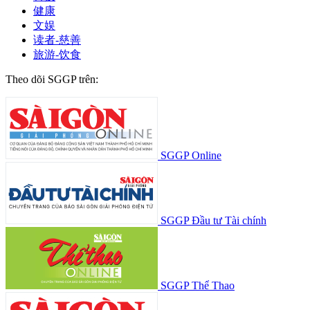
健康
文娱
读者-慈善
旅游-饮食
Theo dõi SGGP trên:
SGGP Online
SGGP Đầu tư Tài chính
SGGP Thể Thao