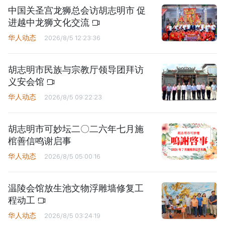
中国关圣宫龙狮总会访胡志明市 促
进越中龙狮文化交流
华人动态
2026/8/5 12:23:36
胡志明市民族与宗教厅领导团拜访
义安会馆
华人动态
2026/8/5 09:22:23
胡志明市可妙坛二〇二六年七月施
棺善信鸣谢启事
华人动态
2026/8/5 05:00:16
温陵会馆放生池文物浮雕墙修复工
程动工
华人动态
2026/8/5 03:24:19