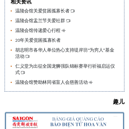
相关资讯
温陵会馆关爱贫困孤寡长者
温陵会馆盂兰节关爱社群
温陵会馆传递爱心行程
20年关爱贫困孤寡长者
胡志明市各华人单位热心支持堤岸坊“为穷人”基金
活动
仁义堂为出征全国龙狮强队锦标赛举行祈福启运仪
式
温陵会馆赞助林同省盲人会慈善活动
趣儿