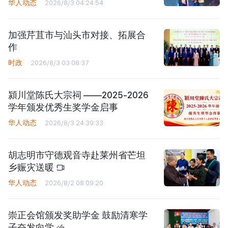
华人动态
2026/8/3 04:24:54
加强芹苴市与汕头市对接、拓展合
作
时政
2026/8/3 03:08:37
潁川堂陈氏大宗祠 ——2025-2026
学年颁发优秀生奖学金启事
华人动态
2026/8/3 24:39:33
胡志明市守德观音寺赴莱州省芒坦
乡赈灾送暖
华人动态
2026/8/2 08:09:20
崇正会馆颁发奖助学金 鼓励清寒学
子奋发向学