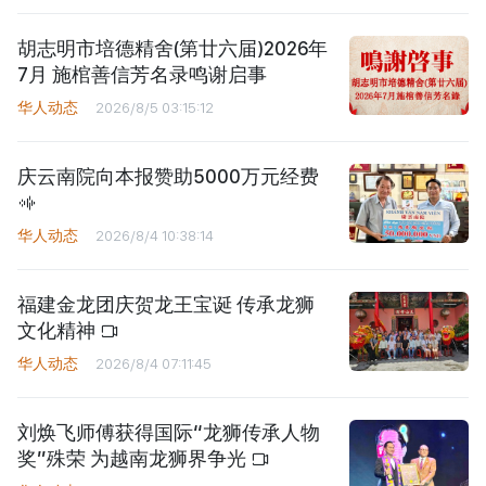
胡志明市培德精舍(第廿六届)2026年
7月 施棺善信芳名录鸣谢启事
华人动态
2026/8/5 03:15:12
庆云南院向本报赞助5000万元经费
华人动态
2026/8/4 10:38:14
福建金龙团庆贺龙王宝诞 传承龙狮
文化精神
华人动态
2026/8/4 07:11:45
刘焕飞师傅获得国际“龙狮传承人物
奖”殊荣 为越南龙狮界争光