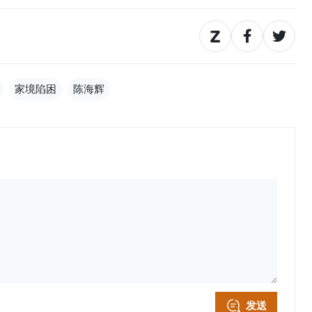
家境陷困
陈海辉
发送