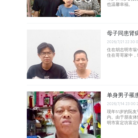
也温馨幸福。
母子同患肾
2026/7/21 22:30:
住在胡志明市翁领桥
住在哥哥家中，地
单身男子罹
2026/7/14 23:00:
现年51岁的阮友
内。由于朋友体
明市富定坊富定码头