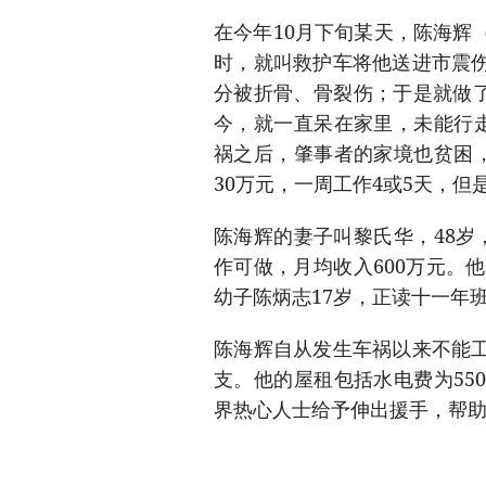
在今年10月下旬某天，陈海辉
时，就叫救护车将他送进市震
分被折骨、骨裂伤；于是就做了
今，就一直呆在家里，未能行走
祸之后，肇事者的家境也贫困，
30万元，一周工作4或5天，
陈海辉的妻子叫黎氏华，48岁
作可做，月均收入600万元。
幼子陈炳志17岁，正读十一年
陈海辉自从发生车祸以来不能
支。他的屋租包括水电费为55
界热心人士给予伸出援手，帮