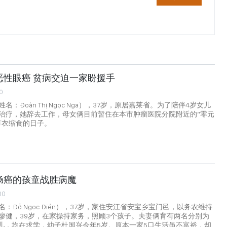
恶性眼癌 贫病交迫一家盼援手
0
：Đoàn Thị Ngọc Nga），37岁，原居嘉莱省。为了陪伴4岁女儿
治疗，她辞去工作，母女俩目前暂住在本市肿瘤医院分院附近的“零元
节衣缩食的日子。
肠癌的孩童战胜病魔
00
：Đỗ Ngọc Điền），37岁，家住安江省安宝乡宝门邑，以务农维持
廖健，39岁，在家操持家务，照顾3个孩子。夫妻俩育有两名分别为
的女儿，均在求学，幼子杜国兴今年5岁。原本一家5口生活虽不富裕，却