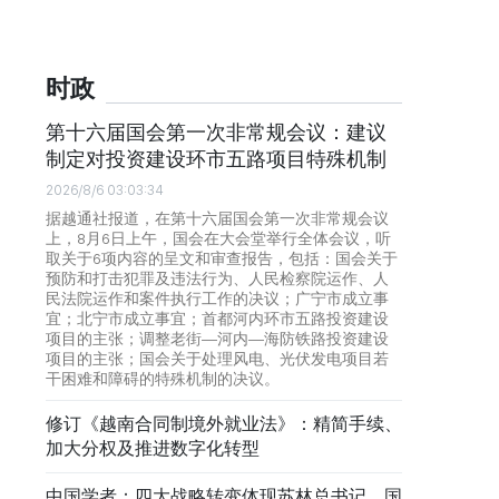
时政
第十六届国会第一次非常规会议：建议
制定对投资建设环市五路项目特殊机制
2026/8/6 03:03:34
据越通社报道，在第十六届国会第一次非常规会议
上，8月6日上午，国会在大会堂举行全体会议，听
取关于6项内容的呈文和审查报告，包括：国会关于
预防和打击犯罪及违法行为、人民检察院运作、人
民法院运作和案件执行工作的决议；广宁市成立事
宜；北宁市成立事宜；首都河内环市五路投资建设
项目的主张；调整老街—河内—海防铁路投资建设
项目的主张；国会关于处理风电、光伏发电项目若
干困难和障碍的特殊机制的决议。
修订《越南合同制境外就业法》：精简手续、
加大分权及推进数字化转型
中国学者：四大战略转变体现苏林总书记、国