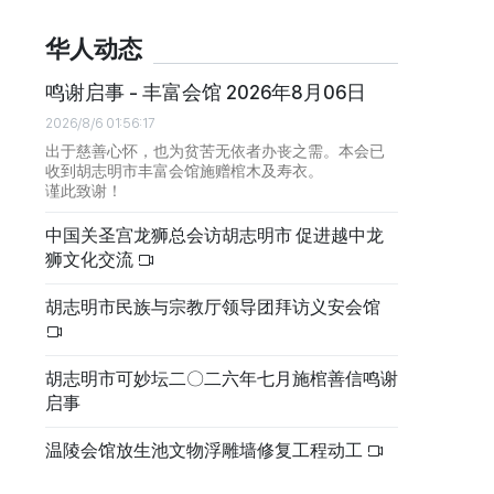
华人动态
鸣谢启事 - 丰富会馆 2026年8月06日
2026/8/6 01:56:17
出于慈善心怀，也为贫苦无依者办丧之需。本会已
收到胡志明市丰富会馆施赠棺木及寿衣。
谨此致谢！
中国关圣宫龙狮总会访胡志明市 促进越中龙
狮文化交流
胡志明市民族与宗教厅领导团拜访义安会馆
胡志明市可妙坛二〇二六年七月施棺善信鸣谢
启事
温陵会馆放生池文物浮雕墙修复工程动工