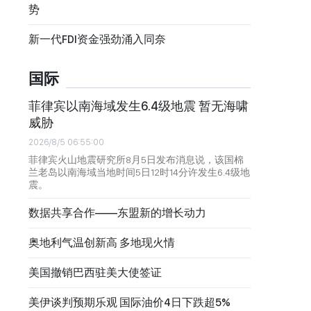
势
新一代FDI资金强劲涌入同奈
国际
菲律宾以南海域发生6.4级地震 暂无海啸
威胁
2026/8/5 06:55:00
菲律宾火山地震研究所8月5日发布消息说，该国棉
兰老岛以南海域当地时间5日12时14分许发生6.4级地
震。
数据共享合作——东盟新的增长动力
奥地利气温创新高 多地现火情
美国撤销巴西驻美大使签证
美伊谈判预期乐观 国际油价4日下跌超5%