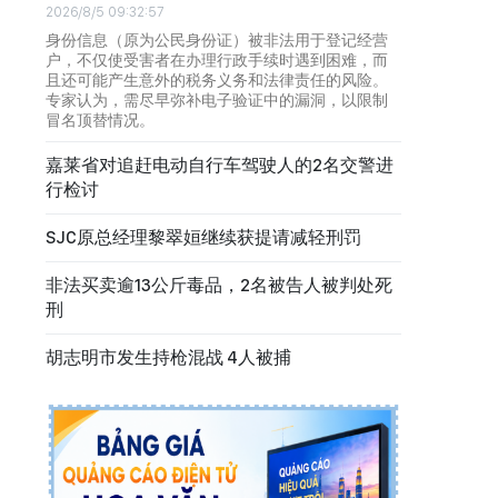
2026/8/5 09:32:57
身份信息（原为公民身份证）被非法用于登记经营
户，不仅使受害者在办理行政手续时遇到困难，而
且还可能产生意外的税务义务和法律责任的风险。
专家认为，需尽早弥补电子验证中的漏洞，以限制
冒名顶替情况。
嘉莱省对追赶电动自行车驾驶人的2名交警进
行检讨
SJC原总经理黎翠姮继续获提请减轻刑罚
非法买卖逾13公斤毒品，2名被告人被判处死
刑
胡志明市发生持枪混战 4人被捕