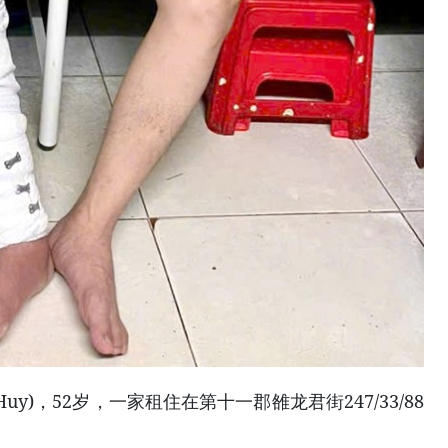
Huy)，52岁，一家租住在第十一郡雒龙君街247/33/88