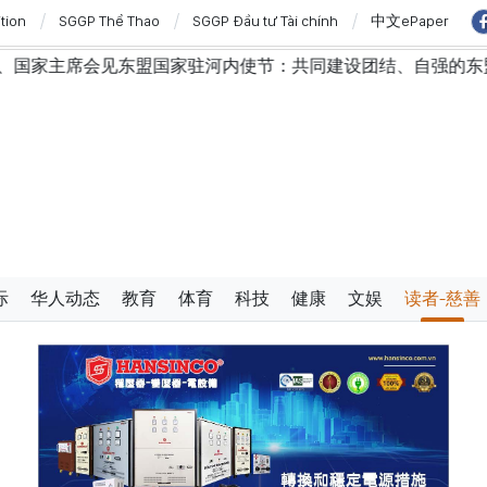
ition
SGGP Thể Thao
SGGP Đầu tư Tài chính
中文ePaper
内使节：共同建设团结、自强的东盟共同体
越南国会常务委
际
华人动态
教育
体育
科技
健康
文娱
读者-慈善