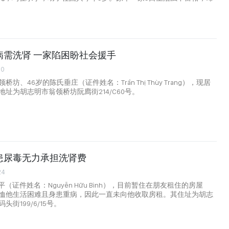
病需洗肾 一家陷困盼社会援手
00
坊、46岁的陈氏垂庄（证件姓名：Trần Thị Thùy Trang），现居
址为胡志明市翁领桥坊阮廌街214/C60号。
患尿毒无力承担洗肾费
24
平（证件姓名：Nguyễn Hữu Bình），目前暂住在朋友租住的房屋
恤他生活困难且身患重病，因此一直未向他收取房租。其住址为胡志
街199/6/15号。