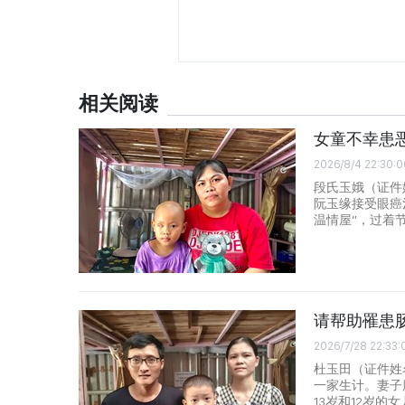
相关阅读
女童不幸患
2026/8/4 22:30:0
段氏玉娥（证件姓名
阮玉缘接受眼癌
温情屋”，过着
请帮助罹患
2026/7/28 22:33:
杜玉田（证件姓名
一家生计。妻子
13岁和12岁