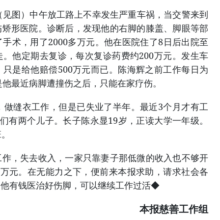
（见图）中午放工路上不幸发生严重车祸，当交警来到
伤矫形医院。诊断后，发现他的右脚的膝盖、脚眼等部
手术，用了2000多万元。他在医院住了8日后出院至
。他定期去复诊，每次复诊药费约200万元。发生车
只是给他赔偿500万元而已。陈海辉之前工作每日为
但是他最近病脚遭撞伤之后，只能在家疗伤。
，做缝衣工作，但是已失业了半年。最近3个月才有工
他们有两个儿子。长子陈永显19岁，正读大学一年级。
班。
工作，失去收入，一家只靠妻子那低微的收入也不够开
0万元。在无能力之下，便前来本报求助，请求社会各
助他有钱医治好伤脚，可以继续工作过活◆
本报慈善工作组