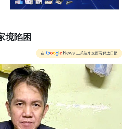
家境陷困
在
上关注华文西贡解放日报