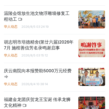
温陵会馆放生池文物浮雕墙修复工
程动工
华人动态
2026/8/5 03:24:19
胡志明市培德精舍(第廿六届)2026年
7月 施棺善信芳名录鸣谢启事
华人动态
2026/8/5 03:15:12
庆云南院向本报赞助5000万元经费
华人动态
2026/8/4 10:38:14
福建金龙团庆贺龙王宝诞 传承龙狮
文化精神