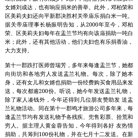
女婿刘成达，也有响应捐米的善举。此外，邓柏荣和
区美莉夫妇还向平新郡决胜村关帝庙乐捐白米一吨。
据关帝庙理事长杨振明告知，从2000年至今，邓柏
荣、区美莉夫妇每年在盂兰节均有向该庙捐助一吨白
米；此外，还有其他活动，他们夫妇也有乐捐香油，
大力支持。
第十一郡跌打医师曾瑞芳，多年来每逢盂兰节，她都
向街坊和各地穷人发送盂兰礼物。每次，除了她本
身，还有女儿和女婿也捐助一份经费购买食用品来发
送，每次都逾200份。听说，她今年发送盂兰礼物，
除了家人凑钱外，今年还得到几位朋友赞助发 送盂
兰礼物活动。同在第十一郡鸣才旅游公司多年来，每
逢盂兰节均有发送礼物予各残疾、兜售彩票、拾荒和
穷人。据主理人黄金蓉告知，今年得到各好 友热情
捐助，共筹到100份礼物，并在七月十二发送。在新