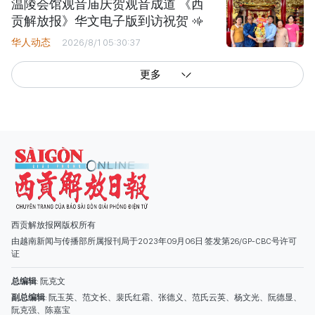
温陵会馆观音庙庆贺观音成道 《西
贡解放报》华文电子版到访祝贺
华人动态
2026/8/1 05:30:37
更多