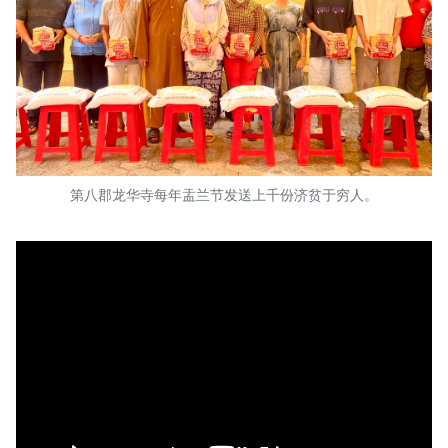
第八郡龙华寺每年盂兰节发送上千份济贫于穷人。