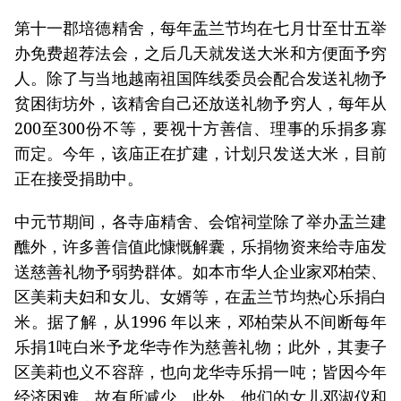
第十一郡培德精舍，每年盂兰节均在七月廿至廿五举
办免费超荐法会，之后几天就发送大米和方便面予穷
人。除了与当地越南祖国阵线委员会配合发送礼物予
贫困街坊外，该精舍自己还放送礼物予穷人，每年从
200至300份不等，要视十方善信、理事的乐捐多寡
而定。今年，该庙正在扩建，计划只发送大米，目前
正在接受捐助中。
中元节期间，各寺庙精舍、会馆祠堂除了举办盂兰建
醮外，许多善信值此慷慨解囊，乐捐物资来给寺庙发
送慈善礼物予弱势群体。如本市华人企业家邓柏荣、
区美莉夫妇和女儿、女婿等，在盂兰节均热心乐捐白
米。据了解，从1996 年以来，邓柏荣从不间断每年
乐捐1吨白米予龙华寺作为慈善礼物；此外，其妻子
区美莉也义不容辞，也向龙华寺乐捐一吨；皆因今年
经济困难，故有所减少。此外，他们的女儿邓淑仪和