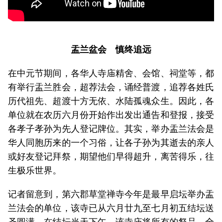
盂兰盆会 慎终追远
在中元节期间，各华人寺庙精舍、会馆、祠堂等，都
有举行盂兰胜会，超荐法会，诵经普渡，追荐各姓氏
历代祖先、超渡十方无依、水陆孤魂众生。因此，各
单位就在农历六月份开始作出发出通告和登报，接受
各孝子孝孙为先人登记牌位。其实，举办盂兰法会是
华人同胞历来的一个习俗，让各子孙为其逝去的亲人
或好友登记拜祭，期望他们早得超升，离苦得乐，往
生极乐世界。
记者留意到，第六郡草堂禅寺今年是最早启坛举办盂
兰法会的单位，该寺已从六月廿九至七月初五结坛送
圣圆满。在结坛当天下午，该寺庙将所有的祭品，全