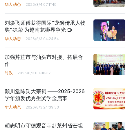
华人动态
2026/8/4 07:11:45
刘焕飞师傅获得国际“龙狮传承人物
奖”殊荣 为越南龙狮界争光
华人动态
2026/8/3 04:24:54
加强芹苴市与汕头市对接、拓展合
作
时政
2026/8/3 03:08:37
潁川堂陈氏大宗祠 ——2025-2026
学年颁发优秀生奖学金启事
华人动态
2026/8/3 24:39:33
胡志明市守德观音寺赴莱州省芒坦