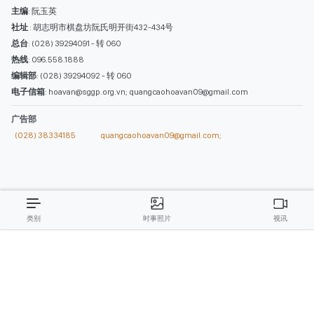
西贡解放报网版权所有
由越南新闻与传播部所属报刊局于2023年09月06日 签发第26/GP-CBC号许可
证
总编辑
: 阮克文
副总编辑
: 阮玉英、范文长、裴氏红霜、张德义、范氏云英、杨文光、阮德显、
阮克强、陈嘉宝
主编
: 阮玉英
社址
: 胡志明市棋盘坊阮氏明开街432-434号
总台
: (028) 39294091 - 转 060
热线
: 096.558.1888
编辑部
: (028) 39294092 - 转 060
电子信箱
: hoavan@sggp.org.vn; quangcaohoavan09@gmail.com
广告部
(028) 38334185
quangcaohoavan09@gmail.com;