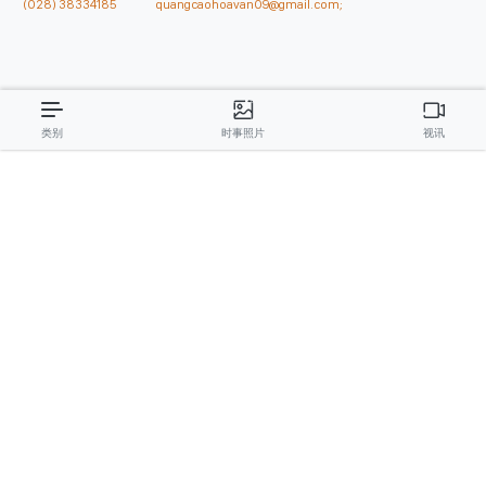
(028) 38334185
quangcaohoavan09@gmail.com;
类别
时事照片
视讯