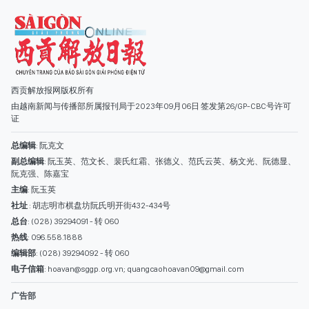
西贡解放报网版权所有
由越南新闻与传播部所属报刊局于2023年09月06日 签发第26/GP-CBC号许可
证
总编辑
: 阮克文
副总编辑
: 阮玉英、范文长、裴氏红霜、张德义、范氏云英、杨文光、阮德显、
阮克强、陈嘉宝
主编
: 阮玉英
社址
: 胡志明市棋盘坊阮氏明开街432-434号
总台
: (028) 39294091 - 转 060
热线
: 096.558.1888
编辑部
: (028) 39294092 - 转 060
电子信箱
: hoavan@sggp.org.vn; quangcaohoavan09@gmail.com
广告部