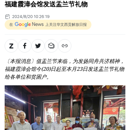
福建霞漳会馆发送盂兰节礼物
2024/8/20 10:26:19
在
上关注华文西贡解放日报
〔本报消息〕值盂兰节来临，为发扬同舟共济精神，
福建霞漳会馆今(20)日起至本月23日发送盂兰节礼物
给各单位和贫困户。