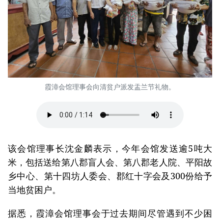
霞漳会馆理事会向清贫户派发盂兰节礼物。
该会馆理事长沈金麟表示，今年会馆发送逾5吨大
米，包括送给第八郡盲人会、第八郡老人院、平阳故
乡中心、第十四坊人委会、郡红十字会及300份给予
当地贫困户。
据悉，霞漳会馆理事会于过去期间尽管遇到不少困