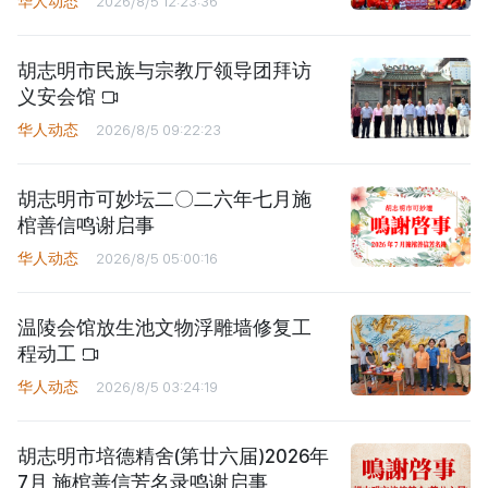
华人动态
2026/8/5 12:23:36
胡志明市民族与宗教厅领导团拜访
义安会馆
华人动态
2026/8/5 09:22:23
胡志明市可妙坛二〇二六年七月施
棺善信鸣谢启事
华人动态
2026/8/5 05:00:16
温陵会馆放生池文物浮雕墙修复工
程动工
华人动态
2026/8/5 03:24:19
胡志明市培德精舍(第廿六届)2026年
7月 施棺善信芳名录鸣谢启事