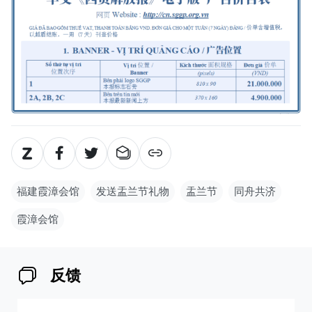
福建霞漳会馆
发送盂兰节礼物
盂兰节
同舟共济
霞漳会馆
反馈