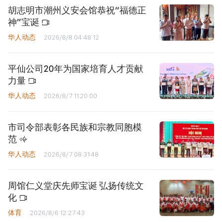
胡志明市潮州义安会馆恭祝“福德正
神”宝诞
华人动态
2026/8/8 04:48:12
平仙公司20年为国家培育人才贡献
力量
华人动态
2026/8/7 11:20:00
市司令部表彰各民族和宗教同胞模
范
华人动态
2026/8/7 08:31:48
周馆仁义堂庆先师宝诞 弘扬传统文
化
体育
2026/8/6 12:27:43