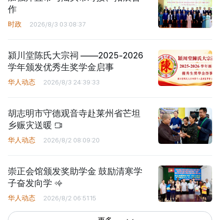
作
时政
2026/8/3 03:08:37
潁川堂陈氏大宗祠 ——2025-2026
学年颁发优秀生奖学金启事
华人动态
2026/8/3 24:39:33
胡志明市守德观音寺赴莱州省芒坦
乡赈灾送暖
华人动态
2026/8/2 08:09:20
崇正会馆颁发奖助学金 鼓励清寒学
子奋发向学
华人动态
2026/8/2 06:51:15