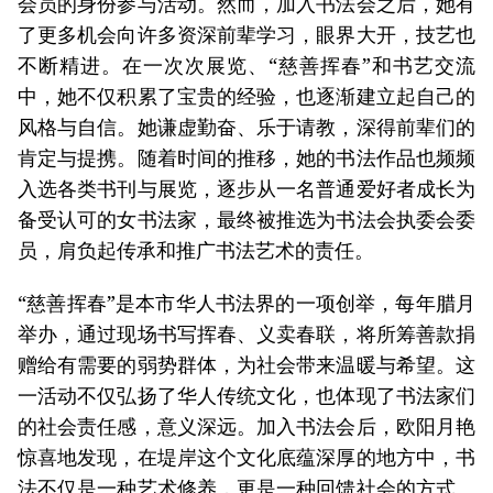
会员的身份参与活动。然而，加入书法会之后，她有
了更多机会向许多资深前辈学习，眼界大开，技艺也
不断精进。在一次次展览、“慈善挥春”和书艺交流
中，她不仅积累了宝贵的经验，也逐渐建立起自己的
风格与自信。她谦虚勤奋、乐于请教，深得前辈们的
肯定与提携。随着时间的推移，她的书法作品也频频
入选各类书刊与展览，逐步从一名普通爱好者成长为
备受认可的女书法家，最终被推选为书法会执委会委
员，肩负起传承和推广书法艺术的责任。
“慈善挥春”是本市华人书法界的一项创举，每年腊月
举办，通过现场书写挥春、义卖春联，将所筹善款捐
赠给有需要的弱势群体，为社会带来温暖与希望。这
一活动不仅弘扬了华人传统文化，也体现了书法家们
的社会责任感，意义深远。加入书法会后，欧阳月艳
惊喜地发现，在堤岸这个文化底蕴深厚的地方中，书
法不仅是一种艺术修养，更是一种回馈社会的方式。