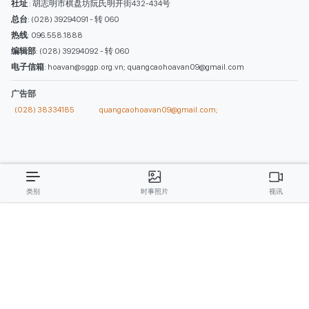
西贡解放报网版权所有
由越南新闻与传播部所属报刊局于2023年09月06日 签发第26/GP-CBC号许可
证
总编辑
: 阮克文
副总编辑
: 阮玉英、范文长、裴氏红霜、张德义、范氏云英、杨文光、阮德显、
阮克强、陈嘉宝
主编
: 阮玉英
社址
: 胡志明市棋盘坊阮氏明开街432-434号
总台
: (028) 39294091 - 转 060
热线
: 096.558.1888
编辑部
: (028) 39294092 - 转 060
电子信箱
: hoavan@sggp.org.vn; quangcaohoavan09@gmail.com
广告部
(028) 38334185
quangcaohoavan09@gmail.com;