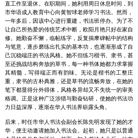
直工作至退休。在职期间，她利用周日休息时间，到
市华语成人教育中心向黄智球老师学习书法。然而，
一年多后，因该中心进行重建，书法班停办。为了不
让自己所热爱的传统艺术中断，欧阳月艳只好在家自
修。她勤奋不懈，临帖练字，反复揣摩碑帖中的结构
与笔意，逐步磨练出扎实的基本功，也逐渐形成了自
己沉稳端庄的书法风格。她不但练习楷书、隶书，甚
至还挑战结构奔放的草书，每一种书体她都力求掌握
其精髓，写得端正而有韵味。无论是楷书的工整庄
重，隶书的古朴典雅，还是草书的流畅奔放，在她的
笔下都显得分外得体，风格各异却又不失统一的审美
格调。正是这种广泛涉猎与勤奋钻研，使她的书法功
力日益深厚，逐渐在华人书法界崭露头角。
后来，时任市华人书法会副会长陈先明发现了她的才
华，便主动邀请她加入书法会。起初，她只是以普通