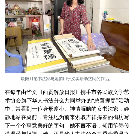
欧阳月艳书法家与她拟用于义卖帮助贫民的作品。
在每年由华文《西贡解放日报》携手市各民族文学艺
术协会旗下华人书法分会共同举办的“慈善挥春”活动
中，常看到一位身形瘦小、神情腼腆的女书法家，静
静地站在桌前，专注地为前来索取吉祥挥春的街坊写
下一个个寓意美好的字句。她不言不语，却用笔墨传
递温暖与祝福。她，正是华人书法分会执委会委员之