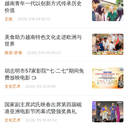
越南青年一代以创新方式传承历史
价值
文娱
2026/7/19 09:30:12
美食助力越南特色文化走进欧洲与
世界
旅游-饮食
2026/7/10 06:00:23
胡志明市57家影院“七‧二七”期间免
费放映电影
文化艺术
2026/7/9 12:41:00
国家副主席武氏映春出席第四届岘
港亚洲电影节闭幕式暨颁奖典礼
文化艺术
2026/7/5 10:30:52