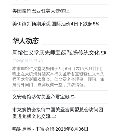
美国撤销巴西驻美大使签证
美伊谈判预期乐观 国际油价4日下跌超5%
华人动态
周馆仁义堂庆先师宝诞 弘扬传统文化
2026/8/6 12:27:43
本市周馆仁义堂龙狮团于8月6日（农历六月廿四）
晚上在大统海鲜酒家举行关圣帝君宝诞暨仁义堂先
师周龙宝诞联欢聚会。仁义堂名誉理事、顾问、旅
居海外同门、嘉宾欢聚一堂，共叙情谊。
义安会馆恭贺关圣帝君宝诞
市龙狮协会接待中国关圣宫同盟总会访问团
促进龙狮文化交流
鸣谢启事 - 丰富会馆 2026年8月06日