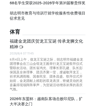
68名学生荣获2025-2026学年第31届黎贵惇奖
胡志明市教育与培训厅就学校服务性收费项目
征求意见
体育
福建金龙团庆贺龙王宝诞 传承龙狮文化
精神
2026/8/4 07:11:45
8月4日上午，值龙王宝诞之际，胡志明市福建金龙
团理事会在三山会馆龙王殿举行龙王宝诞祭拜仪式
暨联欢活动。团长翁鸿光、理事长郭孔建、队长彭
保国及全体理事、团员齐聚一堂，虔诚敬拜龙王，
祈求风调雨顺、国泰民安、团务昌盛。祭拜仪式开
始前，金龙团献上精彩的双龙表演，矫健灵动的龙
姿赢得现场阵阵掌声，为贺诞活动增添浓厚的喜庆
气氛。
2026年东盟杯：越南队客场击败印尼队，扩
大半决赛之门