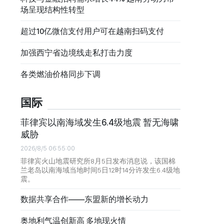
场呈现结构性转型
超过10亿微信支付用户可在越南扫码支付
加强西宁省边境线走私打击力度
各类燃油价格同步下调
国际
菲律宾以南海域发生6.4级地震 暂无海啸
威胁
2026/8/5 06:55:00
菲律宾火山地震研究所8月5日发布消息说，该国棉
兰老岛以南海域当地时间5日12时14分许发生6.4级地
震。
数据共享合作——东盟新的增长动力
奥地利气温创新高 多地现火情