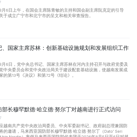
7
8月6日上午，在国会主席陈青敏的主持和国会副主席阮克定的引导
关于成立广宁市和北宁市的呈文和相关审查报告。
记、国家主席苏林：创新基础设施规划和发展组织工作
2
8月6日，党中央总书记、国家主席苏林在河内主持召开与政府党委及
党中央委员会和党中央政治局关于建设配套基础设施，使越南发展成
家的第13号《决议》和第72号《结论》。
防部长穆罕默德·哈立德·努尔丁对越南进行正式访问
7
应越南共产党中央政治局委员、中央军委副书记、政府副总理兼国防
的邀请，马来西亚国防部长穆罕默德·哈立德·努尔丁（Dato’ Seri
aled bin Nordin）率领马来西亚国防部代表团于2026年8月5日至6日对越