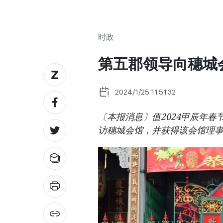
时政
第五郡领导向穗城
2024/1/25 11:51:32
〔本报消息〕值2024甲辰年
访穗城会馆，并获得该会馆理