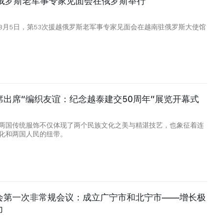
越俄罗斯老军事专家见面会在俄罗斯举行
8月5日，第53次援越俄罗斯老军事专家见面会在越南驻俄罗斯大使馆
席出席“编织友谊：纪念越泰建交50周年”展览开幕式
两国传统服饰不仅体现了两个民族文化之美与精湛技艺，也象征着连
化和两国人民的纽带。
会第一次非常规会议：成立广宁市和北宁市——增长极
力