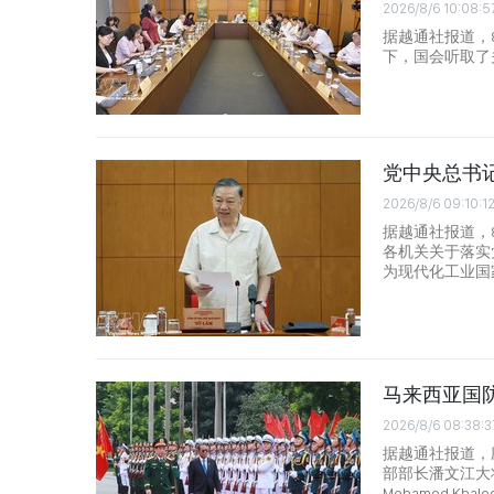
2026/8/6 10:08:5
据越通社报道，
下，国会听取了
党中央总书
2026/8/6 09:10:1
据越通社报道，
各机关关于落实
为现代化工业国
马来西亚国
2026/8/6 08:38:3
据越通社报道，
部部长潘文江大将
Mohamed Kh