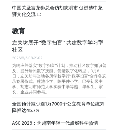
中国关圣宫龙狮总会访胡志明市 促进越中龙
狮文化交流
教育
左关坊展开“数字扫盲” 共建数字学习型
社区
2026/8/6 08:21:02
为响应并落实“数字扫盲”计划，推动社区数字知识普
及、提升居民数字技能、促进数字化转型，8月6
日，左关坊与当地各所学校举行“数字扫盲”合作备忘
录签署仪式。莲池小学、陈平仲小学、巴亭初级中
学、胡志明市师范大学实验中学等越、华学生、家
长、企业共同参与。
全国预计减少逾1万7000个公立教育单位统筹
降幅达45.7%
ASC 2026：为越南年轻一代点燃科学热情