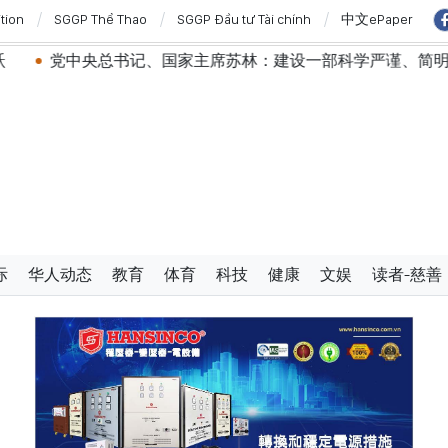
ition
SGGP Thể Thao
SGGP Đầu tư Tài chính
中文ePaper
书记、国家主席苏林：建设一部科学严谨、简明精炼、便于执行
际
华人动态
教育
体育
科技
健康
文娱
读者-慈善