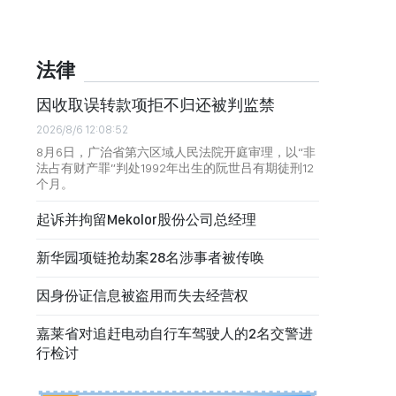
法律
因收取误转款项拒不归还被判监禁
2026/8/6 12:08:52
8月6日，广治省第六区域人民法院开庭审理，以“非
法占有财产罪”判处1992年出生的阮世吕有期徒刑12
个月。
起诉并拘留Mekolor股份公司总经理
新华园项链抢劫案28名涉事者被传唤
因身份证信息被盗用而失去经营权
嘉莱省对追赶电动自行车驾驶人的2名交警进
行检讨